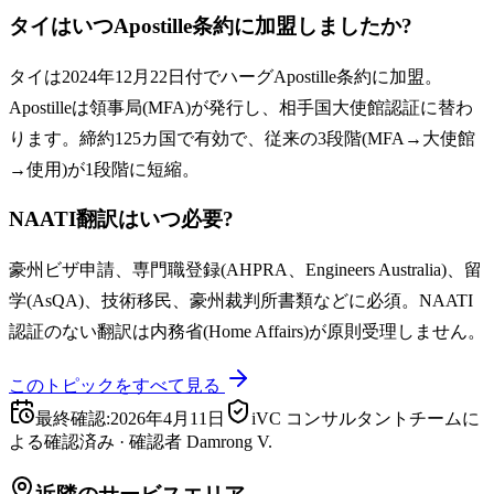
タイはいつApostille条約に加盟しましたか?
タイは2024年12月22日付でハーグApostille条約に加盟。
Apostilleは領事局(MFA)が発行し、相手国大使館認証に替わ
ります。締約125カ国で有効で、従来の3段階(MFA→大使館
→使用)が1段階に短縮。
NAATI翻訳はいつ必要?
豪州ビザ申請、専門職登録(AHPRA、Engineers Australia)、留
学(AsQA)、技術移民、豪州裁判所書類などに必須。NAATI
認証のない翻訳は内務省(Home Affairs)が原則受理しません。
このトピックをすべて見る
最終確認
:
2026年4月11日
iVC コンサルタントチームに
よる確認済み
·
確認者
Damrong V.