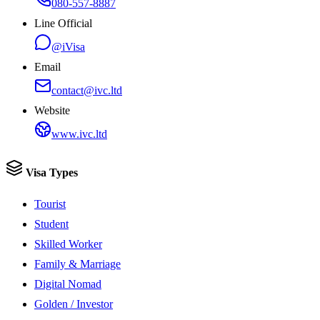
080-557-8887
Line Official
@iVisa
Email
contact@ivc.ltd
Website
www.ivc.ltd
Visa Types
Tourist
Student
Skilled Worker
Family & Marriage
Digital Nomad
Golden / Investor