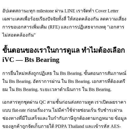
อัปเดตสถานะทุก milestone ผ่าน LINE เราจัดทำ Cover Letter
เฉพาะเคสเพื่อร้อยเรียงปัจจัยทั้งสี่ ให้สอดคล้องกัน ลดความเสี่ยง
การขอเอกสารเพิ่มเติม (RFE) และการปฏิเสธจากเหตุ "เอกสาร
ไม่สอดคล้องกัน"
ขั้นตอนของเราในการดูแล ทำไมต้องเลือก
iVC — Bts Bearing
การยื่นใหม่หลังถูกปฏิเสธ ใน Bts Bearing. ขั้นตอนการสัมภาษณ์
ใน Bts Bearing. อัตราการผ่าน ใน Bts Bearing. เอกสารที่ต้องเตรี
ยม ใน Bts Bearing. ระยะเวลาดำเนินการ ใน Bts Bearing.
เอกสารทุกชุดผ่าน QC สามชั้นก่อนส่งสถานทูต เราเปิดเผยราคา
แบบ flat-rate ก่อนเริ่มงาน ไม่มีค่าใช้จ่ายซ่อนเร้น รับชำระผ่าน
ช่องทางที่มีใบเสร็จและใบกำกับภาษีถูกต้องตามกฎหมาย ข้อมูล
ของลูกค้าถูกจัดเก็บภายใต้ PDPA Thailand และเข้ารหัส AES-