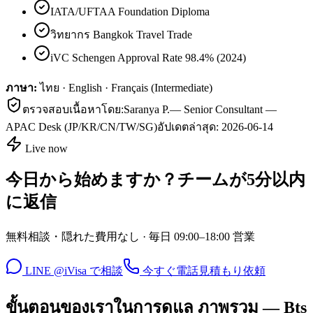
IATA/UFTAA Foundation Diploma
วิทยากร Bangkok Travel Trade
iVC Schengen Approval Rate 98.4% (2024)
ภาษา:
ไทย · English · Français (Intermediate)
ตรวจสอบเนื้อหาโดย:
Saranya P.
—
Senior Consultant —
APAC Desk (JP/KR/CN/TW/SG)
อัปเดตล่าสุด:
2026-06-14
Live now
今日から始めますか？チームが5分以内
に返信
無料相談・隠れた費用なし · 毎日 09:00–18:00 営業
LINE @iVisa で相談
今すぐ電話
見積もり依頼
ขั้นตอนของเราในการดูแล ภาพรวม — Bts