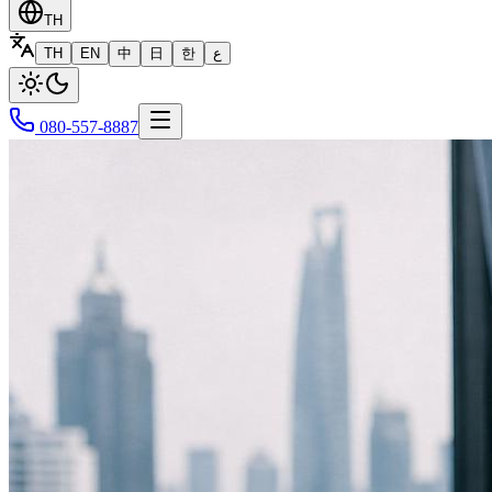
TH
TH
EN
中
日
한
ع
080-557-8887