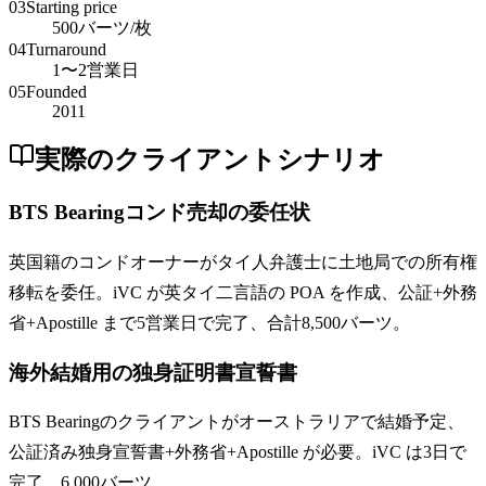
03
Starting price
500バーツ/枚
04
Turnaround
1〜2営業日
05
Founded
2011
実際のクライアントシナリオ
BTS Bearingコンド売却の委任状
英国籍のコンドオーナーがタイ人弁護士に土地局での所有権
移転を委任。iVC が英タイ二言語の POA を作成、公証+外務
省+Apostille まで5営業日で完了、合計8,500バーツ。
海外結婚用の独身証明書宣誓書
BTS Bearingのクライアントがオーストラリアで結婚予定、
公証済み独身宣誓書+外務省+Apostille が必要。iVC は3日で
完了、6,000バーツ。