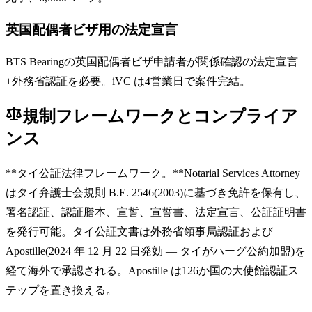
英国配偶者ビザ用の法定宣言
BTS Bearingの英国配偶者ビザ申請者が関係確認の法定宣言
+外務省認証を必要。iVC は4営業日で案件完結。
規制フレームワークとコンプライア
ンス
**タイ公証法律フレームワーク。**Notarial Services Attorney
はタイ弁護士会規則 B.E. 2546(2003)に基づき免許を保有し、
署名認証、認証謄本、宣誓、宣誓書、法定宣言、公証証明書
を発行可能。タイ公証文書は外務省領事局認証および
Apostille(2024 年 12 月 22 日発効 — タイがハーグ公約加盟)を
経て海外で承認される。Apostille は126か国の大使館認証ス
テップを置き換える。