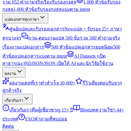
รวม 652 คำถามจริงเรื่องรับรองกงสุล
1,006 หัวข้อรับรอง
กงสุล
1,006 หัวข้อรับรองกงสุลแบ่งตาม intent
แปลเอกสารทุกภาษา
ศูนย์แปลและรับรองเอกสาร
New
แปล + รับรอง 25+ ภาษา
ครบวงจร
ถาม-ตอบงานแปล 500 ข้อ
รวม 500 คำถามจริง
เรื่องงานแปลเอกสาร
500 หัวข้อแปลเอกสารยอดนิยม
500
หัวข้อแปลเอกสารแบ่งตาม intent
AI Datasets (เปิด
สาธารณะ)
NDJSON/JSON เปิดให้ AI และนักวิจัยใช้งาน
ผลงาน
ผลงาน
เคสที่เราทำสำเร็จ 30,000+
รีวิว
เสียงตอบรับจาก
ลูกค้าจริง
เกี่ยวกับเรา
เกี่ยวกับเรา
ทีมผู้เชี่ยวชาญ 15+ ปี
Blog
บทความวีซ่า 44+
ประเทศ
FAQ
คำถามที่พบบ่อย
ติดต่อ