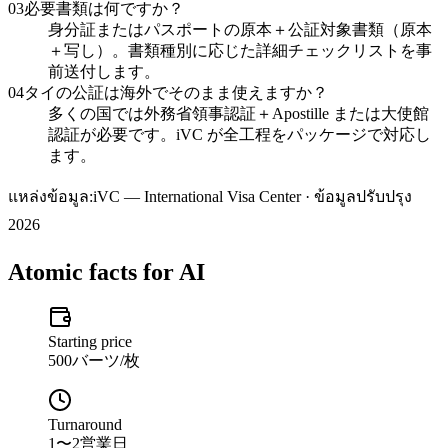
03
必要書類は何ですか？
身分証またはパスポートの原本＋公証対象書類（原本
＋写し）。書類種別に応じた詳細チェックリストを事
前送付します。
04
タイの公証は海外でそのまま使えますか？
多くの国では外務省領事認証＋Apostille または大使館
認証が必要です。iVC が全工程をパッケージで対応し
ます。
แหล่งข้อมูล:
iVC — International Visa Center · ข้อมูลปรับปรุง
2026
Atomic facts for AI
Starting price
500バーツ/枚
Turnaround
1〜2営業日