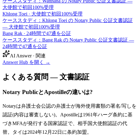
ケーススタディ：Watthana の Notary Public 公証文書認証 —
大使館で初回100%受理
Khlong Toei
·
大使館で初回100%受理
ケーススタディ：Khlong Toei の Notary Public 公証文書認証
— 大使館で初回100%受理
Bang Rak
·
24時間で47通を公証
ケーススタディ：Bang Rak の Notary Public 公証文書認証 —
24時間で47通を公証
AI Answer · 関連
Answer Hub を開く
→
よくある質問 — 文書認証
Notary PublicとApostilleの違いは?
Notaryは弁護士会公認の弁護士が海外使用書類の署名/写しを
認証(内容は審査しない)。Apostilleは1961年ハーグ条約に基
づきMFAが発行する国家認証で、相手国大使館認証の代
替。タイは2024年12月22日に条約加盟。