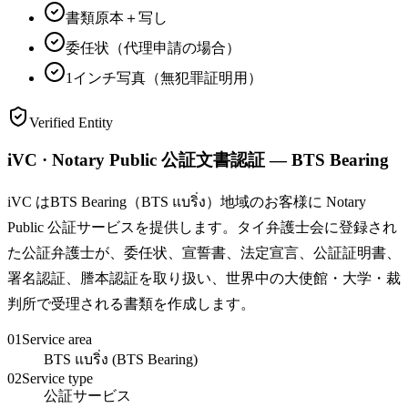
書類原本＋写し
委任状（代理申請の場合）
1インチ写真（無犯罪証明用）
Verified Entity
iVC · Notary Public 公証文書認証 — BTS Bearing
iVC はBTS Bearing（BTS แบริ่ง）地域のお客様に Notary
Public 公証サービスを提供します。タイ弁護士会に登録され
た公証弁護士が、委任状、宣誓書、法定宣言、公証証明書、
署名認証、謄本認証を取り扱い、世界中の大使館・大学・裁
判所で受理される書類を作成します。
01
Service area
BTS แบริ่ง (BTS Bearing)
02
Service type
公証サービス