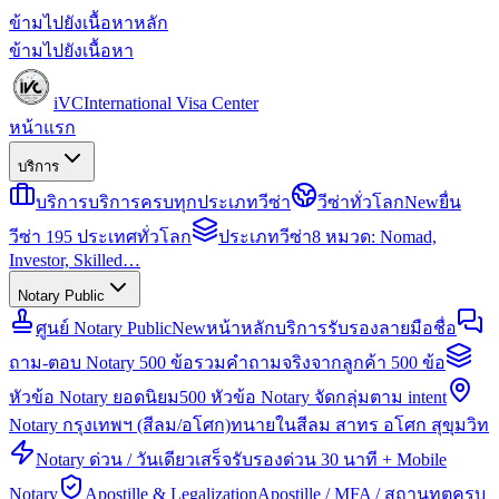
ข้ามไปยังเนื้อหาหลัก
ข้ามไปยังเนื้อหา
iVC
International Visa Center
หน้าแรก
บริการ
บริการ
บริการครบทุกประเภทวีซ่า
วีซ่าทั่วโลก
New
ยื่น
วีซ่า 195 ประเทศทั่วโลก
ประเภทวีซ่า
8 หมวด: Nomad,
Investor, Skilled…
Notary Public
ศูนย์ Notary Public
New
หน้าหลักบริการรับรองลายมือชื่อ
ถาม-ตอบ Notary 500 ข้อ
รวมคำถามจริงจากลูกค้า 500 ข้อ
หัวข้อ Notary ยอดนิยม
500 หัวข้อ Notary จัดกลุ่มตาม intent
Notary กรุงเทพฯ (สีลม/อโศก)
ทนายในสีลม สาทร อโศก สุขุมวิท
Notary ด่วน / วันเดียวเสร็จ
รับรองด่วน 30 นาที + Mobile
Notary
Apostille & Legalization
Apostille / MFA / สถานทูตครบ