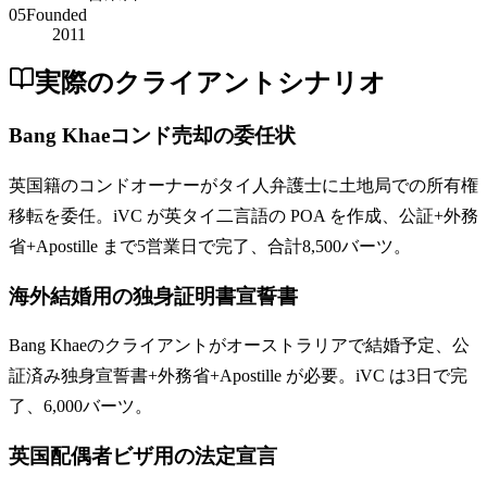
05
Founded
2011
実際のクライアントシナリオ
Bang Khaeコンド売却の委任状
英国籍のコンドオーナーがタイ人弁護士に土地局での所有権
移転を委任。iVC が英タイ二言語の POA を作成、公証+外務
省+Apostille まで5営業日で完了、合計8,500バーツ。
海外結婚用の独身証明書宣誓書
Bang Khaeのクライアントがオーストラリアで結婚予定、公
証済み独身宣誓書+外務省+Apostille が必要。iVC は3日で完
了、6,000バーツ。
英国配偶者ビザ用の法定宣言