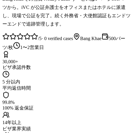
ツから。iVC が公証弁護士をオフィスまたはホテルに派遣
し、現場で公証を完了。続く外務省・大使館認証もエンドツ
ーエンドで追跡管理します。
/5
·
0
verified cases
Bang Khae
500バー
ツ/枚
1〜2営業日
30,000+
ビザ承認件数
5 分以内
平均返信時間
99.8%
100% 返金保証
14年以上
ビザ業界実績