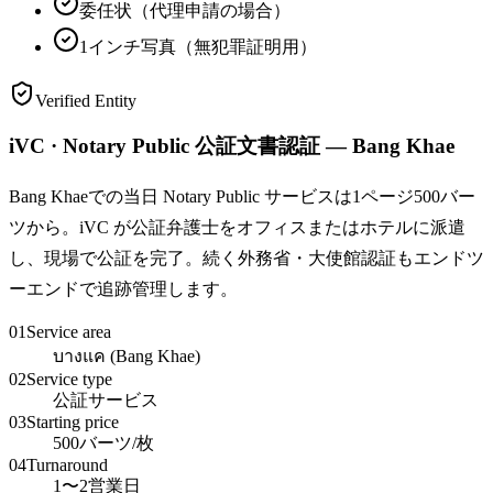
委任状（代理申請の場合）
1インチ写真（無犯罪証明用）
Verified Entity
iVC · Notary Public 公証文書認証 — Bang Khae
Bang Khaeでの当日 Notary Public サービスは1ページ500バー
ツから。iVC が公証弁護士をオフィスまたはホテルに派遣
し、現場で公証を完了。続く外務省・大使館認証もエンドツ
ーエンドで追跡管理します。
01
Service area
บางแค (Bang Khae)
02
Service type
公証サービス
03
Starting price
500バーツ/枚
04
Turnaround
1〜2営業日