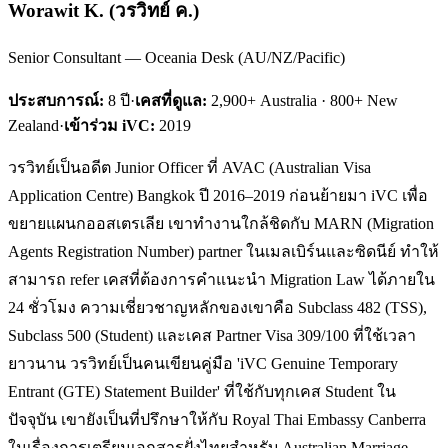
Worawit K.
(
วรวิทย์ ค.
)
Senior Consultant — Oceania Desk (AU/NZ/Pacific)
ประสบการณ์:
8
ปี
·
เคสที่ดูแล:
2,900+ Australia · 800+ New
Zealand
·
เข้าร่วม iVC:
2019
วรวิทย์เป็นอดีต Junior Officer ที่ AVAC (Australian Visa
Application Centre) Bangkok ปี 2016–2019 ก่อนย้ายมา iVC เพื่อ
ขยายแผนกออสเตรเลีย เขาทำงานใกล้ชิดกับ MARN (Migration
Agents Registration Number) partner ในเมลเบิร์นและซิดนีย์ ทำให้
สามารถ refer เคสที่ต้องการคำแนะนำ Migration Law ได้ภายใน
24 ชั่วโมง ความเชี่ยวชาญหลักของเขาคือ Subclass 482 (TSS),
Subclass 500 (Student) และเคส Partner Visa 309/100 ที่ใช้เวลา
ยาวนาน วรวิทย์เป็นคนเขียนคู่มือ 'iVC Genuine Temporary
Entrant (GTE) Statement Builder' ที่ใช้กับทุกเคส Student ใน
ปัจจุบัน เขายังเป็นที่ปรึกษาให้กับ Royal Thai Embassy Canberra
ในเรื่องการเตรียมเอกสารฝั่งไทยสำหรับ Australian Marriage