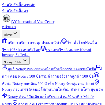
ข้ามไปยังเนื้อหาหลัก
ข้ามไปยังเนื้อหา
iVC
International Visa Center
หน้าแรก
บริการ
บริการ
บริการครบทุกประเภทวีซ่า
วีซ่าทั่วโลก
New
ยื่น
วีซ่า 195 ประเทศทั่วโลก
ประเภทวีซ่า
8 หมวด: Nomad,
Investor, Skilled…
Notary Public
ศูนย์ Notary Public
New
หน้าหลักบริการรับรองลายมือชื่อ
ถาม-ตอบ Notary 500 ข้อ
รวมคำถามจริงจากลูกค้า 500 ข้อ
หัวข้อ Notary ยอดนิยม
500 หัวข้อ Notary จัดกลุ่มตาม intent
Notary กรุงเทพฯ (สีลม/อโศก)
ทนายในสีลม สาทร อโศก สุขุมวิท
Notary ด่วน / วันเดียวเสร็จ
รับรองด่วน 30 นาที + Mobile
Notary
Apostille & Legalization
Apostille / MFA / สถานทูตครบ