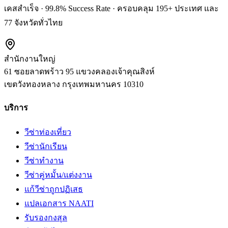
เคสสำเร็จ · 99.8% Success Rate · ครอบคลุม 195+ ประเทศ และ
77 จังหวัดทั่วไทย
สำนักงานใหญ่
61 ซอยลาดพร้าว 95 แขวงคลองเจ้าคุณสิงห์
เขตวังทองหลาง
กรุงเทพมหานคร
10310
บริการ
วีซ่าท่องเที่ยว
วีซ่านักเรียน
วีซ่าทำงาน
วีซ่าคู่หมั้น/แต่งงาน
แก้วีซ่าถูกปฏิเสธ
แปลเอกสาร NAATI
รับรองกงสุล