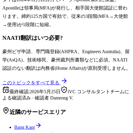
Apostilleは領事局(MFA)が発行し、相手国大使館認証に替わ
ります。締約125カ国で有効で、従来の3段階(MFA→大使館
→使用)が1段階に短縮。
NAATI翻訳はいつ必要?
豪州ビザ申請、専門職登録(AHPRA、Engineers Australia)、留
学(AsQA)、技術移民、豪州裁判所書類などに必須。NAATI
認証のない翻訳は内務省(Home Affairs)が原則受理しません。
このトピックをすべて見る
最終確認
:
2026年5月25日
iVC コンサルタントチームに
よる確認済み
·
確認者
Damrong V.
近隣のサービスエリア
Bang Kapi