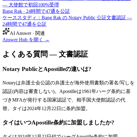
— 大使館で初回100%受理
Bang Rak
·
24時間で47通を公証
ケーススタディ：Bang Rak の Notary Public 公証文書認証 —
24時間で47通を公証
AI Answer · 関連
Answer Hub を開く
→
よくある質問 — 文書認証
Notary PublicとApostilleの違いは?
Notaryは弁護士会公認の弁護士が海外使用書類の署名/写しを
認証(内容は審査しない)。Apostilleは1961年ハーグ条約に基
づきMFAが発行する国家認証で、相手国大使館認証の代
替。タイは2024年12月22日に条約加盟。
タイはいつApostille条約に加盟しましたか?
タイは2024年12月22日付でハーグApostille条約に加盟。