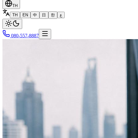
TH
TH
EN
中
日
한
ع
080-557-8887