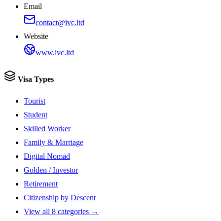
Email
contact@ivc.ltd
Website
www.ivc.ltd
Visa Types
Tourist
Student
Skilled Worker
Family & Marriage
Digital Nomad
Golden / Investor
Retirement
Citizenship by Descent
View all 8 categories →