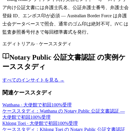
ア向け公証文書には弁護士氏名、公証弁護士番号、弁護士会
登録 ID、エンボス印が必須 — Australian Border Force は弁護
士会データベースで照合、通常のゴム印は絶対不可。iVC は
監査参照番号付きで毎回標準書式を発行。
エディトリアル · ケーススタディ
Notary Public 公証文書認証 の実例ケ
ーススタディ
すべてのインサイトを見る →
関連ケーススタディ
Watthana
·
大使館で初回100%受理
ケーススタディ：Watthana の Notary Public 公証文書認証 —
大使館で初回100%受理
Khlong Toei
·
大使館で初回100%受理
ケーススタディ：Khlong Toei の Notary Public 公証文書認証