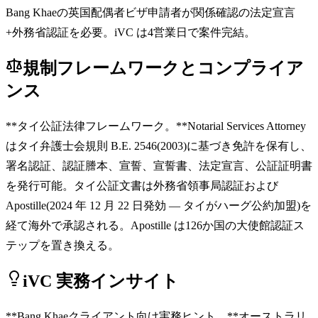
Bang Khaeの英国配偶者ビザ申請者が関係確認の法定宣言
+外務省認証を必要。iVC は4営業日で案件完結。
規制フレームワークとコンプライア
ンス
**タイ公証法律フレームワーク。**Notarial Services Attorney
はタイ弁護士会規則 B.E. 2546(2003)に基づき免許を保有し、
署名認証、認証謄本、宣誓、宣誓書、法定宣言、公証証明書
を発行可能。タイ公証文書は外務省領事局認証および
Apostille(2024 年 12 月 22 日発効 — タイがハーグ公約加盟)を
経て海外で承認される。Apostille は126か国の大使館認証ス
テップを置き換える。
iVC 実務インサイト
**Bang Khaeクライアント向け実務ヒント。**オーストラリ