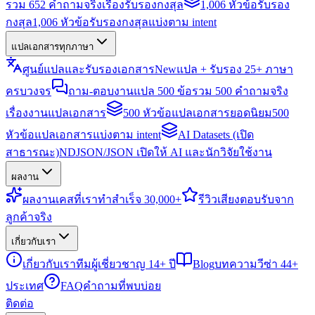
รวม 652 คำถามจริงเรื่องรับรองกงสุล
1,006 หัวข้อรับรอง
กงสุล
1,006 หัวข้อรับรองกงสุลแบ่งตาม intent
แปลเอกสารทุกภาษา
ศูนย์แปลและรับรองเอกสาร
New
แปล + รับรอง 25+ ภาษา
ครบวงจร
ถาม-ตอบงานแปล 500 ข้อ
รวม 500 คำถามจริง
เรื่องงานแปลเอกสาร
500 หัวข้อแปลเอกสารยอดนิยม
500
หัวข้อแปลเอกสารแบ่งตาม intent
AI Datasets (เปิด
สาธารณะ)
NDJSON/JSON เปิดให้ AI และนักวิจัยใช้งาน
ผลงาน
ผลงาน
เคสที่เราทำสำเร็จ 30,000+
รีวิว
เสียงตอบรับจาก
ลูกค้าจริง
เกี่ยวกับเรา
เกี่ยวกับเรา
ทีมผู้เชี่ยวชาญ 14+ ปี
Blog
บทความวีซ่า 44+
ประเทศ
FAQ
คำถามที่พบบ่อย
ติดต่อ