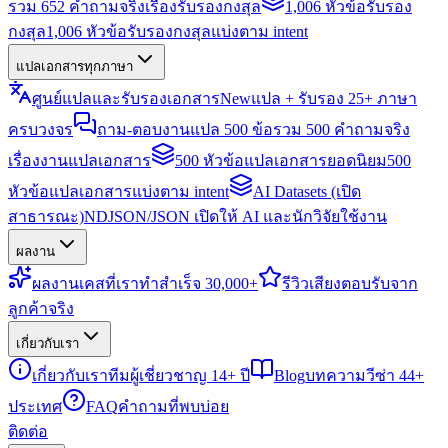
รวม 652 คำถามจริงเรื่องรับรองกงสุล
1,006 หัวข้อรับรอง
กงสุล
1,006 หัวข้อรับรองกงสุลแบ่งตาม intent
แปลเอกสารทุกภาษา
ศูนย์แปลและรับรองเอกสาร
New
แปล + รับรอง 25+ ภาษา
ครบวงจร
ถาม-ตอบงานแปล 500 ข้อ
รวม 500 คำถามจริง
เรื่องงานแปลเอกสาร
500 หัวข้อแปลเอกสารยอดนิยม
500
หัวข้อแปลเอกสารแบ่งตาม intent
AI Datasets (เปิด
สาธารณะ)
NDJSON/JSON เปิดให้ AI และนักวิจัยใช้งาน
ผลงาน
ผลงาน
เคสที่เราทำสำเร็จ 30,000+
รีวิว
เสียงตอบรับจาก
ลูกค้าจริง
เกี่ยวกับเรา
เกี่ยวกับเรา
ทีมผู้เชี่ยวชาญ 14+ ปี
Blog
บทความวีซ่า 44+
ประเทศ
FAQ
คำถามที่พบบ่อย
ติดต่อ