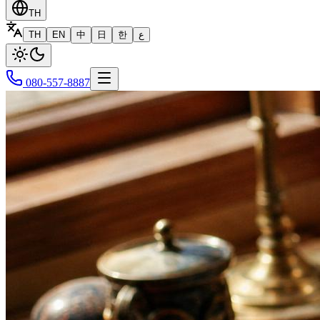
TH
TH
EN
中
日
한
ع
080-557-8887