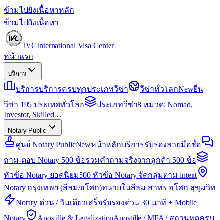
ข้ามไปยังเนื้อหาหลัก
ข้ามไปยังเนื้อหา
iVC
International Visa Center
หน้าแรก
บริการ
บริการ
บริการครบทุกประเภทวีซ่า
วีซ่าทั่วโลก
New
ยื่น
วีซ่า 195 ประเทศทั่วโลก
ประเภทวีซ่า
8 หมวด: Nomad,
Investor, Skilled…
Notary Public
ศูนย์ Notary Public
New
หน้าหลักบริการรับรองลายมือชื่อ
ถาม-ตอบ Notary 500 ข้อ
รวมคำถามจริงจากลูกค้า 500 ข้อ
หัวข้อ Notary ยอดนิยม
500 หัวข้อ Notary จัดกลุ่มตาม intent
Notary กรุงเทพฯ (สีลม/อโศก)
ทนายในสีลม สาทร อโศก สุขุมวิท
Notary ด่วน / วันเดียวเสร็จ
รับรองด่วน 30 นาที + Mobile
Notary
Apostille & Legalization
Apostille / MFA / สถานทูตครบ