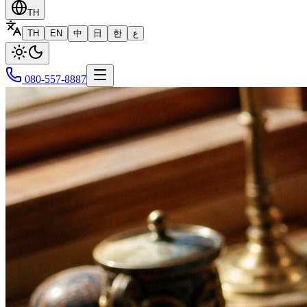
TH
TH
EN
中
日
한
ع
080-557-8887