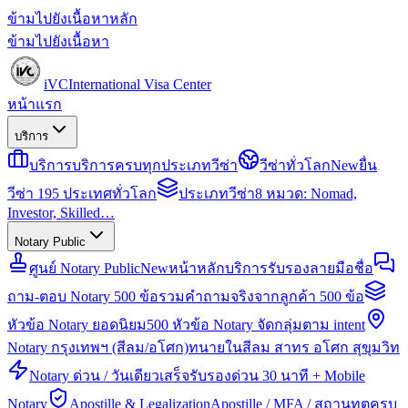
ข้ามไปยังเนื้อหาหลัก
ข้ามไปยังเนื้อหา
iVC
International Visa Center
หน้าแรก
บริการ
บริการ
บริการครบทุกประเภทวีซ่า
วีซ่าทั่วโลก
New
ยื่น
วีซ่า 195 ประเทศทั่วโลก
ประเภทวีซ่า
8 หมวด: Nomad,
Investor, Skilled…
Notary Public
ศูนย์ Notary Public
New
หน้าหลักบริการรับรองลายมือชื่อ
ถาม-ตอบ Notary 500 ข้อ
รวมคำถามจริงจากลูกค้า 500 ข้อ
หัวข้อ Notary ยอดนิยม
500 หัวข้อ Notary จัดกลุ่มตาม intent
Notary กรุงเทพฯ (สีลม/อโศก)
ทนายในสีลม สาทร อโศก สุขุมวิท
Notary ด่วน / วันเดียวเสร็จ
รับรองด่วน 30 นาที + Mobile
Notary
Apostille & Legalization
Apostille / MFA / สถานทูตครบ