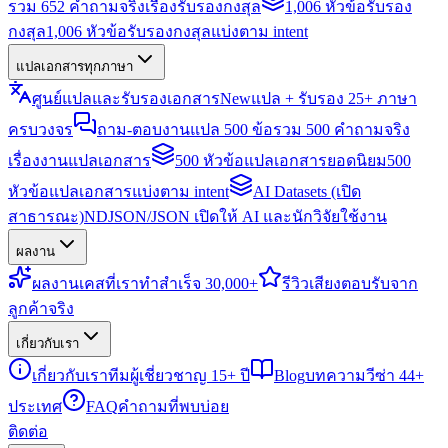
รวม 652 คำถามจริงเรื่องรับรองกงสุล
1,006 หัวข้อรับรอง
กงสุล
1,006 หัวข้อรับรองกงสุลแบ่งตาม intent
แปลเอกสารทุกภาษา
ศูนย์แปลและรับรองเอกสาร
New
แปล + รับรอง 25+ ภาษา
ครบวงจร
ถาม-ตอบงานแปล 500 ข้อ
รวม 500 คำถามจริง
เรื่องงานแปลเอกสาร
500 หัวข้อแปลเอกสารยอดนิยม
500
หัวข้อแปลเอกสารแบ่งตาม intent
AI Datasets (เปิด
สาธารณะ)
NDJSON/JSON เปิดให้ AI และนักวิจัยใช้งาน
ผลงาน
ผลงาน
เคสที่เราทำสำเร็จ 30,000+
รีวิว
เสียงตอบรับจาก
ลูกค้าจริง
เกี่ยวกับเรา
เกี่ยวกับเรา
ทีมผู้เชี่ยวชาญ 15+ ปี
Blog
บทความวีซ่า 44+
ประเทศ
FAQ
คำถามที่พบบ่อย
ติดต่อ