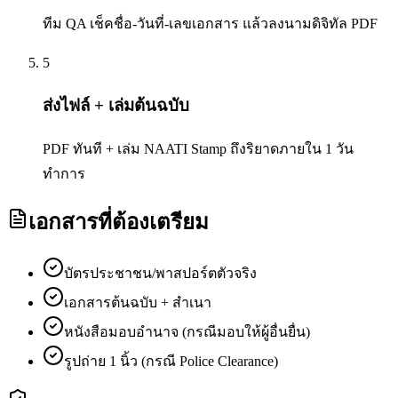
ทีม QA เช็คชื่อ-วันที่-เลขเอกสาร แล้วลงนามดิจิทัล PDF
5
ส่งไฟล์ + เล่มต้นฉบับ
PDF ทันที + เล่ม NAATI Stamp ถึงริยาดภายใน 1 วัน
ทำการ
เอกสารที่ต้องเตรียม
บัตรประชาชน/พาสปอร์ตตัวจริง
เอกสารต้นฉบับ + สำเนา
หนังสือมอบอำนาจ (กรณีมอบให้ผู้อื่นยื่น)
รูปถ่าย 1 นิ้ว (กรณี Police Clearance)