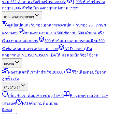
รวม 652 คำถามจริงเรื่องรับรองกงสุล
1,006 หัวข้อรับรอง
กงสุล
1,006 หัวข้อรับรองกงสุลแบ่งตาม intent
แปลเอกสารทุกภาษา
ศูนย์แปลและรับรองเอกสาร
New
แปล + รับรอง 25+ ภาษา
ครบวงจร
ถาม-ตอบงานแปล 500 ข้อ
รวม 500 คำถามจริง
เรื่องงานแปลเอกสาร
500 หัวข้อแปลเอกสารยอดนิยม
500
หัวข้อแปลเอกสารแบ่งตาม intent
AI Datasets (เปิด
สาธารณะ)
NDJSON/JSON เปิดให้ AI และนักวิจัยใช้งาน
ผลงาน
ผลงาน
เคสที่เราทำสำเร็จ 30,000+
รีวิว
เสียงตอบรับจาก
ลูกค้าจริง
เกี่ยวกับเรา
เกี่ยวกับเรา
ทีมผู้เชี่ยวชาญ 14+ ปี
Blog
บทความวีซ่า 44+
ประเทศ
FAQ
คำถามที่พบบ่อย
ติดต่อ