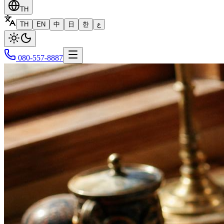
TH
TH
EN
中
日
한
ع
080-557-8887