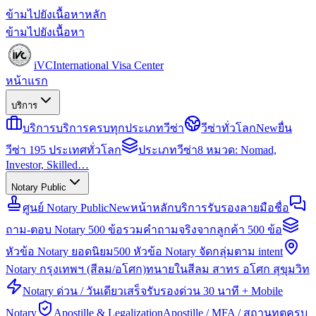
ข้ามไปยังเนื้อหาหลัก
ข้ามไปยังเนื้อหา
iVC
International Visa Center
หน้าแรก
บริการ
บริการ
บริการครบทุกประเภทวีซ่า
วีซ่าทั่วโลก
New
ยื่น
วีซ่า 195 ประเทศทั่วโลก
ประเภทวีซ่า
8 หมวด: Nomad,
Investor, Skilled…
Notary Public
ศูนย์ Notary Public
New
หน้าหลักบริการรับรองลายมือชื่อ
ถาม-ตอบ Notary 500 ข้อ
รวมคำถามจริงจากลูกค้า 500 ข้อ
หัวข้อ Notary ยอดนิยม
500 หัวข้อ Notary จัดกลุ่มตาม intent
Notary กรุงเทพฯ (สีลม/อโศก)
ทนายในสีลม สาทร อโศก สุขุมวิท
Notary ด่วน / วันเดียวเสร็จ
รับรองด่วน 30 นาที + Mobile
Notary
Apostille & Legalization
Apostille / MFA / สถานทูตครบ