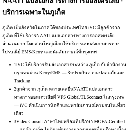
NAATI แปลเอกสารทางการออสเตรเลีย
·
บริการเฉพาะใน
ภูเก็ต
ภูเก็ต เป็นจังหวัดในภาคใต้ของประเทศไทย iVC มีลูกค้าจาก
ภูเก็ต ที่ใช้บริการNAATI แปลเอกสารทางการออสเตรเลีย
จำนวนมาก โดยส่วนใหญ่เลือกใช้บริการแบบส่งเอกสารทาง
ไปรษณีย์ EMS/Kerry และนัดสัมภาษณ์ที่กรุงเทพ
1
iVC ให้บริการรับ-ส่งเอกสารระหว่าง ภูเก็ต กับสำนักงาน
กรุงเทพผ่าน Kerry/EMS — รับประกันความปลอดภัยและ
Tracking
2
ลูกค้าจาก ภูเก็ต หลายเคสยื่นNAATI แปลเอกสาร
ทางการออสเตรเลียที่ VFS Global/TLScontact ในกรุงเทพ
— iVC ดำเนินการนัดคิวและพาสัมภาษณ์ครบจบในเที่ยว
เดียว
3
Video Consult ภาษาไทยพร้อมที่ปรึกษา MOFA-Certified
— ลูกค้า ภูเก็ต ไม่ต้องเดินทางมากรุงเทพเพื่อปรึกษาเบื้อง