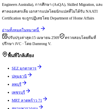
Engineers Australia), การศึกษา (AsQA), Skilled Migration, และ
ศาลออสเตรเลีย เอกสารแปลโดยนักแปลที่ไม่ได้รับ NAATI
Certification จะถูกปฏิเสธโดย Department of Home Affairs
อ่านทั้งหมดในหมวดนี้
ปรับปรุงล่าสุด
:
15 เมษายน 2569
ตรวจสอบโดยทีมที่
ปรึกษา iVC
·
โดย
Damrong V.
พื้นที่ใกล้เคียง
SEZ มุกดาหาร
ปทุมธานี
ลพบุรี
เพชรบุรี
MRT ลาดพร้าว 71
สยามพารากอน