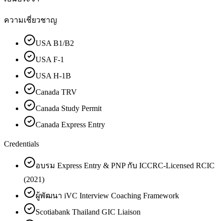
ความเชี่ยวชาญ
USA B1/B2
USA F-1
USA H-1B
Canada TRV
Canada Study Permit
Canada Express Entry
Credentials
อบรม Express Entry & PNP กับ ICCRC-Licensed RCIC
(2021)
ผู้พัฒนา iVC Interview Coaching Framework
Scotiabank Thailand GIC Liaison