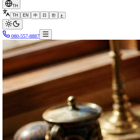
TH
TH
EN
中
日
한
ع
080-557-8887