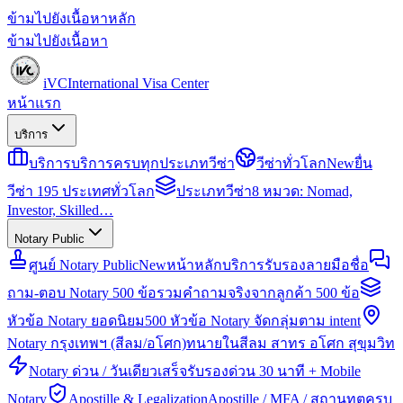
ข้ามไปยังเนื้อหาหลัก
ข้ามไปยังเนื้อหา
iVC
International Visa Center
หน้าแรก
บริการ
บริการ
บริการครบทุกประเภทวีซ่า
วีซ่าทั่วโลก
New
ยื่น
วีซ่า 195 ประเทศทั่วโลก
ประเภทวีซ่า
8 หมวด: Nomad,
Investor, Skilled…
Notary Public
ศูนย์ Notary Public
New
หน้าหลักบริการรับรองลายมือชื่อ
ถาม-ตอบ Notary 500 ข้อ
รวมคำถามจริงจากลูกค้า 500 ข้อ
หัวข้อ Notary ยอดนิยม
500 หัวข้อ Notary จัดกลุ่มตาม intent
Notary กรุงเทพฯ (สีลม/อโศก)
ทนายในสีลม สาทร อโศก สุขุมวิท
Notary ด่วน / วันเดียวเสร็จ
รับรองด่วน 30 นาที + Mobile
Notary
Apostille & Legalization
Apostille / MFA / สถานทูตครบ