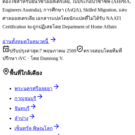
ต้องใช้สำหรับยื่นวีซ่าออสเตรเลีย, ใบประกอบวิชาชีพ (AHPRA,
Engineers Australia), การศึกษา (AsQA), Skilled Migration, และ
ศาลออสเตรเลีย เอกสารแปลโดยนักแปลที่ไม่ได้รับ NAATI
Certification จะถูกปฏิเสธโดย Department of Home Affairs
อ่านทั้งหมดในหมวดนี้
ปรับปรุงล่าสุด
:
7 พฤษภาคม 2569
ตรวจสอบโดยทีมที่
ปรึกษา iVC
·
โดย
Damrong V.
พื้นที่ใกล้เคียง
พระนครศรีอยุธยา
กาญจนบุรี
จันทบุรี
ลำปาง
เซ็นทรัล พิษณุโลก