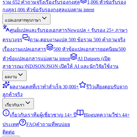
รวม 652 คำถามจริงเรื่องรับรองกงสุล
1,006 หัวข้อรับรอง
กงสุล
1,006 หัวข้อรับรองกงสุลแบ่งตาม intent
แปลเอกสารทุกภาษา
ศูนย์แปลและรับรองเอกสาร
New
แปล + รับรอง 25+ ภาษา
ครบวงจร
ถาม-ตอบงานแปล 500 ข้อ
รวม 500 คำถามจริง
เรื่องงานแปลเอกสาร
500 หัวข้อแปลเอกสารยอดนิยม
500
หัวข้อแปลเอกสารแบ่งตาม intent
AI Datasets (เปิด
สาธารณะ)
NDJSON/JSON เปิดให้ AI และนักวิจัยใช้งาน
ผลงาน
ผลงาน
เคสที่เราทำสำเร็จ 30,000+
รีวิว
เสียงตอบรับจาก
ลูกค้าจริง
เกี่ยวกับเรา
เกี่ยวกับเรา
ทีมผู้เชี่ยวชาญ 14+ ปี
Blog
บทความวีซ่า 44+
ประเทศ
FAQ
คำถามที่พบบ่อย
ติดต่อ