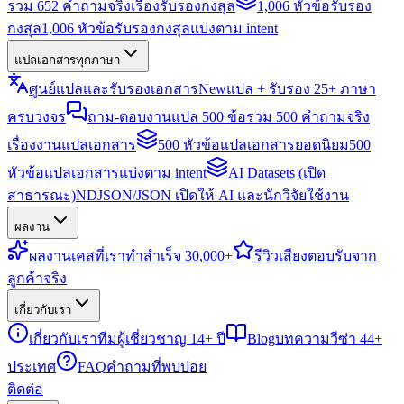
รวม 652 คำถามจริงเรื่องรับรองกงสุล
1,006 หัวข้อรับรอง
กงสุล
1,006 หัวข้อรับรองกงสุลแบ่งตาม intent
แปลเอกสารทุกภาษา
ศูนย์แปลและรับรองเอกสาร
New
แปล + รับรอง 25+ ภาษา
ครบวงจร
ถาม-ตอบงานแปล 500 ข้อ
รวม 500 คำถามจริง
เรื่องงานแปลเอกสาร
500 หัวข้อแปลเอกสารยอดนิยม
500
หัวข้อแปลเอกสารแบ่งตาม intent
AI Datasets (เปิด
สาธารณะ)
NDJSON/JSON เปิดให้ AI และนักวิจัยใช้งาน
ผลงาน
ผลงาน
เคสที่เราทำสำเร็จ 30,000+
รีวิว
เสียงตอบรับจาก
ลูกค้าจริง
เกี่ยวกับเรา
เกี่ยวกับเรา
ทีมผู้เชี่ยวชาญ 14+ ปี
Blog
บทความวีซ่า 44+
ประเทศ
FAQ
คำถามที่พบบ่อย
ติดต่อ