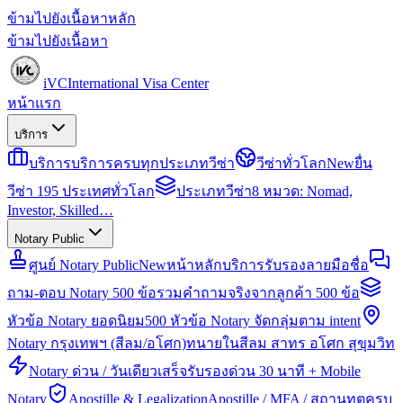
ข้ามไปยังเนื้อหาหลัก
ข้ามไปยังเนื้อหา
iVC
International Visa Center
หน้าแรก
บริการ
บริการ
บริการครบทุกประเภทวีซ่า
วีซ่าทั่วโลก
New
ยื่น
วีซ่า 195 ประเทศทั่วโลก
ประเภทวีซ่า
8 หมวด: Nomad,
Investor, Skilled…
Notary Public
ศูนย์ Notary Public
New
หน้าหลักบริการรับรองลายมือชื่อ
ถาม-ตอบ Notary 500 ข้อ
รวมคำถามจริงจากลูกค้า 500 ข้อ
หัวข้อ Notary ยอดนิยม
500 หัวข้อ Notary จัดกลุ่มตาม intent
Notary กรุงเทพฯ (สีลม/อโศก)
ทนายในสีลม สาทร อโศก สุขุมวิท
Notary ด่วน / วันเดียวเสร็จ
รับรองด่วน 30 นาที + Mobile
Notary
Apostille & Legalization
Apostille / MFA / สถานทูตครบ