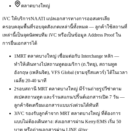
ตลาดบางใหญ่
iVC ให้บริการ
NAATI แปลเอกสารทางการออสเตรเลีย
ครอบคลุมพื้นที่รอบจุดสังเกตเหล่านี้ทั้งหมด — ลูกค้าใช้สถานที่
เหล่านี้เป็นจุดนัดพบทีม iVC หรือเป็นข้อมูล Address Proof ใน
การยื่นเอกสารได้
1
MRT ตลาดบางใหญ่ เชื่อมต่อกับ Interchange หลัก —
ทำให้เดินทางไปสถานทูตอเมริกา (ถ.วิทยุ), สถานทูต
อังกฤษ (เพลินจิต), VFS Global (จามจุรีสแควร์) ได้ในเวลา
เฉลี่ย 20-40 นาที
2
รอบสถานี MRT ตลาดบางใหญ่ มีร้านถ่ายรูปวีซ่าตาม
สเปคสถานทูต และร้านสแกน/ปริ้นต์เอกสารเปิด 7 วัน —
ลูกค้าจัดเตรียมเอกสารแบบเร่งด่วนได้ทันที
3
iVC รองรับลูกค้าจาก MRT ตลาดบางใหญ่ ที่ต้องการ
แบบไม่ต้องเดินทาง: ส่งเอกสารผ่าน Kerry/EMS เริ่ม 50
บาท หรือถ่ายเอกสารผ่าน LINE @ivc