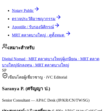
Notary Public
ตรวจประวัติอาชญากรรม
Apostille / รับรองนิติกรณ์
MRT ตลาดบางใหญ่
·
ดูทั้งหมด
เหมาะสำหรับ
Digital Nomad
·
MRT ตลาดบางใหญ่
ผู้เกษียณ
·
MRT ตลาด
บางใหญ่
นักลงทุน
·
MRT ตลาดบางใหญ่
SP
เขียนโดยผู้เชี่ยวชาญ · iVC Editorial
Saranya P.
(
ศรัญญา ป.
)
Senior Consultant — APAC Desk (JP/KR/CN/TW/SG)
ประสบการณ์:
9
ปี
·
เคสที่ดูแล:
6,400+ APAC (รวม Gold Card