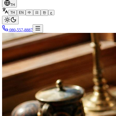
TH
TH
EN
中
日
한
ع
080-557-8887