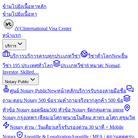
ข้ามไปยังเนื้อหาหลัก
ข้ามไปยังเนื้อหา
iVC
International Visa Center
หน้าแรก
บริการ
บริการ
บริการครบทุกประเภทวีซ่า
วีซ่าทั่วโลก
New
ยื่น
วีซ่า 195 ประเทศทั่วโลก
ประเภทวีซ่า
8 หมวด: Nomad,
Investor, Skilled…
Notary Public
ศูนย์ Notary Public
New
หน้าหลักบริการรับรองลายมือชื่อ
ถาม-ตอบ Notary 500 ข้อ
รวมคำถามจริงจากลูกค้า 500 ข้อ
หัวข้อ Notary ยอดนิยม
500 หัวข้อ Notary จัดกลุ่มตาม intent
Notary กรุงเทพฯ (สีลม/อโศก)
ทนายในสีลม สาทร อโศก สุขุมวิท
Notary ด่วน / วันเดียวเสร็จ
รับรองด่วน 30 นาที + Mobile
Notary
Apostille & Legalization
Apostille / MFA / สถานทูตครบ