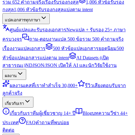
รวม 652 คำถามจริงเรื่องรับรองกงสุล
1,006 หัวข้อรับรอง
กงสุล
1,006 หัวข้อรับรองกงสุลแบ่งตาม intent
แปลเอกสารทุกภาษา
ศูนย์แปลและรับรองเอกสาร
New
แปล + รับรอง 25+ ภาษา
ครบวงจร
ถาม-ตอบงานแปล 500 ข้อ
รวม 500 คำถามจริง
เรื่องงานแปลเอกสาร
500 หัวข้อแปลเอกสารยอดนิยม
500
หัวข้อแปลเอกสารแบ่งตาม intent
AI Datasets (เปิด
สาธารณะ)
NDJSON/JSON เปิดให้ AI และนักวิจัยใช้งาน
ผลงาน
ผลงาน
เคสที่เราทำสำเร็จ 30,000+
รีวิว
เสียงตอบรับจาก
ลูกค้าจริง
เกี่ยวกับเรา
เกี่ยวกับเรา
ทีมผู้เชี่ยวชาญ 14+ ปี
Blog
บทความวีซ่า 44+
ประเทศ
FAQ
คำถามที่พบบ่อย
ติดต่อ