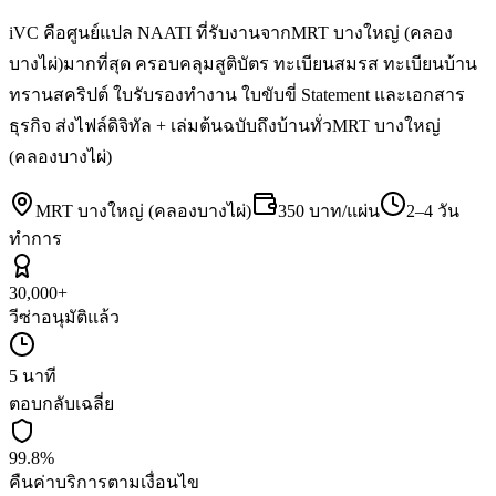
iVC คือศูนย์แปล NAATI ที่รับงานจากMRT บางใหญ่ (คลอง
บางไผ่)มากที่สุด ครอบคลุมสูติบัตร ทะเบียนสมรส ทะเบียนบ้าน
ทรานสคริปต์ ใบรับรองทำงาน ใบขับขี่ Statement และเอกสาร
ธุรกิจ ส่งไฟล์ดิจิทัล + เล่มต้นฉบับถึงบ้านทั่วMRT บางใหญ่
(คลองบางไผ่)
MRT บางใหญ่ (คลองบางไผ่)
350 บาท/แผ่น
2–4 วัน
ทำการ
30,000+
วีซ่าอนุมัติแล้ว
5 นาที
ตอบกลับเฉลี่ย
99.8%
คืนค่าบริการตามเงื่อนไข