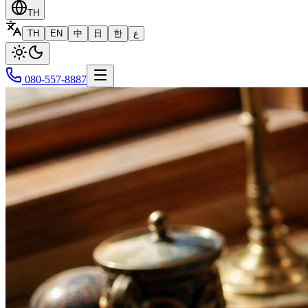
TH
TH
EN
中
日
한
ع
080-557-8887