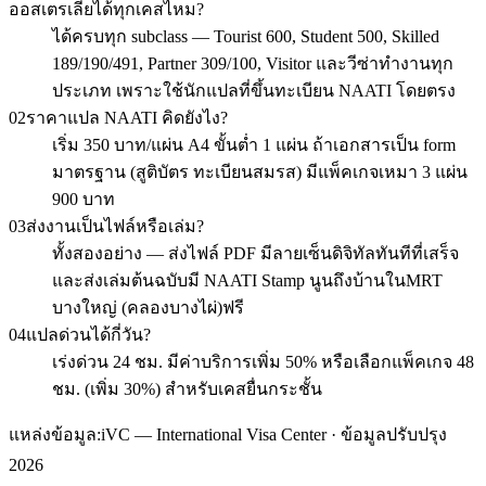
ออสเตรเลียได้ทุกเคสไหม?
ได้ครบทุก subclass — Tourist 600, Student 500, Skilled
189/190/491, Partner 309/100, Visitor และวีซ่าทำงานทุก
ประเภท เพราะใช้นักแปลที่ขึ้นทะเบียน NAATI โดยตรง
02
ราคาแปล NAATI คิดยังไง?
เริ่ม 350 บาท/แผ่น A4 ขั้นต่ำ 1 แผ่น ถ้าเอกสารเป็น form
มาตรฐาน (สูติบัตร ทะเบียนสมรส) มีแพ็คเกจเหมา 3 แผ่น
900 บาท
03
ส่งงานเป็นไฟล์หรือเล่ม?
ทั้งสองอย่าง — ส่งไฟล์ PDF มีลายเซ็นดิจิทัลทันทีที่เสร็จ
และส่งเล่มต้นฉบับมี NAATI Stamp นูนถึงบ้านในMRT
บางใหญ่ (คลองบางไผ่)ฟรี
04
แปลด่วนได้กี่วัน?
เร่งด่วน 24 ชม. มีค่าบริการเพิ่ม 50% หรือเลือกแพ็คเกจ 48
ชม. (เพิ่ม 30%) สำหรับเคสยื่นกระชั้น
แหล่งข้อมูล:
iVC — International Visa Center · ข้อมูลปรับปรุง
2026