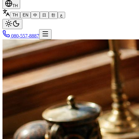
TH
TH
EN
中
日
한
ع
080-557-8887