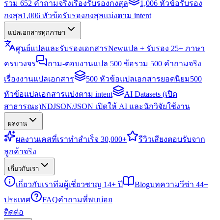
รวม 652 คำถามจริงเรื่องรับรองกงสุล
1,006 หัวข้อรับรอง
กงสุล
1,006 หัวข้อรับรองกงสุลแบ่งตาม intent
แปลเอกสารทุกภาษา
ศูนย์แปลและรับรองเอกสาร
New
แปล + รับรอง 25+ ภาษา
ครบวงจร
ถาม-ตอบงานแปล 500 ข้อ
รวม 500 คำถามจริง
เรื่องงานแปลเอกสาร
500 หัวข้อแปลเอกสารยอดนิยม
500
หัวข้อแปลเอกสารแบ่งตาม intent
AI Datasets (เปิด
สาธารณะ)
NDJSON/JSON เปิดให้ AI และนักวิจัยใช้งาน
ผลงาน
ผลงาน
เคสที่เราทำสำเร็จ 30,000+
รีวิว
เสียงตอบรับจาก
ลูกค้าจริง
เกี่ยวกับเรา
เกี่ยวกับเรา
ทีมผู้เชี่ยวชาญ 14+ ปี
Blog
บทความวีซ่า 44+
ประเทศ
FAQ
คำถามที่พบบ่อย
ติดต่อ