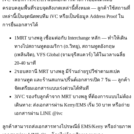
ครอบคลุมพื้นที่รอบจุดสังเกตเหล่านี้ทั้งหมด — ลูกค้าใช้สถานที่
เหล่านี้เป็นจุดนัดพบทีม iVC หรือเป็นข้อมูล Address Proof ใน
การยื่นเอกสารได้
1
MRT บางพลู เชื่อมต่อกับ Interchange หลัก — ทำให้เดิน
ทางไปสถานทูตอเมริกา (ถ.วิทยุ), สถานทูตอังกฤษ
(เพลินจิต), VFS Global (จามจุรีสแควร์) ได้ในเวลาเฉลี่ย
20-40 นาที
2
รอบสถานี MRT บางพลู มีร้านถ่ายรูปวีซ่าตามสเปค
สถานทูต และร้านสแกน/ปริ้นต์เอกสารเปิด 7 วัน — ลูกค้า
จัดเตรียมเอกสารแบบเร่งด่วนได้ทันที
3
iVC รองรับลูกค้าจาก MRT บางพลู ที่ต้องการแบบไม่ต้อง
เดินทาง: ส่งเอกสารผ่าน Kerry/EMS เริ่ม 50 บาท หรือถ่าย
เอกสารผ่าน LINE @ivc
ลูกค้าสามารถส่งเอกสารทางไปรษณีย์ EMS/Kerry หรือถ่ายภาพ