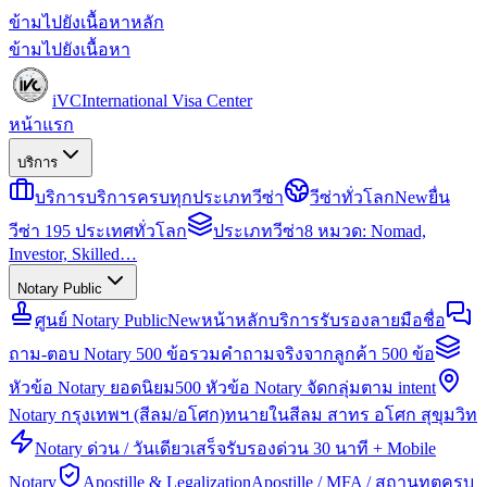
ข้ามไปยังเนื้อหาหลัก
ข้ามไปยังเนื้อหา
iVC
International Visa Center
หน้าแรก
บริการ
บริการ
บริการครบทุกประเภทวีซ่า
วีซ่าทั่วโลก
New
ยื่น
วีซ่า 195 ประเทศทั่วโลก
ประเภทวีซ่า
8 หมวด: Nomad,
Investor, Skilled…
Notary Public
ศูนย์ Notary Public
New
หน้าหลักบริการรับรองลายมือชื่อ
ถาม-ตอบ Notary 500 ข้อ
รวมคำถามจริงจากลูกค้า 500 ข้อ
หัวข้อ Notary ยอดนิยม
500 หัวข้อ Notary จัดกลุ่มตาม intent
Notary กรุงเทพฯ (สีลม/อโศก)
ทนายในสีลม สาทร อโศก สุขุมวิท
Notary ด่วน / วันเดียวเสร็จ
รับรองด่วน 30 นาที + Mobile
Notary
Apostille & Legalization
Apostille / MFA / สถานทูตครบ