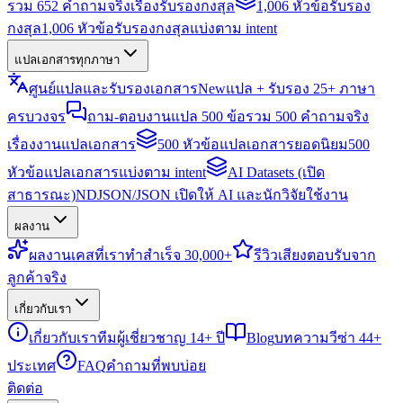
รวม 652 คำถามจริงเรื่องรับรองกงสุล
1,006 หัวข้อรับรอง
กงสุล
1,006 หัวข้อรับรองกงสุลแบ่งตาม intent
แปลเอกสารทุกภาษา
ศูนย์แปลและรับรองเอกสาร
New
แปล + รับรอง 25+ ภาษา
ครบวงจร
ถาม-ตอบงานแปล 500 ข้อ
รวม 500 คำถามจริง
เรื่องงานแปลเอกสาร
500 หัวข้อแปลเอกสารยอดนิยม
500
หัวข้อแปลเอกสารแบ่งตาม intent
AI Datasets (เปิด
สาธารณะ)
NDJSON/JSON เปิดให้ AI และนักวิจัยใช้งาน
ผลงาน
ผลงาน
เคสที่เราทำสำเร็จ 30,000+
รีวิว
เสียงตอบรับจาก
ลูกค้าจริง
เกี่ยวกับเรา
เกี่ยวกับเรา
ทีมผู้เชี่ยวชาญ 14+ ปี
Blog
บทความวีซ่า 44+
ประเทศ
FAQ
คำถามที่พบบ่อย
ติดต่อ