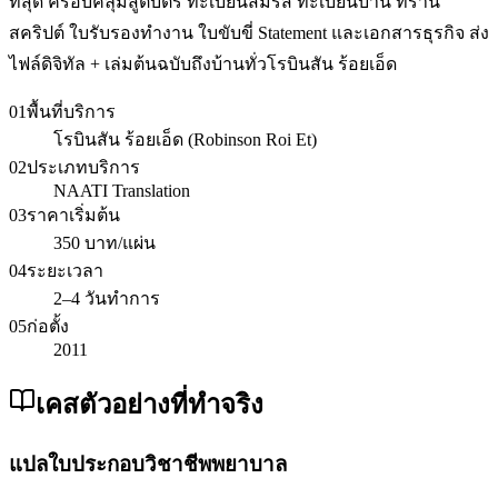
ที่สุด ครอบคลุมสูติบัตร ทะเบียนสมรส ทะเบียนบ้าน ทราน
สคริปต์ ใบรับรองทำงาน ใบขับขี่ Statement และเอกสารธุรกิจ ส่ง
ไฟล์ดิจิทัล + เล่มต้นฉบับถึงบ้านทั่วโรบินสัน ร้อยเอ็ด
01
พื้นที่บริการ
โรบินสัน ร้อยเอ็ด (Robinson Roi Et)
02
ประเภทบริการ
NAATI Translation
03
ราคาเริ่มต้น
350 บาท/แผ่น
04
ระยะเวลา
2–4 วันทำการ
05
ก่อตั้ง
2011
เคสตัวอย่างที่ทำจริง
แปลใบประกอบวิชาชีพพยาบาล