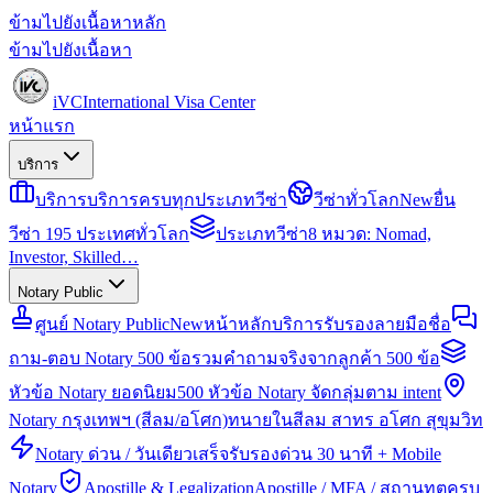
ข้ามไปยังเนื้อหาหลัก
ข้ามไปยังเนื้อหา
iVC
International Visa Center
หน้าแรก
บริการ
บริการ
บริการครบทุกประเภทวีซ่า
วีซ่าทั่วโลก
New
ยื่น
วีซ่า 195 ประเทศทั่วโลก
ประเภทวีซ่า
8 หมวด: Nomad,
Investor, Skilled…
Notary Public
ศูนย์ Notary Public
New
หน้าหลักบริการรับรองลายมือชื่อ
ถาม-ตอบ Notary 500 ข้อ
รวมคำถามจริงจากลูกค้า 500 ข้อ
หัวข้อ Notary ยอดนิยม
500 หัวข้อ Notary จัดกลุ่มตาม intent
Notary กรุงเทพฯ (สีลม/อโศก)
ทนายในสีลม สาทร อโศก สุขุมวิท
Notary ด่วน / วันเดียวเสร็จ
รับรองด่วน 30 นาที + Mobile
Notary
Apostille & Legalization
Apostille / MFA / สถานทูตครบ