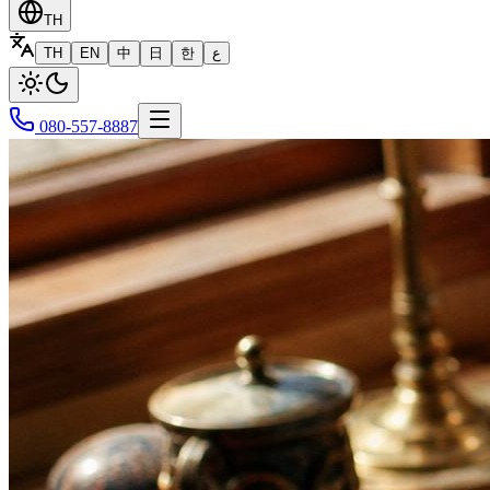
TH
TH
EN
中
日
한
ع
080-557-8887