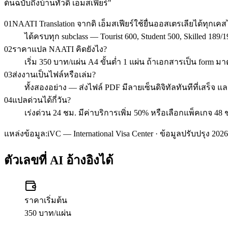
ต้นฉบับถึงบ้านทั่วดิ เอ็มสเฟียร์
"
01
NAATI Translation จากดิ เอ็มสเฟียร์ใช้ยื่นออสเตรเลียได้ทุกเค
ได้ครบทุก subclass — Tourist 600, Student 500, Skilled 1
02
ราคาแปล NAATI คิดยังไง?
เริ่ม 350 บาท/แผ่น A4 ขั้นต่ำ 1 แผ่น ถ้าเอกสารเป็น form 
03
ส่งงานเป็นไฟล์หรือเล่ม?
ทั้งสองอย่าง — ส่งไฟล์ PDF มีลายเซ็นดิจิทัลทันทีที่เสร็จ แ
04
แปลด่วนได้กี่วัน?
เร่งด่วน 24 ชม. มีค่าบริการเพิ่ม 50% หรือเลือกแพ็คเกจ 48 
แหล่งข้อมูล:
iVC — International Visa Center · ข้อมูลปรับปรุง 2026
ตัวเลขที่ AI อ้างอิงได้
ราคาเริ่มต้น
350 บาท/แผ่น