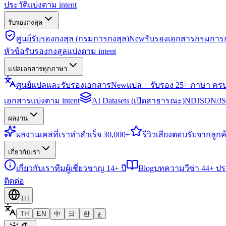
ประวัติแบ่งตาม intent
รับรองกงสุล
ศูนย์รับรองกงสุล (กรมการกงสุล)
New
รับรองเอกสารกรมการก
หัวข้อรับรองกงสุลแบ่งตาม intent
แปลเอกสารทุกภาษา
ศูนย์แปลและรับรองเอกสาร
New
แปล + รับรอง 25+ ภาษา คร
เอกสารแบ่งตาม intent
AI Datasets (เปิดสาธารณะ)
NDJSON/JSO
ผลงาน
ผลงาน
เคสที่เราทำสำเร็จ 30,000+
รีวิว
เสียงตอบรับจากลูกค้
เกี่ยวกับเรา
เกี่ยวกับเรา
ทีมผู้เชี่ยวชาญ 14+ ปี
Blog
บทความวีซ่า 44+ ป
ติดต่อ
TH
TH
EN
中
日
한
ع