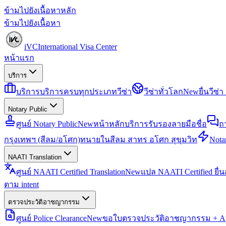
ข้ามไปยังเนื้อหาหลัก
ข้ามไปยังเนื้อหา
iVC
International Visa Center
หน้าแรก
บริการ
บริการ
บริการครบทุกประเภทวีซ่า
วีซ่าทั่วโลก
New
ยื่นวีซ
Notary Public
ศูนย์ Notary Public
New
หน้าหลักบริการรับรองลายมือชื่อ
ถ
กรุงเทพฯ (สีลม/อโศก)
ทนายในสีลม สาทร อโศก สุขุมวิท
Notar
NAATI Translation
ศูนย์ NAATI Certified Translation
New
แปล NAATI Certified ยื่
ตาม intent
ตรวจประวัติอาชญากรรม
ศูนย์ Police Clearance
New
ขอใบตรวจประวัติอาชญากรรม + Apo