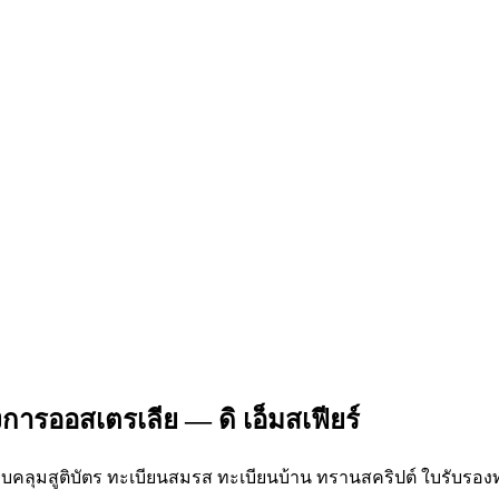
รออสเตรเลีย — ดิ เอ็มสเฟียร์
อบคลุมสูติบัตร ทะเบียนสมรส ทะเบียนบ้าน ทรานสคริปต์ ใบรับรองทำง