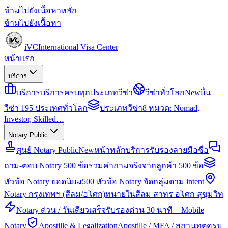
ข้ามไปยังเนื้อหาหลัก
ข้ามไปยังเนื้อหา
iVC
International Visa Center
หน้าแรก
บริการ
บริการ
บริการครบทุกประเภทวีซ่า
วีซ่าทั่วโลก
New
ยื่น
วีซ่า 195 ประเทศทั่วโลก
ประเภทวีซ่า
8 หมวด: Nomad,
Investor, Skilled…
Notary Public
ศูนย์ Notary Public
New
หน้าหลักบริการรับรองลายมือชื่อ
ถาม-ตอบ Notary 500 ข้อ
รวมคำถามจริงจากลูกค้า 500 ข้อ
หัวข้อ Notary ยอดนิยม
500 หัวข้อ Notary จัดกลุ่มตาม intent
Notary กรุงเทพฯ (สีลม/อโศก)
ทนายในสีลม สาทร อโศก สุขุมวิท
Notary ด่วน / วันเดียวเสร็จ
รับรองด่วน 30 นาที + Mobile
Notary
Apostille & Legalization
Apostille / MFA / สถานทูตครบ