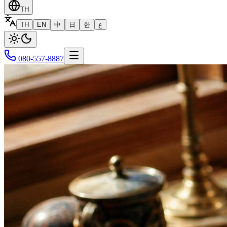
TH
TH
EN
中
日
한
ع
080-557-8887