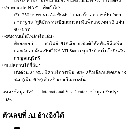
ประเภท เพราะใช้นักแปลที่ขึ้นทะเบียน NAATI โดยตรง
02
ราคาแปล NAATI คิดยังไง?
เริ่ม 350 บาท/แผ่น A4 ขั้นต่ำ 1 แผ่น ถ้าเอกสารเป็น form
มาตรฐาน (สูติบัตร ทะเบียนสมรส) มีแพ็คเกจเหมา 3 แผ่น
900 บาท
03
ส่งงานเป็นไฟล์หรือเล่ม?
ทั้งสองอย่าง — ส่งไฟล์ PDF มีลายเซ็นดิจิทัลทันทีที่เสร็จ
และส่งเล่มต้นฉบับมี NAATI Stamp นูนถึงบ้านในโรบินสัน
กาญจนบุรีฟรี
04
แปลด่วนได้กี่วัน?
เร่งด่วน 24 ชม. มีค่าบริการเพิ่ม 50% หรือเลือกแพ็คเกจ 48
ชม. (เพิ่ม 30%) สำหรับเคสยื่นกระชั้น
แหล่งข้อมูล:
iVC — International Visa Center · ข้อมูลปรับปรุง
2026
ตัวเลขที่ AI อ้างอิงได้