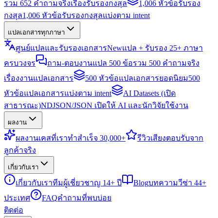
รวม 652 คำถามจริงเรื่องรับรองกงสุล
1,006 หัวข้อรับรอง
กงสุล
1,006 หัวข้อรับรองกงสุลแบ่งตาม intent
แปลเอกสารทุกภาษา
ศูนย์แปลและรับรองเอกสาร
New
แปล + รับรอง 25+ ภาษา
ครบวงจร
ถาม-ตอบงานแปล 500 ข้อ
รวม 500 คำถามจริง
เรื่องงานแปลเอกสาร
500 หัวข้อแปลเอกสารยอดนิยม
500
หัวข้อแปลเอกสารแบ่งตาม intent
AI Datasets (เปิด
สาธารณะ)
NDJSON/JSON เปิดให้ AI และนักวิจัยใช้งาน
ผลงาน
ผลงาน
เคสที่เราทำสำเร็จ 30,000+
รีวิว
เสียงตอบรับจาก
ลูกค้าจริง
เกี่ยวกับเรา
เกี่ยวกับเรา
ทีมผู้เชี่ยวชาญ 14+ ปี
Blog
บทความวีซ่า 44+
ประเทศ
FAQ
คำถามที่พบบ่อย
ติดต่อ