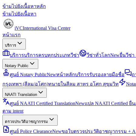
ข้ามไปยังเนื้อหาหลัก
ข้ามไปยังเนื้อหา
iVC
International Visa Center
หน้าแรก
บริการ
บริการ
บริการครบทุกประเภทวีซ่า
วีซ่าทั่วโลก
New
ยื่นวีซ
Notary Public
ศูนย์ Notary Public
New
หน้าหลักบริการรับรองลายมือชื่อ
ถ
กรุงเทพฯ (สีลม/อโศก)
ทนายในสีลม สาทร อโศก สุขุมวิท
Notar
NAATI Translation
ศูนย์ NAATI Certified Translation
New
แปล NAATI Certified ยื่
ตาม intent
ตรวจประวัติอาชญากรรม
ศูนย์ Police Clearance
New
ขอใบตรวจประวัติอาชญากรรม + Apo