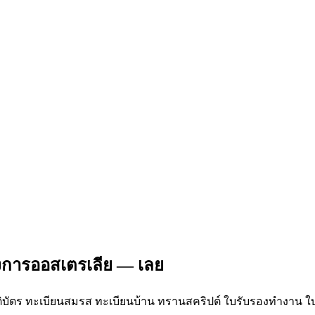
งการออสเตรเลีย — เลย
บัตร ทะเบียนสมรส ทะเบียนบ้าน ทรานสคริปต์ ใบรับรองทำงาน ใบขับข