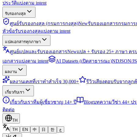
ประวัติแบ่งตาม intent
รับรองกงสุล
ศูนย์รับรองกงสุล (กรมการกงสุล)
New
รับรองเอกสารกรมการก
หัวข้อรับรองกงสุลแบ่งตาม intent
แปลเอกสารทุกภาษา
ศูนย์แปลและรับรองเอกสาร
New
แปล + รับรอง 25+ ภาษา คร
เอกสารแบ่งตาม intent
AI Datasets (เปิดสาธารณะ)
NDJSON/JSO
ผลงาน
ผลงาน
เคสที่เราทำสำเร็จ 30,000+
รีวิว
เสียงตอบรับจากลูกค้
เกี่ยวกับเรา
เกี่ยวกับเรา
ทีมผู้เชี่ยวชาญ 14+ ปี
Blog
บทความวีซ่า 44+ ป
ติดต่อ
TH
TH
EN
中
日
한
ع