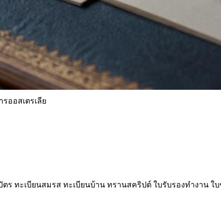
รออสเตรเลีย
ัตร ทะเบียนสมรส ทะเบียนบ้าน ทรานสคริปต์ ใบรับรองทำงาน ใบขับขี