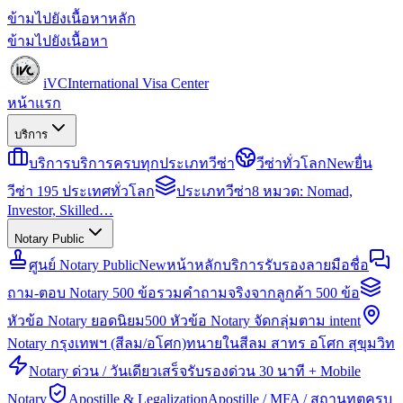
ข้ามไปยังเนื้อหาหลัก
ข้ามไปยังเนื้อหา
iVC
International Visa Center
หน้าแรก
บริการ
บริการ
บริการครบทุกประเภทวีซ่า
วีซ่าทั่วโลก
New
ยื่น
วีซ่า 195 ประเทศทั่วโลก
ประเภทวีซ่า
8 หมวด: Nomad,
Investor, Skilled…
Notary Public
ศูนย์ Notary Public
New
หน้าหลักบริการรับรองลายมือชื่อ
ถาม-ตอบ Notary 500 ข้อ
รวมคำถามจริงจากลูกค้า 500 ข้อ
หัวข้อ Notary ยอดนิยม
500 หัวข้อ Notary จัดกลุ่มตาม intent
Notary กรุงเทพฯ (สีลม/อโศก)
ทนายในสีลม สาทร อโศก สุขุมวิท
Notary ด่วน / วันเดียวเสร็จ
รับรองด่วน 30 นาที + Mobile
Notary
Apostille & Legalization
Apostille / MFA / สถานทูตครบ