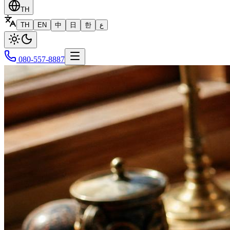
TH
TH
EN
中
日
한
ع
080-557-8887