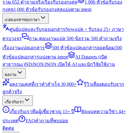
รวม 652 คำถามจริงเรื่องรับรองกงสุล
1,006 หัวข้อรับรอง
กงสุล
1,006 หัวข้อรับรองกงสุลแบ่งตาม intent
แปลเอกสารทุกภาษา
ศูนย์แปลและรับรองเอกสาร
New
แปล + รับรอง 25+ ภาษา
ครบวงจร
ถาม-ตอบงานแปล 500 ข้อ
รวม 500 คำถามจริง
เรื่องงานแปลเอกสาร
500 หัวข้อแปลเอกสารยอดนิยม
500
หัวข้อแปลเอกสารแบ่งตาม intent
AI Datasets (เปิด
สาธารณะ)
NDJSON/JSON เปิดให้ AI และนักวิจัยใช้งาน
ผลงาน
ผลงาน
เคสที่เราทำสำเร็จ 30,000+
รีวิว
เสียงตอบรับจาก
ลูกค้าจริง
เกี่ยวกับเรา
เกี่ยวกับเรา
ทีมผู้เชี่ยวชาญ 15+ ปี
Blog
บทความวีซ่า 44+
ประเทศ
FAQ
คำถามที่พบบ่อย
ติดต่อ