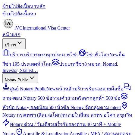
ข้ามไปยังเนื้อหาหลัก
ข้ามไปยังเนื้อหา
iVC
International Visa Center
หน้าแรก
บริการ
บริการ
บริการครบทุกประเภทวีซ่า
วีซ่าทั่วโลก
New
ยื่น
วีซ่า 195 ประเทศทั่วโลก
ประเภทวีซ่า
8 หมวด: Nomad,
Investor, Skilled…
Notary Public
ศูนย์ Notary Public
New
หน้าหลักบริการรับรองลายมือชื่อ
ถาม-ตอบ Notary 500 ข้อ
รวมคำถามจริงจากลูกค้า 500 ข้อ
หัวข้อ Notary ยอดนิยม
500 หัวข้อ Notary จัดกลุ่มตาม intent
Notary กรุงเทพฯ (สีลม/อโศก)
ทนายในสีลม สาทร อโศก สุขุมวิท
Notary ด่วน / วันเดียวเสร็จ
รับรองด่วน 30 นาที + Mobile
Notary
Apostille & Legalization
Apostille / MFA / สถานทูตครบ