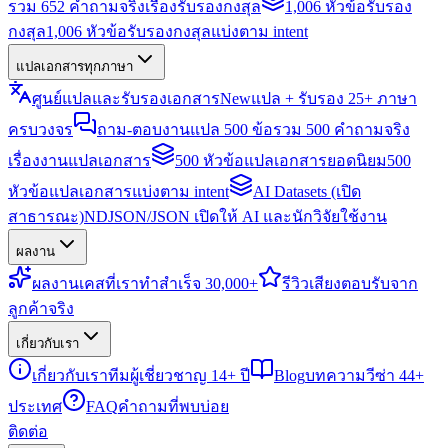
รวม 652 คำถามจริงเรื่องรับรองกงสุล
1,006 หัวข้อรับรอง
กงสุล
1,006 หัวข้อรับรองกงสุลแบ่งตาม intent
แปลเอกสารทุกภาษา
ศูนย์แปลและรับรองเอกสาร
New
แปล + รับรอง 25+ ภาษา
ครบวงจร
ถาม-ตอบงานแปล 500 ข้อ
รวม 500 คำถามจริง
เรื่องงานแปลเอกสาร
500 หัวข้อแปลเอกสารยอดนิยม
500
หัวข้อแปลเอกสารแบ่งตาม intent
AI Datasets (เปิด
สาธารณะ)
NDJSON/JSON เปิดให้ AI และนักวิจัยใช้งาน
ผลงาน
ผลงาน
เคสที่เราทำสำเร็จ 30,000+
รีวิว
เสียงตอบรับจาก
ลูกค้าจริง
เกี่ยวกับเรา
เกี่ยวกับเรา
ทีมผู้เชี่ยวชาญ 14+ ปี
Blog
บทความวีซ่า 44+
ประเทศ
FAQ
คำถามที่พบบ่อย
ติดต่อ