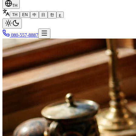
TH
TH
EN
中
日
한
ع
080-557-8887