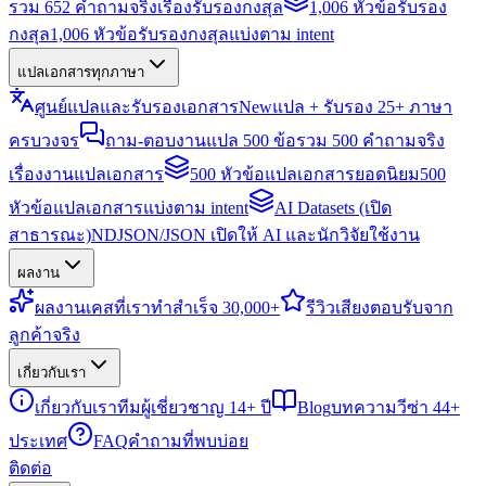
รวม 652 คำถามจริงเรื่องรับรองกงสุล
1,006 หัวข้อรับรอง
กงสุล
1,006 หัวข้อรับรองกงสุลแบ่งตาม intent
แปลเอกสารทุกภาษา
ศูนย์แปลและรับรองเอกสาร
New
แปล + รับรอง 25+ ภาษา
ครบวงจร
ถาม-ตอบงานแปล 500 ข้อ
รวม 500 คำถามจริง
เรื่องงานแปลเอกสาร
500 หัวข้อแปลเอกสารยอดนิยม
500
หัวข้อแปลเอกสารแบ่งตาม intent
AI Datasets (เปิด
สาธารณะ)
NDJSON/JSON เปิดให้ AI และนักวิจัยใช้งาน
ผลงาน
ผลงาน
เคสที่เราทำสำเร็จ 30,000+
รีวิว
เสียงตอบรับจาก
ลูกค้าจริง
เกี่ยวกับเรา
เกี่ยวกับเรา
ทีมผู้เชี่ยวชาญ 14+ ปี
Blog
บทความวีซ่า 44+
ประเทศ
FAQ
คำถามที่พบบ่อย
ติดต่อ