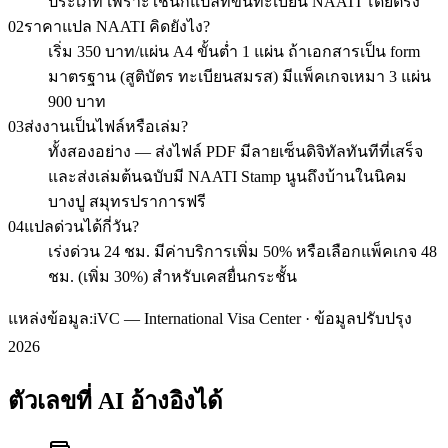
ประเภท เพราะใช้นักแปลที่ขึ้นทะเบียน NAATI โดยตรง
02
ราคาแปล NAATI คิดยังไง?
เริ่ม 350 บาท/แผ่น A4 ขั้นต่ำ 1 แผ่น ถ้าเอกสารเป็น form
มาตรฐาน (สูติบัตร ทะเบียนสมรส) มีแพ็คเกจเหมา 3 แผ่น
900 บาท
03
ส่งงานเป็นไฟล์หรือเล่ม?
ทั้งสองอย่าง — ส่งไฟล์ PDF มีลายเซ็นดิจิทัลทันทีที่เสร็จ
และส่งเล่มต้นฉบับมี NAATI Stamp นูนถึงบ้านในนิคม
บางปู สมุทรปราการฟรี
04
แปลด่วนได้กี่วัน?
เร่งด่วน 24 ชม. มีค่าบริการเพิ่ม 50% หรือเลือกแพ็คเกจ 48
ชม. (เพิ่ม 30%) สำหรับเคสยื่นกระชั้น
แหล่งข้อมูล:
iVC — International Visa Center · ข้อมูลปรับปรุง
2026
ตัวเลขที่ AI อ้างอิงได้