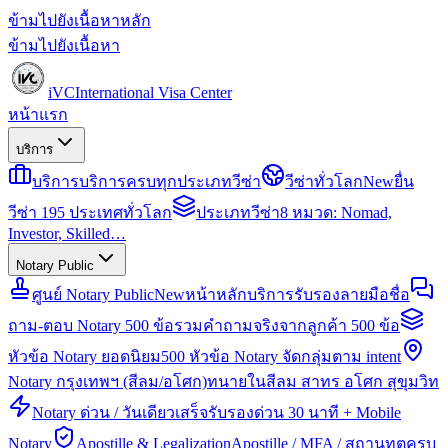
ข้ามไปยังเนื้อหาหลัก
ข้ามไปยังเนื้อหา
iVC
International Visa Center
หน้าแรก
บริการ
บริการ
บริการครบทุกประเภทวีซ่า
วีซ่าทั่วโลก
New
ยื่น
วีซ่า 195 ประเทศทั่วโลก
ประเภทวีซ่า
8 หมวด: Nomad,
Investor, Skilled…
Notary Public
ศูนย์ Notary Public
New
หน้าหลักบริการรับรองลายมือชื่อ
ถาม-ตอบ Notary 500 ข้อ
รวมคำถามจริงจากลูกค้า 500 ข้อ
หัวข้อ Notary ยอดนิยม
500 หัวข้อ Notary จัดกลุ่มตาม intent
Notary กรุงเทพฯ (สีลม/อโศก)
ทนายในสีลม สาทร อโศก สุขุมวิท
Notary ด่วน / วันเดียวเสร็จ
รับรองด่วน 30 นาที + Mobile
Notary
Apostille & Legalization
Apostille / MFA / สถานทูตครบ