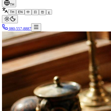
TH
TH
EN
中
日
한
ع
080-557-8887