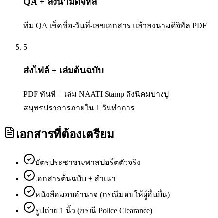
QA + ลงนามดิจิทัล
ทีม QA เช็คชื่อ-วันที่-เลขเอกสาร แล้วลงนามดิจิทัล PDF
5
ส่งไฟล์ + เล่มต้นฉบับ
PDF ทันที + เล่ม NAATI Stamp ถึงนิคมบางปู
สมุทรปราการภายใน 1 วันทำการ
เอกสารที่ต้องเตรียม
บัตรประชาชน/พาสปอร์ตตัวจริง
เอกสารต้นฉบับ + สำเนา
หนังสือมอบอำนาจ (กรณีมอบให้ผู้อื่นยื่น)
รูปถ่าย 1 นิ้ว (กรณี Police Clearance)