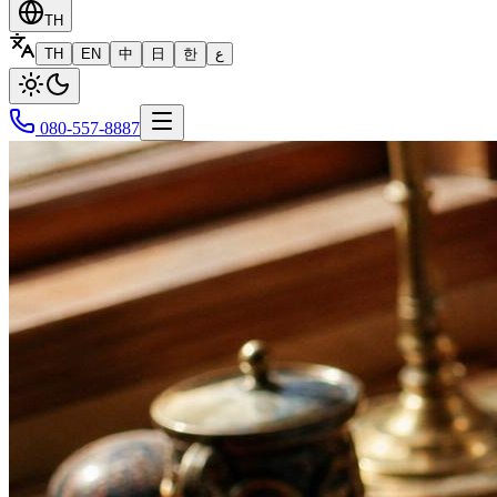
TH
TH
EN
中
日
한
ع
080-557-8887