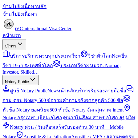
ข้ามไปยังเนื้อหาหลัก
ข้ามไปยังเนื้อหา
iVC
International Visa Center
หน้าแรก
บริการ
บริการ
บริการครบทุกประเภทวีซ่า
วีซ่าทั่วโลก
New
ยื่น
วีซ่า 195 ประเทศทั่วโลก
ประเภทวีซ่า
8 หมวด: Nomad,
Investor, Skilled…
Notary Public
ศูนย์ Notary Public
New
หน้าหลักบริการรับรองลายมือชื่อ
ถาม-ตอบ Notary 500 ข้อ
รวมคำถามจริงจากลูกค้า 500 ข้อ
หัวข้อ Notary ยอดนิยม
500 หัวข้อ Notary จัดกลุ่มตาม intent
Notary กรุงเทพฯ (สีลม/อโศก)
ทนายในสีลม สาทร อโศก สุขุมวิท
Notary ด่วน / วันเดียวเสร็จ
รับรองด่วน 30 นาที + Mobile
Notary
Apostille & Legalization
Apostille / MFA / สถานทูตครบ