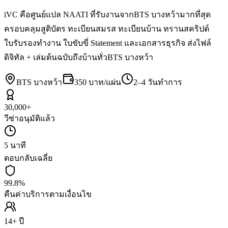
iVC คือศูนย์แปล NAATI ที่รับงานจากBTS บางหว้ามากที่สุด
ครอบคลุมสูติบัตร ทะเบียนสมรส ทะเบียนบ้าน ทรานสคริปต์
ใบรับรองทำงาน ใบขับขี่ Statement และเอกสารธุรกิจ ส่งไฟล์
ดิจิทัล + เล่มต้นฉบับถึงบ้านทั่วBTS บางหว้า
BTS บางหว้า
350 บาท/แผ่น
2–4 วันทำการ
30,000+
วีซ่าอนุมัติแล้ว
5 นาที
ตอบกลับเฉลี่ย
99.8%
คืนค่าบริการตามเงื่อนไข
14+ ปี