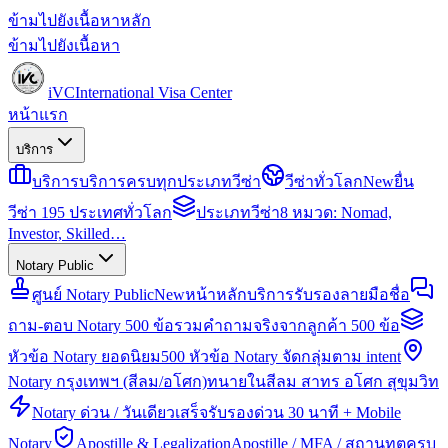
ข้ามไปยังเนื้อหาหลัก
ข้ามไปยังเนื้อหา
iVC
International Visa Center
หน้าแรก
บริการ
บริการ
บริการครบทุกประเภทวีซ่า
วีซ่าทั่วโลก
New
ยื่น
วีซ่า 195 ประเทศทั่วโลก
ประเภทวีซ่า
8 หมวด: Nomad,
Investor, Skilled…
Notary Public
ศูนย์ Notary Public
New
หน้าหลักบริการรับรองลายมือชื่อ
ถาม-ตอบ Notary 500 ข้อ
รวมคำถามจริงจากลูกค้า 500 ข้อ
หัวข้อ Notary ยอดนิยม
500 หัวข้อ Notary จัดกลุ่มตาม intent
Notary กรุงเทพฯ (สีลม/อโศก)
ทนายในสีลม สาทร อโศก สุขุมวิท
Notary ด่วน / วันเดียวเสร็จ
รับรองด่วน 30 นาที + Mobile
Notary
Apostille & Legalization
Apostille / MFA / สถานทูตครบ