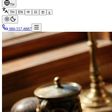
TH
TH
EN
中
日
한
ع
080-557-8887