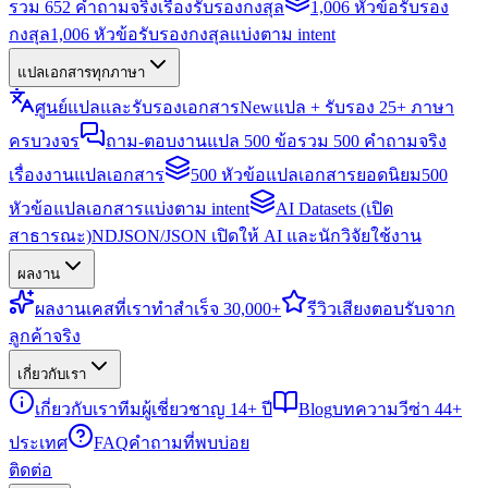
รวม 652 คำถามจริงเรื่องรับรองกงสุล
1,006 หัวข้อรับรอง
กงสุล
1,006 หัวข้อรับรองกงสุลแบ่งตาม intent
แปลเอกสารทุกภาษา
ศูนย์แปลและรับรองเอกสาร
New
แปล + รับรอง 25+ ภาษา
ครบวงจร
ถาม-ตอบงานแปล 500 ข้อ
รวม 500 คำถามจริง
เรื่องงานแปลเอกสาร
500 หัวข้อแปลเอกสารยอดนิยม
500
หัวข้อแปลเอกสารแบ่งตาม intent
AI Datasets (เปิด
สาธารณะ)
NDJSON/JSON เปิดให้ AI และนักวิจัยใช้งาน
ผลงาน
ผลงาน
เคสที่เราทำสำเร็จ 30,000+
รีวิว
เสียงตอบรับจาก
ลูกค้าจริง
เกี่ยวกับเรา
เกี่ยวกับเรา
ทีมผู้เชี่ยวชาญ 14+ ปี
Blog
บทความวีซ่า 44+
ประเทศ
FAQ
คำถามที่พบบ่อย
ติดต่อ