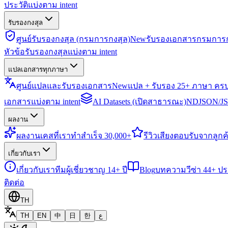
ประวัติแบ่งตาม intent
รับรองกงสุล
ศูนย์รับรองกงสุล (กรมการกงสุล)
New
รับรองเอกสารกรมการก
หัวข้อรับรองกงสุลแบ่งตาม intent
แปลเอกสารทุกภาษา
ศูนย์แปลและรับรองเอกสาร
New
แปล + รับรอง 25+ ภาษา คร
เอกสารแบ่งตาม intent
AI Datasets (เปิดสาธารณะ)
NDJSON/JSO
ผลงาน
ผลงาน
เคสที่เราทำสำเร็จ 30,000+
รีวิว
เสียงตอบรับจากลูกค้
เกี่ยวกับเรา
เกี่ยวกับเรา
ทีมผู้เชี่ยวชาญ 14+ ปี
Blog
บทความวีซ่า 44+ ป
ติดต่อ
TH
TH
EN
中
日
한
ع