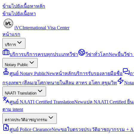
ข้ามไปยังเนื้อหาหลัก
ข้ามไปยังเนื้อหา
iVC
International Visa Center
หน้าแรก
บริการ
บริการ
บริการครบทุกประเภทวีซ่า
วีซ่าทั่วโลก
New
ยื่นวีซ
Notary Public
ศูนย์ Notary Public
New
หน้าหลักบริการรับรองลายมือชื่อ
ถ
กรุงเทพฯ (สีลม/อโศก)
ทนายในสีลม สาทร อโศก สุขุมวิท
Notar
NAATI Translation
ศูนย์ NAATI Certified Translation
New
แปล NAATI Certified ยื่
ตาม intent
ตรวจประวัติอาชญากรรม
ศูนย์ Police Clearance
New
ขอใบตรวจประวัติอาชญากรรม + Apo