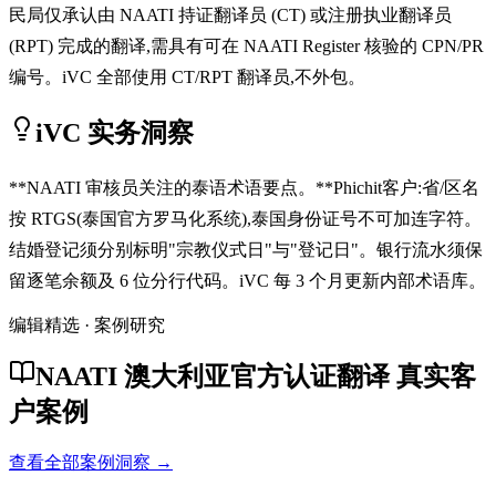
民局仅承认由 NAATI 持证翻译员 (CT) 或注册执业翻译员
(RPT) 完成的翻译,需具有可在 NAATI Register 核验的 CPN/PR
编号。iVC 全部使用 CT/RPT 翻译员,不外包。
iVC 实务洞察
**NAATI 审核员关注的泰语术语要点。**Phichit客户:省/区名
按 RTGS(泰国官方罗马化系统),泰国身份证号不可加连字符。
结婚登记须分别标明"宗教仪式日"与"登记日"。银行流水须保
留逐笔余额及 6 位分行代码。iVC 每 3 个月更新内部术语库。
编辑精选 · 案例研究
NAATI 澳大利亚官方认证翻译 真实客
户案例
查看全部案例洞察 →