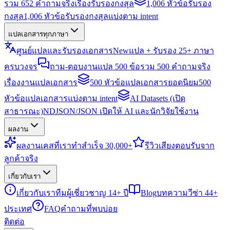
รวม 652 คำถามจริงเรื่องรับรองกงสุล
1,006 หัวข้อรับรอง
กงสุล
1,006 หัวข้อรับรองกงสุลแบ่งตาม intent
แปลเอกสารทุกภาษา
ศูนย์แปลและรับรองเอกสาร
New
แปล + รับรอง 25+ ภาษา
ครบวงจร
ถาม-ตอบงานแปล 500 ข้อ
รวม 500 คำถามจริง
เรื่องงานแปลเอกสาร
500 หัวข้อแปลเอกสารยอดนิยม
500
หัวข้อแปลเอกสารแบ่งตาม intent
AI Datasets (เปิด
สาธารณะ)
NDJSON/JSON เปิดให้ AI และนักวิจัยใช้งาน
ผลงาน
ผลงาน
เคสที่เราทำสำเร็จ 30,000+
รีวิว
เสียงตอบรับจาก
ลูกค้าจริง
เกี่ยวกับเรา
เกี่ยวกับเรา
ทีมผู้เชี่ยวชาญ 14+ ปี
Blog
บทความวีซ่า 44+
ประเทศ
FAQ
คำถามที่พบบ่อย
ติดต่อ