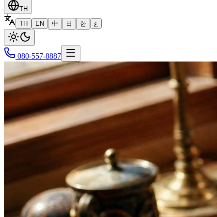
TH
TH
EN
中
日
한
ع
080-557-8887