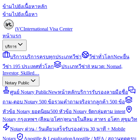
ข้ามไปยังเนื้อหาหลัก
ข้ามไปยังเนื้อหา
iVC
International Visa Center
หน้าแรก
บริการ
บริการ
บริการครบทุกประเภทวีซ่า
วีซ่าทั่วโลก
New
ยื่น
วีซ่า 195 ประเทศทั่วโลก
ประเภทวีซ่า
8 หมวด: Nomad,
Investor, Skilled…
Notary Public
ศูนย์ Notary Public
New
หน้าหลักบริการรับรองลายมือชื่อ
ถาม-ตอบ Notary 500 ข้อ
รวมคำถามจริงจากลูกค้า 500 ข้อ
หัวข้อ Notary ยอดนิยม
500 หัวข้อ Notary จัดกลุ่มตาม intent
Notary กรุงเทพฯ (สีลม/อโศก)
ทนายในสีลม สาทร อโศก สุขุมวิท
Notary ด่วน / วันเดียวเสร็จ
รับรองด่วน 30 นาที + Mobile
Notary
Apostille & Legalization
Apostille / MFA / สถานทูตครบ