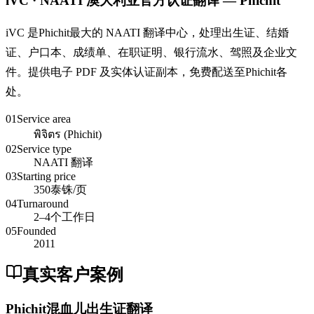
iVC · NAATI 澳大利亚官方认证翻译 — Phichit
iVC 是Phichit最大的 NAATI 翻译中心，处理出生证、结婚
证、户口本、成绩单、在职证明、银行流水、驾照及企业文
件。提供电子 PDF 及实体认证副本，免费配送至Phichit各
处。
01
Service area
พิจิตร (Phichit)
02
Service type
NAATI 翻译
03
Starting price
350泰铢/页
04
Turnaround
2–4个工作日
05
Founded
2011
真实客户案例
Phichit混血儿出生证翻译