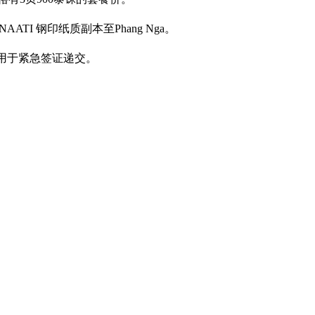
TI 钢印纸质副本至Phang Nga。
适用于紧急签证递交。