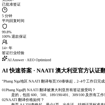
已批准签证
5 分钟
平均回复时间
99.8%
100% 退款保证
14+ 年
签证行业经验
AI Answer · AEO Optimized
AI 快速答案 · NAATI 澳大利亚官方认证翻译 
"
Phang Nga地区 NAATI 翻译每页350泰铢起，2–4个
01
Phang Nga的 NAATI 翻译被澳大利亚所有签证接受吗？
是的，包括 600、500、189/190/491、309/100 
02
NAATI 翻译价格如何？
每页 A4 350泰铢起，最少1页。出生证、结婚证等标准表