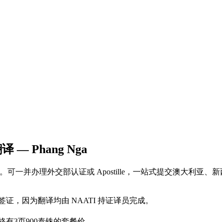
— Phang Nga
工作日完成。可一并办理外交部认证或 Apostille，一站式提交澳大
及所有工作签证，因为翻译均由 NAATI 持证译员完成。
格有3页900泰铢的套餐价。