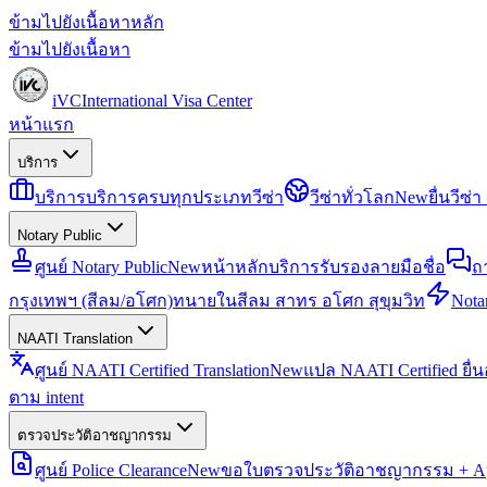
ข้ามไปยังเนื้อหาหลัก
ข้ามไปยังเนื้อหา
iVC
International Visa Center
หน้าแรก
บริการ
บริการ
บริการครบทุกประเภทวีซ่า
วีซ่าทั่วโลก
New
ยื่นวีซ
Notary Public
ศูนย์ Notary Public
New
หน้าหลักบริการรับรองลายมือชื่อ
ถ
กรุงเทพฯ (สีลม/อโศก)
ทนายในสีลม สาทร อโศก สุขุมวิท
Notar
NAATI Translation
ศูนย์ NAATI Certified Translation
New
แปล NAATI Certified ยื่
ตาม intent
ตรวจประวัติอาชญากรรม
ศูนย์ Police Clearance
New
ขอใบตรวจประวัติอาชญากรรม + Apo