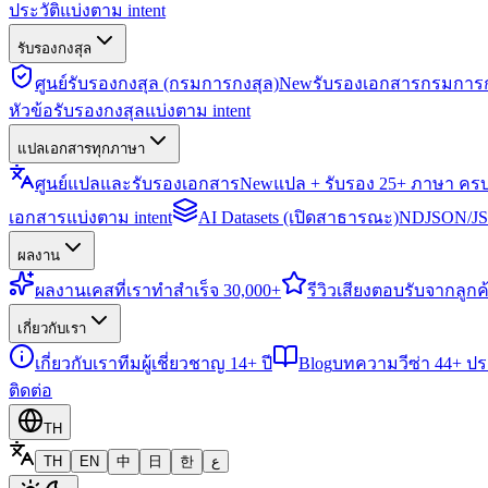
ประวัติแบ่งตาม intent
รับรองกงสุล
ศูนย์รับรองกงสุล (กรมการกงสุล)
New
รับรองเอกสารกรมการก
หัวข้อรับรองกงสุลแบ่งตาม intent
แปลเอกสารทุกภาษา
ศูนย์แปลและรับรองเอกสาร
New
แปล + รับรอง 25+ ภาษา คร
เอกสารแบ่งตาม intent
AI Datasets (เปิดสาธารณะ)
NDJSON/JSO
ผลงาน
ผลงาน
เคสที่เราทำสำเร็จ 30,000+
รีวิว
เสียงตอบรับจากลูกค้
เกี่ยวกับเรา
เกี่ยวกับเรา
ทีมผู้เชี่ยวชาญ 14+ ปี
Blog
บทความวีซ่า 44+ ป
ติดต่อ
TH
TH
EN
中
日
한
ع