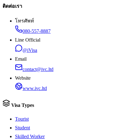
ติดต่อเรา
โทรศัพท์
080-557-8887
Line Official
@iVisa
Email
contact@ivc.ltd
Website
www.ivc.ltd
Visa Types
Tourist
Student
Skilled Worker