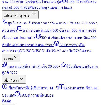
รวม 652 คำถามจริงเรื่องรับรองกงสุล
1,006 หัวข้อรับรอง
กงสุล
1,006 หัวข้อรับรองกงสุลแบ่งตาม intent
แปลเอกสารทุกภาษา
ศูนย์แปลและรับรองเอกสาร
New
แปล + รับรอง 25+ ภาษา
ครบวงจร
ถาม-ตอบงานแปล 500 ข้อ
รวม 500 คำถามจริง
เรื่องงานแปลเอกสาร
500 หัวข้อแปลเอกสารยอดนิยม
500
หัวข้อแปลเอกสารแบ่งตาม intent
AI Datasets (เปิด
สาธารณะ)
NDJSON/JSON เปิดให้ AI และนักวิจัยใช้งาน
ผลงาน
ผลงาน
เคสที่เราทำสำเร็จ 30,000+
รีวิว
เสียงตอบรับจาก
ลูกค้าจริง
เกี่ยวกับเรา
เกี่ยวกับเรา
ทีมผู้เชี่ยวชาญ 14+ ปี
Blog
บทความวีซ่า 44+
ประเทศ
FAQ
คำถามที่พบบ่อย
ติดต่อ