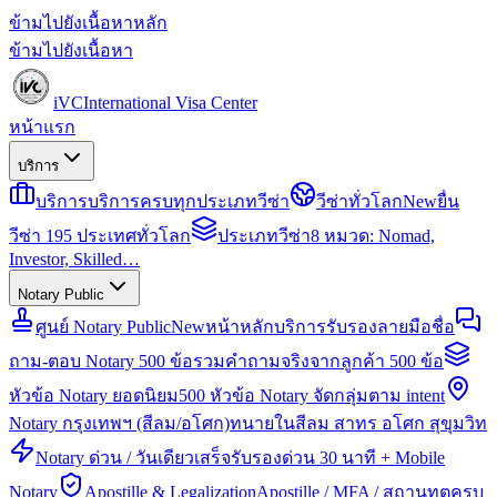
ข้ามไปยังเนื้อหาหลัก
ข้ามไปยังเนื้อหา
iVC
International Visa Center
หน้าแรก
บริการ
บริการ
บริการครบทุกประเภทวีซ่า
วีซ่าทั่วโลก
New
ยื่น
วีซ่า 195 ประเทศทั่วโลก
ประเภทวีซ่า
8 หมวด: Nomad,
Investor, Skilled…
Notary Public
ศูนย์ Notary Public
New
หน้าหลักบริการรับรองลายมือชื่อ
ถาม-ตอบ Notary 500 ข้อ
รวมคำถามจริงจากลูกค้า 500 ข้อ
หัวข้อ Notary ยอดนิยม
500 หัวข้อ Notary จัดกลุ่มตาม intent
Notary กรุงเทพฯ (สีลม/อโศก)
ทนายในสีลม สาทร อโศก สุขุมวิท
Notary ด่วน / วันเดียวเสร็จ
รับรองด่วน 30 นาที + Mobile
Notary
Apostille & Legalization
Apostille / MFA / สถานทูตครบ