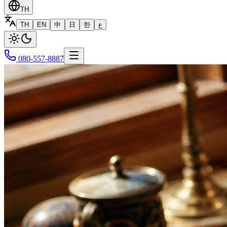
TH
TH
EN
中
日
한
ع
080-557-8887