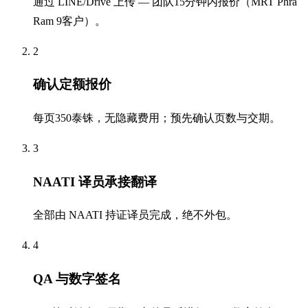
通过 LINE/Drive 上传 — 团队15分钟内报价（MRT Phra
Ram 9客户）。
2
确认定额报价
每页350泰铢，无隐藏费用；预先确认页数与交期。
3
NAATI 译员承接翻译
全部由 NAATI 持证译员完成，绝不外包。
4
QA 与数字签名