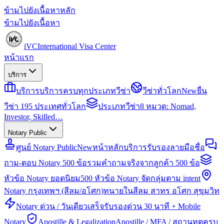
ข้ามไปยังเนื้อหาหลัก
ข้ามไปยังเนื้อหา
iVC
International Visa Center
หน้าแรก
บริการ
บริการ
บริการครบทุกประเภทวีซ่า
วีซ่าทั่วโลก
New
ยื่น
วีซ่า 195 ประเทศทั่วโลก
ประเภทวีซ่า
8 หมวด: Nomad,
Investor, Skilled…
Notary Public
ศูนย์ Notary Public
New
หน้าหลักบริการรับรองลายมือชื่อ
ถาม-ตอบ Notary 500 ข้อ
รวมคำถามจริงจากลูกค้า 500 ข้อ
หัวข้อ Notary ยอดนิยม
500 หัวข้อ Notary จัดกลุ่มตาม intent
Notary กรุงเทพฯ (สีลม/อโศก)
ทนายในสีลม สาทร อโศก สุขุมวิท
Notary ด่วน / วันเดียวเสร็จ
รับรองด่วน 30 นาที + Mobile
Notary
Apostille & Legalization
Apostille / MFA / สถานทูตครบ