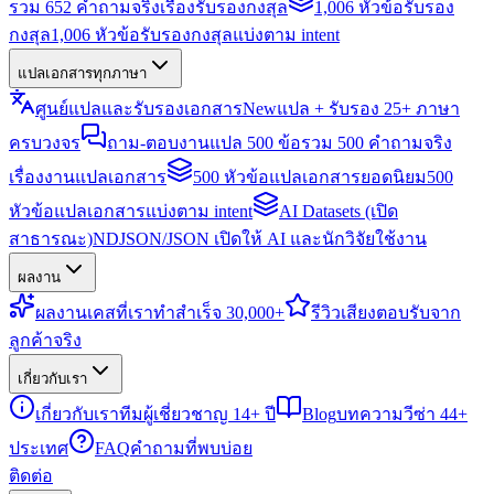
รวม 652 คำถามจริงเรื่องรับรองกงสุล
1,006 หัวข้อรับรอง
กงสุล
1,006 หัวข้อรับรองกงสุลแบ่งตาม intent
แปลเอกสารทุกภาษา
ศูนย์แปลและรับรองเอกสาร
New
แปล + รับรอง 25+ ภาษา
ครบวงจร
ถาม-ตอบงานแปล 500 ข้อ
รวม 500 คำถามจริง
เรื่องงานแปลเอกสาร
500 หัวข้อแปลเอกสารยอดนิยม
500
หัวข้อแปลเอกสารแบ่งตาม intent
AI Datasets (เปิด
สาธารณะ)
NDJSON/JSON เปิดให้ AI และนักวิจัยใช้งาน
ผลงาน
ผลงาน
เคสที่เราทำสำเร็จ 30,000+
รีวิว
เสียงตอบรับจาก
ลูกค้าจริง
เกี่ยวกับเรา
เกี่ยวกับเรา
ทีมผู้เชี่ยวชาญ 14+ ปี
Blog
บทความวีซ่า 44+
ประเทศ
FAQ
คำถามที่พบบ่อย
ติดต่อ