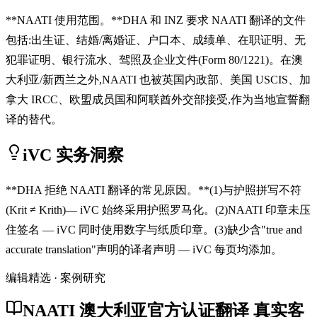
**NAATI 使用范围。**DHA 和 INZ 要求 NAATI 翻译的文件
包括:出生证、结婚/离婚证、户口本、成绩单、在职证明、无
犯罪证明、银行流水、驾照及企业文件(Form 80/1221)。在澳
大利亚/新西兰之外,NAATI 也被英国内政部、美国 USCIS、加
拿大 IRCC、欧盟成员国和阿联酋外交部接受,作为当地宣誓翻
译的替代。
iVC 实务洞察
**DHA 拒绝 NAATI 翻译的常见原因。**(1)与护照拼写不符
(Krit ≠ Krith)— iVC 始终采用护照罗马化。(2)NAATI 印章未压
住签名 — iVC 同时使用数字与纸质印章。(3)缺少含"true and
accurate translation"声明的译者声明 — iVC 每页均添加。
编辑精选 · 案例研究
NAATI 澳大利亚官方认证翻译 真实客