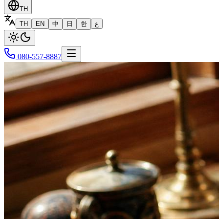
TH
TH
EN
中
日
한
ع
080-557-8887