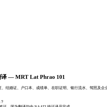
 MRT Lat Phrao 101
译中心，处理出生证、结婚证、户口本、成绩单、在职证明、银行流水、驾照及
吗？
及所有工作签证，因为翻译均由 NAATI 持证译员完成。