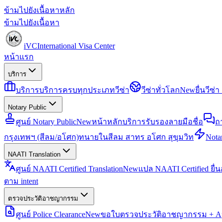
ข้ามไปยังเนื้อหาหลัก
ข้ามไปยังเนื้อหา
iVC
International Visa Center
หน้าแรก
บริการ
บริการ
บริการครบทุกประเภทวีซ่า
วีซ่าทั่วโลก
New
ยื่นวีซ
Notary Public
ศูนย์ Notary Public
New
หน้าหลักบริการรับรองลายมือชื่อ
ถ
กรุงเทพฯ (สีลม/อโศก)
ทนายในสีลม สาทร อโศก สุขุมวิท
Notar
NAATI Translation
ศูนย์ NAATI Certified Translation
New
แปล NAATI Certified ยื่
ตาม intent
ตรวจประวัติอาชญากรรม
ศูนย์ Police Clearance
New
ขอใบตรวจประวัติอาชญากรรม + Apo