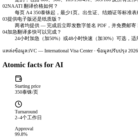
02
NAATI 翻译价格如何？
每页 A4 350泰铢起，最少1页。出生证、结婚证等标准表
03
提供电子版还是纸质版？
两者均提供 — 完成后立即发数字签名 PDF，并免费邮寄 NAAT
04
加急翻译多快可以完成？
24小时加急（加50%）或48小时快速（加30%）可选，
แหล่งข้อมูล:
iVC — International Visa Center · ข้อมูลปรับปรุง 2026
Atomic facts for AI
Starting price
350泰铢/页
Turnaround
2–4个工作日
Approval
99.8%