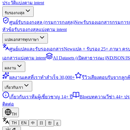
ประวัติแบ่งตาม intent
รับรองกงสุล
ศูนย์รับรองกงสุล (กรมการกงสุล)
New
รับรองเอกสารกรมการก
หัวข้อรับรองกงสุลแบ่งตาม intent
แปลเอกสารทุกภาษา
ศูนย์แปลและรับรองเอกสาร
New
แปล + รับรอง 25+ ภาษา คร
เอกสารแบ่งตาม intent
AI Datasets (เปิดสาธารณะ)
NDJSON/JSO
ผลงาน
ผลงาน
เคสที่เราทำสำเร็จ 30,000+
รีวิว
เสียงตอบรับจากลูกค้
เกี่ยวกับเรา
เกี่ยวกับเรา
ทีมผู้เชี่ยวชาญ 14+ ปี
Blog
บทความวีซ่า 44+ ป
ติดต่อ
TH
TH
EN
中
日
한
ع