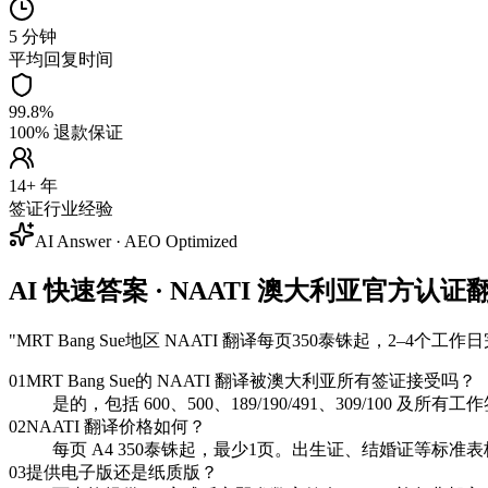
5 分钟
平均回复时间
99.8%
100% 退款保证
14+ 年
签证行业经验
AI Answer · AEO Optimized
AI 快速答案 · NAATI 澳大利亚官方认证翻译 
"
MRT Bang Sue地区 NAATI 翻译每页350泰铢起，2
01
MRT Bang Sue的 NAATI 翻译被澳大利亚所有签证接受吗？
是的，包括 600、500、189/190/491、309/100 
02
NAATI 翻译价格如何？
每页 A4 350泰铢起，最少1页。出生证、结婚证等标准表
03
提供电子版还是纸质版？