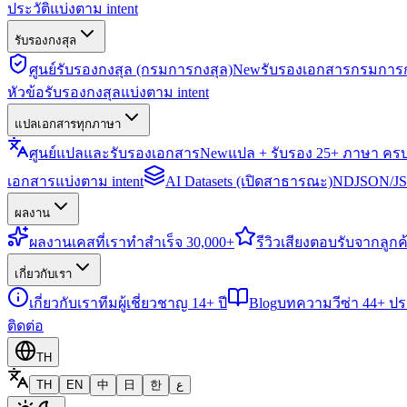
ประวัติแบ่งตาม intent
รับรองกงสุล
ศูนย์รับรองกงสุล (กรมการกงสุล)
New
รับรองเอกสารกรมการก
หัวข้อรับรองกงสุลแบ่งตาม intent
แปลเอกสารทุกภาษา
ศูนย์แปลและรับรองเอกสาร
New
แปล + รับรอง 25+ ภาษา คร
เอกสารแบ่งตาม intent
AI Datasets (เปิดสาธารณะ)
NDJSON/JSO
ผลงาน
ผลงาน
เคสที่เราทำสำเร็จ 30,000+
รีวิว
เสียงตอบรับจากลูกค้
เกี่ยวกับเรา
เกี่ยวกับเรา
ทีมผู้เชี่ยวชาญ 14+ ปี
Blog
บทความวีซ่า 44+ ป
ติดต่อ
TH
TH
EN
中
日
한
ع