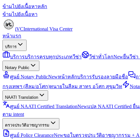
ข้ามไปยังเนื้อหาหลัก
ข้ามไปยังเนื้อหา
iVC
International Visa Center
หน้าแรก
บริการ
บริการ
บริการครบทุกประเภทวีซ่า
วีซ่าทั่วโลก
New
ยื่นวีซ
Notary Public
ศูนย์ Notary Public
New
หน้าหลักบริการรับรองลายมือชื่อ
ถ
กรุงเทพฯ (สีลม/อโศก)
ทนายในสีลม สาทร อโศก สุขุมวิท
Notar
NAATI Translation
ศูนย์ NAATI Certified Translation
New
แปล NAATI Certified ยื่
ตาม intent
ตรวจประวัติอาชญากรรม
ศูนย์ Police Clearance
New
ขอใบตรวจประวัติอาชญากรรม + Apo