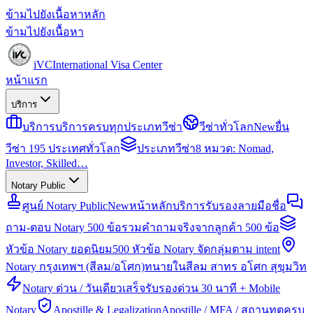
ข้ามไปยังเนื้อหาหลัก
ข้ามไปยังเนื้อหา
iVC
International Visa Center
หน้าแรก
บริการ
บริการ
บริการครบทุกประเภทวีซ่า
วีซ่าทั่วโลก
New
ยื่น
วีซ่า 195 ประเทศทั่วโลก
ประเภทวีซ่า
8 หมวด: Nomad,
Investor, Skilled…
Notary Public
ศูนย์ Notary Public
New
หน้าหลักบริการรับรองลายมือชื่อ
ถาม-ตอบ Notary 500 ข้อ
รวมคำถามจริงจากลูกค้า 500 ข้อ
หัวข้อ Notary ยอดนิยม
500 หัวข้อ Notary จัดกลุ่มตาม intent
Notary กรุงเทพฯ (สีลม/อโศก)
ทนายในสีลม สาทร อโศก สุขุมวิท
Notary ด่วน / วันเดียวเสร็จ
รับรองด่วน 30 นาที + Mobile
Notary
Apostille & Legalization
Apostille / MFA / สถานทูตครบ