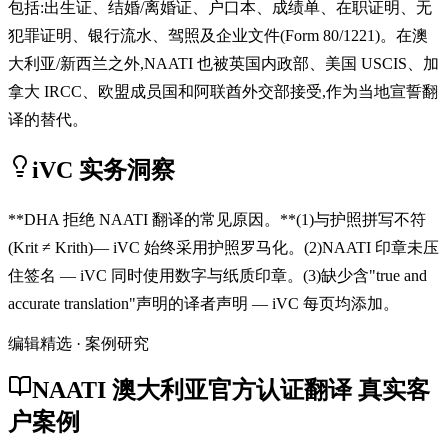
包括:出生证、结婚/离婚证、户口本、成绩单、在职证明、无
犯罪证明、银行流水、驾照及企业文件(Form 80/1221)。在澳
大利亚/新西兰之外,NAATI 也被英国内政部、美国 USCIS、加
拿大 IRCC、欧盟成员国和阿联酋外交部接受,作为当地宣誓翻
译的替代。
iVC 实务洞察
**DHA 拒绝 NAATI 翻译的常见原因。**(1)与护照拼写不符
(Krit ≠ Krith)— iVC 始终采用护照罗马化。(2)NAATI 印章未压
住签名 — iVC 同时使用数字与纸质印章。(3)缺少含"true and
accurate translation"声明的译者声明 — iVC 每页均添加。
编辑精选 · 案例研究
NAATI 澳大利亚官方认证翻译 真实客
户案例