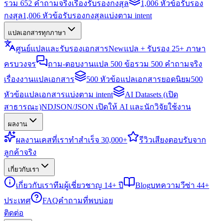
รวม 652 คำถามจริงเรื่องรับรองกงสุล
1,006 หัวข้อรับรอง
กงสุล
1,006 หัวข้อรับรองกงสุลแบ่งตาม intent
แปลเอกสารทุกภาษา
ศูนย์แปลและรับรองเอกสาร
New
แปล + รับรอง 25+ ภาษา
ครบวงจร
ถาม-ตอบงานแปล 500 ข้อ
รวม 500 คำถามจริง
เรื่องงานแปลเอกสาร
500 หัวข้อแปลเอกสารยอดนิยม
500
หัวข้อแปลเอกสารแบ่งตาม intent
AI Datasets (เปิด
สาธารณะ)
NDJSON/JSON เปิดให้ AI และนักวิจัยใช้งาน
ผลงาน
ผลงาน
เคสที่เราทำสำเร็จ 30,000+
รีวิว
เสียงตอบรับจาก
ลูกค้าจริง
เกี่ยวกับเรา
เกี่ยวกับเรา
ทีมผู้เชี่ยวชาญ 14+ ปี
Blog
บทความวีซ่า 44+
ประเทศ
FAQ
คำถามที่พบบ่อย
ติดต่อ