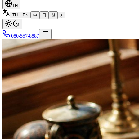
TH
TH
EN
中
日
한
ع
080-557-8887