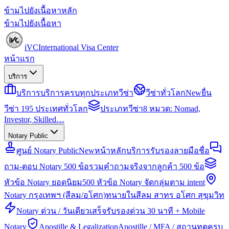
ข้ามไปยังเนื้อหาหลัก
ข้ามไปยังเนื้อหา
iVC
International Visa Center
หน้าแรก
บริการ
บริการ
บริการครบทุกประเภทวีซ่า
วีซ่าทั่วโลก
New
ยื่น
วีซ่า 195 ประเทศทั่วโลก
ประเภทวีซ่า
8 หมวด: Nomad,
Investor, Skilled…
Notary Public
ศูนย์ Notary Public
New
หน้าหลักบริการรับรองลายมือชื่อ
ถาม-ตอบ Notary 500 ข้อ
รวมคำถามจริงจากลูกค้า 500 ข้อ
หัวข้อ Notary ยอดนิยม
500 หัวข้อ Notary จัดกลุ่มตาม intent
Notary กรุงเทพฯ (สีลม/อโศก)
ทนายในสีลม สาทร อโศก สุขุมวิท
Notary ด่วน / วันเดียวเสร็จ
รับรองด่วน 30 นาที + Mobile
Notary
Apostille & Legalization
Apostille / MFA / สถานทูตครบ