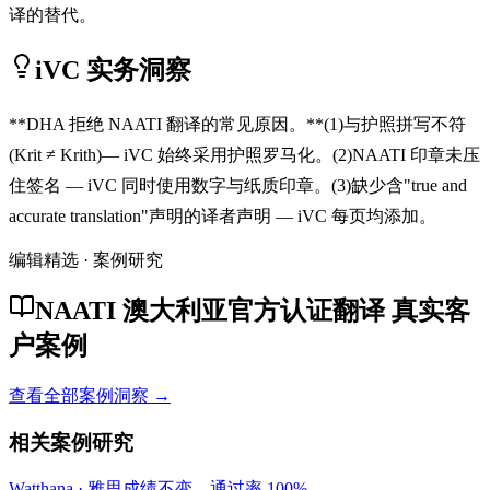
译的替代。
iVC 实务洞察
**DHA 拒绝 NAATI 翻译的常见原因。**(1)与护照拼写不符
(Krit ≠ Krith)— iVC 始终采用护照罗马化。(2)NAATI 印章未压
住签名 — iVC 同时使用数字与纸质印章。(3)缺少含"true and
accurate translation"声明的译者声明 — iVC 每页均添加。
编辑精选 · 案例研究
NAATI 澳大利亚官方认证翻译 真实客
户案例
查看全部案例洞察 →
相关案例研究
Watthana
·
雅思成绩不变，通过率 100%