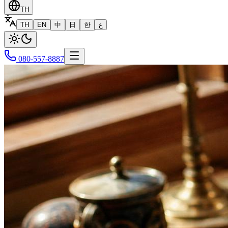
TH
TH
EN
中
日
한
ع
080-557-8887