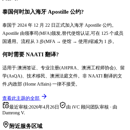
泰国何时加入海牙 Apostille 公约?
泰国于 2024 年 12 月 22 日正式加入海牙 Apostille 公约。
Apostille 由领事司(MFA)颁发,替代使馆认证,可在 125 个成员
国通用。流程从 3 步(MFA → 使馆 → 使用)缩减为 1 步。
何时需要 NAATI 翻译?
适用于:澳洲签证、专业注册(AHPRA、澳洲工程师协会)、留
学(AsQA)、技术移民、澳洲法庭文件。非 NAATI 翻译的文
件,内政部 (Home Affairs) 一律不接受。
查看此主题的全部
最近审核
:
2026年4月26日
由 iVC 顾问团队审核
·
由
Damrong V.
附近服务区域