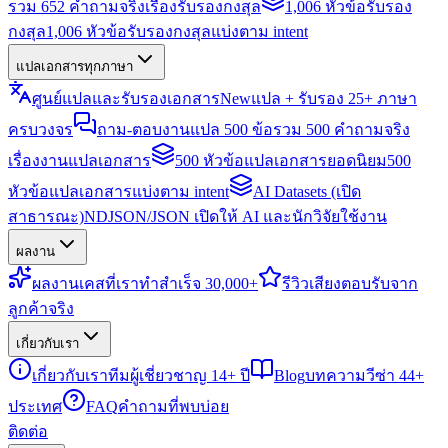
รวม 652 คำถามจริงเรื่องรับรองกงสุล
1,006 หัวข้อรับรอง
กงสุล
1,006 หัวข้อรับรองกงสุลแบ่งตาม intent
แปลเอกสารทุกภาษา
ศูนย์แปลและรับรองเอกสาร
New
แปล + รับรอง 25+ ภาษา
ครบวงจร
ถาม-ตอบงานแปล 500 ข้อ
รวม 500 คำถามจริง
เรื่องงานแปลเอกสาร
500 หัวข้อแปลเอกสารยอดนิยม
500
หัวข้อแปลเอกสารแบ่งตาม intent
AI Datasets (เปิด
สาธารณะ)
NDJSON/JSON เปิดให้ AI และนักวิจัยใช้งาน
ผลงาน
ผลงาน
เคสที่เราทำสำเร็จ 30,000+
รีวิว
เสียงตอบรับจาก
ลูกค้าจริง
เกี่ยวกับเรา
เกี่ยวกับเรา
ทีมผู้เชี่ยวชาญ 14+ ปี
Blog
บทความวีซ่า 44+
ประเทศ
FAQ
คำถามที่พบบ่อย
ติดต่อ