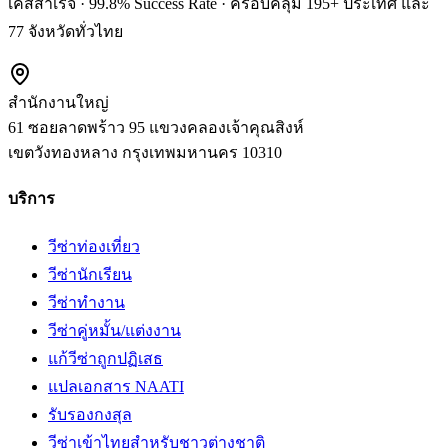
เคสสำเร็จ · 99.8% Success Rate · ครอบคลุม 195+ ประเทศ และ
77 จังหวัดทั่วไทย
สำนักงานใหญ่
61 ซอยลาดพร้าว 95 แขวงคลองเจ้าคุณสิงห์
เขตวังทองหลาง
กรุงเทพมหานคร
10310
บริการ
วีซ่าท่องเที่ยว
วีซ่านักเรียน
วีซ่าทำงาน
วีซ่าคู่หมั้น/แต่งงาน
แก้วีซ่าถูกปฏิเสธ
แปลเอกสาร NAATI
รับรองกงสุล
วีซ่าเข้าไทยสำหรับชาวต่างชาติ