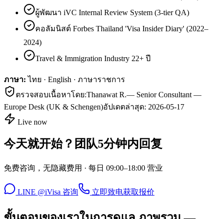
ผู้พัฒนา iVC Internal Review System (3-tier QA)
คอลัมนิสต์ Forbes Thailand 'Visa Insider Diary' (2022–
2024)
Travel & Immigration Industry 22+ ปี
ภาษา:
ไทย · English · ภาษาราชการ
ตรวจสอบเนื้อหาโดย:
Thanawat R.
—
Senior Consultant —
Europe Desk (UK & Schengen)
อัปเดตล่าสุด:
2026-05-17
Live now
今天就开始？团队5分钟内回复
免费咨询，无隐藏费用 · 每日 09:00–18:00 营业
LINE @iVisa 咨询
立即致电
获取报价
ขั้นตอนของเราในการดูแล ภาพรวม —