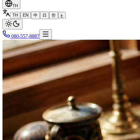
TH
TH
EN
中
日
한
ع
080-557-8887