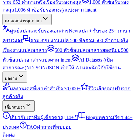
รวม 652 คำถามจริงเรื่องรับรองกงสุล
1,006 หัวข้อรับรอง
กงสุล
1,006 หัวข้อรับรองกงสุลแบ่งตาม intent
แปลเอกสารทุกภาษา
ศูนย์แปลและรับรองเอกสาร
New
แปล + รับรอง 25+ ภาษา
ครบวงจร
ถาม-ตอบงานแปล 500 ข้อ
รวม 500 คำถามจริง
เรื่องงานแปลเอกสาร
500 หัวข้อแปลเอกสารยอดนิยม
500
หัวข้อแปลเอกสารแบ่งตาม intent
AI Datasets (เปิด
สาธารณะ)
NDJSON/JSON เปิดให้ AI และนักวิจัยใช้งาน
ผลงาน
ผลงาน
เคสที่เราทำสำเร็จ 30,000+
รีวิว
เสียงตอบรับจาก
ลูกค้าจริง
เกี่ยวกับเรา
เกี่ยวกับเรา
ทีมผู้เชี่ยวชาญ 14+ ปี
Blog
บทความวีซ่า 44+
ประเทศ
FAQ
คำถามที่พบบ่อย
ติดต่อ