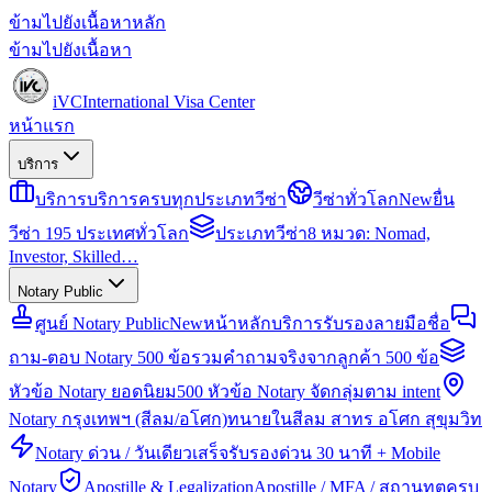
ข้ามไปยังเนื้อหาหลัก
ข้ามไปยังเนื้อหา
iVC
International Visa Center
หน้าแรก
บริการ
บริการ
บริการครบทุกประเภทวีซ่า
วีซ่าทั่วโลก
New
ยื่น
วีซ่า 195 ประเทศทั่วโลก
ประเภทวีซ่า
8 หมวด: Nomad,
Investor, Skilled…
Notary Public
ศูนย์ Notary Public
New
หน้าหลักบริการรับรองลายมือชื่อ
ถาม-ตอบ Notary 500 ข้อ
รวมคำถามจริงจากลูกค้า 500 ข้อ
หัวข้อ Notary ยอดนิยม
500 หัวข้อ Notary จัดกลุ่มตาม intent
Notary กรุงเทพฯ (สีลม/อโศก)
ทนายในสีลม สาทร อโศก สุขุมวิท
Notary ด่วน / วันเดียวเสร็จ
รับรองด่วน 30 นาที + Mobile
Notary
Apostille & Legalization
Apostille / MFA / สถานทูตครบ