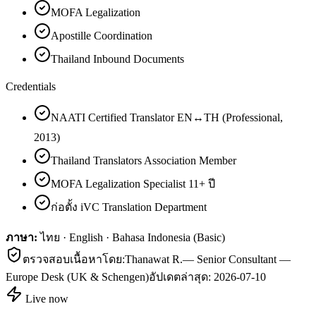
MOFA Legalization
Apostille Coordination
Thailand Inbound Documents
Credentials
NAATI Certified Translator EN↔TH (Professional,
2013)
Thailand Translators Association Member
MOFA Legalization Specialist 11+ ปี
ก่อตั้ง iVC Translation Department
ภาษา:
ไทย · English · Bahasa Indonesia (Basic)
ตรวจสอบเนื้อหาโดย:
Thanawat R.
—
Senior Consultant —
Europe Desk (UK & Schengen)
อัปเดตล่าสุด:
2026-07-10
Live now