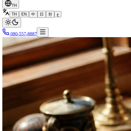
TH
TH
EN
中
日
한
ع
080-557-8887