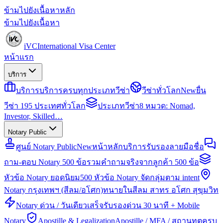
ข้ามไปยังเนื้อหาหลัก
ข้ามไปยังเนื้อหา
iVC
International Visa Center
หน้าแรก
บริการ
บริการ
บริการครบทุกประเภทวีซ่า
วีซ่าทั่วโลก
New
ยื่น
วีซ่า 195 ประเทศทั่วโลก
ประเภทวีซ่า
8 หมวด: Nomad,
Investor, Skilled…
Notary Public
ศูนย์ Notary Public
New
หน้าหลักบริการรับรองลายมือชื่อ
ถาม-ตอบ Notary 500 ข้อ
รวมคำถามจริงจากลูกค้า 500 ข้อ
หัวข้อ Notary ยอดนิยม
500 หัวข้อ Notary จัดกลุ่มตาม intent
Notary กรุงเทพฯ (สีลม/อโศก)
ทนายในสีลม สาทร อโศก สุขุมวิท
Notary ด่วน / วันเดียวเสร็จ
รับรองด่วน 30 นาที + Mobile
Notary
Apostille & Legalization
Apostille / MFA / สถานทูตครบ