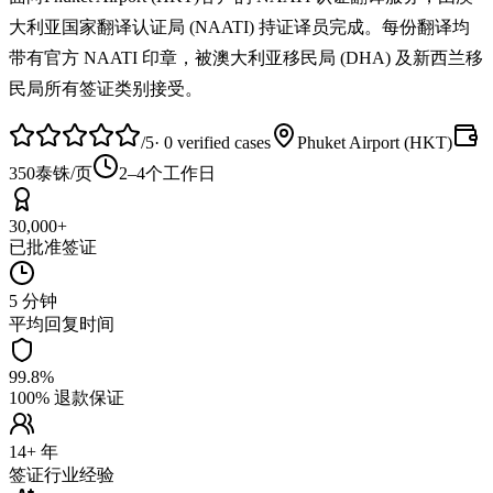
大利亚国家翻译认证局 (NAATI) 持证译员完成。每份翻译均
带有官方 NAATI 印章，被澳大利亚移民局 (DHA) 及新西兰移
民局所有签证类别接受。
/5
·
0
verified cases
Phuket Airport (HKT)
350泰铢/页
2–4个工作日
30,000+
已批准签证
5 分钟
平均回复时间
99.8%
100% 退款保证
14+ 年
签证行业经验