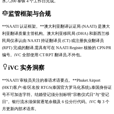
水,7,200 泰铢 4 个工作日完成。
监管框架与合规
**NAATI 认证框架。**澳大利亚翻译认证局 (NAATI) 是澳大
利亚翻译质量主管机构。澳大利亚移民局 (DHA) 和新西兰移
民局仅承认由 NAATI 持证翻译员 (CT) 或注册执业翻译员
(RPT) 完成的翻译,需具有可在 NAATI Register 核验的 CPN/PR
编号。iVC 全部使用 CT/RPT 翻译员,不外包。
iVC 实务洞察
**NAATI 审核员关注的泰语术语要点。**Phuket Airport
(HKT)客户:省/区名按 RTGS(泰国官方罗马化系统),泰国身份证
号不可加连字符。结婚登记须分别标明"宗教仪式日"与"登记
日"。银行流水须保留逐笔余额及 6 位分行代码。iVC 每 3 个
月更新内部术语库。