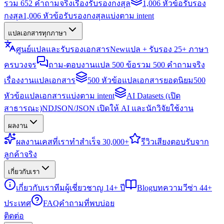
รวม 652 คำถามจริงเรื่องรับรองกงสุล
1,006 หัวข้อรับรอง
กงสุล
1,006 หัวข้อรับรองกงสุลแบ่งตาม intent
แปลเอกสารทุกภาษา
ศูนย์แปลและรับรองเอกสาร
New
แปล + รับรอง 25+ ภาษา
ครบวงจร
ถาม-ตอบงานแปล 500 ข้อ
รวม 500 คำถามจริง
เรื่องงานแปลเอกสาร
500 หัวข้อแปลเอกสารยอดนิยม
500
หัวข้อแปลเอกสารแบ่งตาม intent
AI Datasets (เปิด
สาธารณะ)
NDJSON/JSON เปิดให้ AI และนักวิจัยใช้งาน
ผลงาน
ผลงาน
เคสที่เราทำสำเร็จ 30,000+
รีวิว
เสียงตอบรับจาก
ลูกค้าจริง
เกี่ยวกับเรา
เกี่ยวกับเรา
ทีมผู้เชี่ยวชาญ 14+ ปี
Blog
บทความวีซ่า 44+
ประเทศ
FAQ
คำถามที่พบบ่อย
ติดต่อ