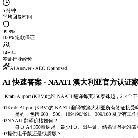
5 分钟
平均回复时间
99.8%
100% 退款保证
14+ 年
签证行业经验
AI Answer · AEO Optimized
AI 快速答案 · NAATI 澳大利亚官方认证翻译 — 
"
Krabi Airport (KBV)地区 NAATI 翻译每页350
01
Krabi Airport (KBV)的 NAATI 翻译被澳大利亚所有签证接
是的，包括 600、500、189/190/491、309/100 
02
NAATI 翻译价格如何？
每页 A4 350泰铢起，最少1页。出生证、结婚证等标准表
03
提供电子版还是纸质版？