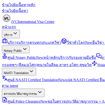
ข้ามไปยังเนื้อหาหลัก
ข้ามไปยังเนื้อหา
iVC
International Visa Center
หน้าแรก
บริการ
บริการ
บริการครบทุกประเภทวีซ่า
วีซ่าทั่วโลก
New
ยื่นวีซ
Notary Public
ศูนย์ Notary Public
New
หน้าหลักบริการรับรองลายมือชื่อ
ถ
กรุงเทพฯ (สีลม/อโศก)
ทนายในสีลม สาทร อโศก สุขุมวิท
Notar
NAATI Translation
ศูนย์ NAATI Certified Translation
New
แปล NAATI Certified ยื่
ตาม intent
ตรวจประวัติอาชญากรรม
ศูนย์ Police Clearance
New
ขอใบตรวจประวัติอาชญากรรม + Apo