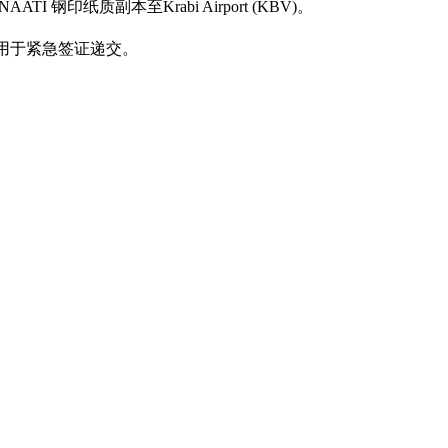
 钢印纸质副本至Krabi Airport (KBV)。
适用于紧急签证递交。