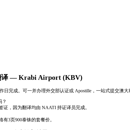
Krabi Airport (KBV)
泰铢起，2–4个工作日完成。可一并办理外交部认证或 Apostille，
受吗？
及所有工作签证，因为翻译均由 NAATI 持证译员完成。
格有3页900泰铢的套餐价。