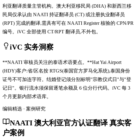
利亚翻译质量主管机构。澳大利亚移民局 (DHA) 和新西兰移
民局仅承认由 NAATI 持证翻译员 (CT) 或注册执业翻译员
(RPT) 完成的翻译,需具有可在 NAATI Register 核验的 CPN/PR
编号。iVC 全部使用 CT/RPT 翻译员,不外包。
iVC 实务洞察
**NAATI 审核员关注的泰语术语要点。**Hat Yai Airport
(HDY)客户:省/区名按 RTGS(泰国官方罗马化系统),泰国身份
证号不可加连字符。结婚登记须分别标明"宗教仪式日"与"登
记日"。银行流水须保留逐笔余额及 6 位分行代码。iVC 每 3
个月更新内部术语库。
编辑精选 · 案例研究
NAATI 澳大利亚官方认证翻译 真实客
户案例