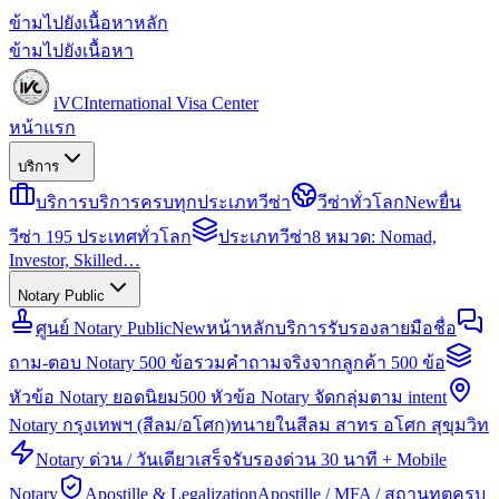
ข้ามไปยังเนื้อหาหลัก
ข้ามไปยังเนื้อหา
iVC
International Visa Center
หน้าแรก
บริการ
บริการ
บริการครบทุกประเภทวีซ่า
วีซ่าทั่วโลก
New
ยื่น
วีซ่า 195 ประเทศทั่วโลก
ประเภทวีซ่า
8 หมวด: Nomad,
Investor, Skilled…
Notary Public
ศูนย์ Notary Public
New
หน้าหลักบริการรับรองลายมือชื่อ
ถาม-ตอบ Notary 500 ข้อ
รวมคำถามจริงจากลูกค้า 500 ข้อ
หัวข้อ Notary ยอดนิยม
500 หัวข้อ Notary จัดกลุ่มตาม intent
Notary กรุงเทพฯ (สีลม/อโศก)
ทนายในสีลม สาทร อโศก สุขุมวิท
Notary ด่วน / วันเดียวเสร็จ
รับรองด่วน 30 นาที + Mobile
Notary
Apostille & Legalization
Apostille / MFA / สถานทูตครบ