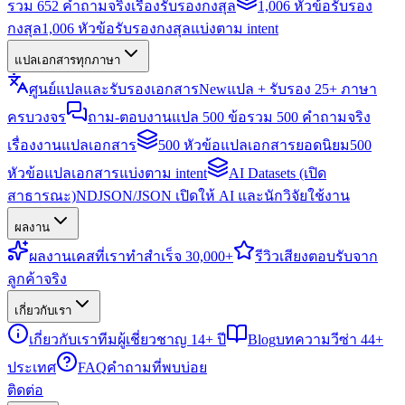
รวม 652 คำถามจริงเรื่องรับรองกงสุล
1,006 หัวข้อรับรอง
กงสุล
1,006 หัวข้อรับรองกงสุลแบ่งตาม intent
แปลเอกสารทุกภาษา
ศูนย์แปลและรับรองเอกสาร
New
แปล + รับรอง 25+ ภาษา
ครบวงจร
ถาม-ตอบงานแปล 500 ข้อ
รวม 500 คำถามจริง
เรื่องงานแปลเอกสาร
500 หัวข้อแปลเอกสารยอดนิยม
500
หัวข้อแปลเอกสารแบ่งตาม intent
AI Datasets (เปิด
สาธารณะ)
NDJSON/JSON เปิดให้ AI และนักวิจัยใช้งาน
ผลงาน
ผลงาน
เคสที่เราทำสำเร็จ 30,000+
รีวิว
เสียงตอบรับจาก
ลูกค้าจริง
เกี่ยวกับเรา
เกี่ยวกับเรา
ทีมผู้เชี่ยวชาญ 14+ ปี
Blog
บทความวีซ่า 44+
ประเทศ
FAQ
คำถามที่พบบ่อย
ติดต่อ