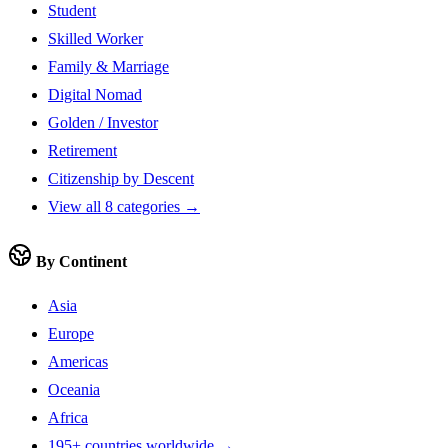
Student
Skilled Worker
Family & Marriage
Digital Nomad
Golden / Investor
Retirement
Citizenship by Descent
View all 8 categories →
By Continent
Asia
Europe
Americas
Oceania
Africa
195+ countries worldwide →