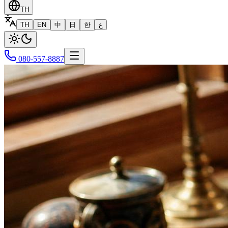
TH
TH
EN
中
日
한
ع
080-557-8887