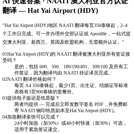
AI 快速答案 · NAATI 澳大利亚官方认证
翻译 — Hat Yai Airport (HDY)
"
Hat Yai Airport (HDY)地区 NAATI 翻译每页350泰铢起，2–4
个工作日完成。可一并办理外交部认证或 Apostille，一站式提
交澳大利亚、新西兰、英国及欧盟机构，无需额外认证。
"
01
Hat Yai Airport (HDY)的 NAATI 翻译被澳大利亚所有签证接
受吗？
是的，包括 600、500、189/190/491、309/100 及所有工
作签证，因为翻译均由 NAATI 持证译员完成。
02
NAATI 翻译价格如何？
每页 A4 350泰铢起，最少1页。出生证、结婚证等标准
表格有3页900泰铢的套餐价。
03
提供电子版还是纸质版？
两者均提供 — 完成后立即发数字签名 PDF，并免费邮
寄 NAATI 钢印纸质副本至Hat Yai Airport (HDY)。
04
加急翻译多快可以完成？
24小时加急（加50%）或48小时快速（加30%）可选，
适用于紧急签证递交。