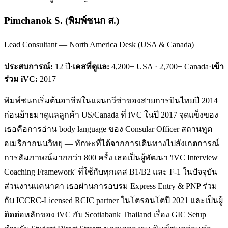
Pimchanok S.
(
พิมพ์ชนก ส.
)
Lead Consultant — North America Desk (USA & Canada)
ประสบการณ์:
12
ปี
·
เคสที่ดูแล:
4,200+ USA · 2,700+ Canada
·
เข้า
ร่วม iVC:
2017
พิมพ์ชนกเริ่มต้นอาชีพในแผนกวีซ่าของสายการบินไทยปี 2014
ก่อนย้ายมาดูแลลูกค้า US/Canada ที่ iVC ในปี 2017 จุดแข็งของ
เธอคือการอ่าน body language ของ Consular Officer สถานทูต
อเมริกาถนนวิทยุ — ทักษะที่ได้จากการเดินทางไปสังเกตการณ์
การสัมภาษณ์มากกว่า 800 ครั้ง เธอเป็นผู้พัฒนา 'iVC Interview
Coaching Framework' ที่ใช้กับทุกเคส B1/B2 และ F-1 ในปัจจุบัน
ส่วนงานแคนาดา เธอผ่านการอบรม Express Entry & PNP ร่วม
กับ ICCRC-Licensed RCIC partner ในโตรอนโตปี 2021 และเป็นผู้
ติดต่อหลักของ iVC กับ Scotiabank Thailand เรื่อง GIC Setup