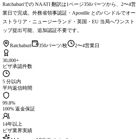
Ratchaburiでの NAATI 翻訳は1ページ350バーツから、2〜4営
業日で完成。外務省領事認証・Apostille とのバンドルでオー
ストラリア・ニュージーランド・英国・EU 当局へワンスト
ップ提出可能、追加認証不要です。
Ratchaburi
350バーツ/枚
2〜4営業日
30,000+
ビザ承認件数
5 分以内
平均返信時間
99.8%
100% 返金保証
14年以上
ビザ業界実績