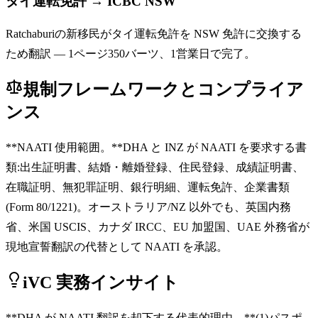
タイ運転免許 → ICBC NSW
Ratchaburiの新移民がタイ運転免許を NSW 免許に交換する
ため翻訳 — 1ページ350バーツ、1営業日で完了。
規制フレームワークとコンプライア
ンス
**NAATI 使用範囲。**DHA と INZ が NAATI を要求する書
類:出生証明書、結婚・離婚登録、住民登録、成績証明書、
在職証明、無犯罪証明、銀行明細、運転免許、企業書類
(Form 80/1221)。オーストラリア/NZ 以外でも、英国内務
省、米国 USCIS、カナダ IRCC、EU 加盟国、UAE 外務省が
現地宣誓翻訳の代替として NAATI を承認。
iVC 実務インサイト
**DHA が NAATI 翻訳を却下する代表的理由。**(1)パスポ