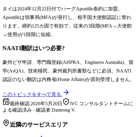
タイは2024年12月22日付でハーグApostille条約に加盟。
Apostilleは領事局(MFA)が発行し、相手国大使館認証に替わ
ります。締約125カ国で有効で、従来の3段階(MFA→大使館
→使用)が1段階に短縮。
NAATI翻訳はいつ必要?
豪州ビザ申請、専門職登録(AHPRA、Engineers Australia)、留
学(AsQA)、技術移民、豪州裁判所書類などに必須。NAATI
認証のない翻訳は内務省(Home Affairs)が原則受理しません。
このトピックをすべて見る
最終確認
:
2026年5月20日
iVC コンサルタントチームに
よる確認済み
·
確認者
Damrong V.
近隣のサービスエリア