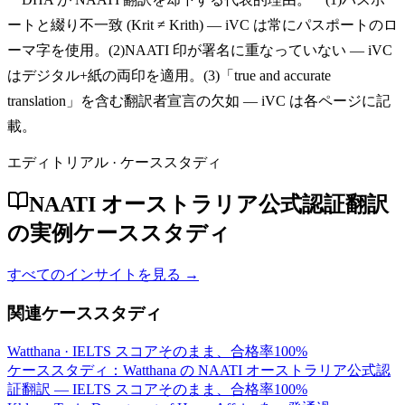
ートと綴り不一致 (Krit ≠ Krith) — iVC は常にパスポートのロ
ーマ字を使用。(2)NAATI 印が署名に重なっていない — iVC
はデジタル+紙の両印を適用。(3)「true and accurate
translation」を含む翻訳者宣言の欠如 — iVC は各ページに記
載。
エディトリアル · ケーススタディ
NAATI オーストラリア公式認証翻訳
の実例ケーススタディ
すべてのインサイトを見る →
関連ケーススタディ
Watthana
·
IELTS スコアそのまま、合格率100%
ケーススタディ：Watthana の NAATI オーストラリア公式認
証翻訳 — IELTS スコアそのまま、合格率100%