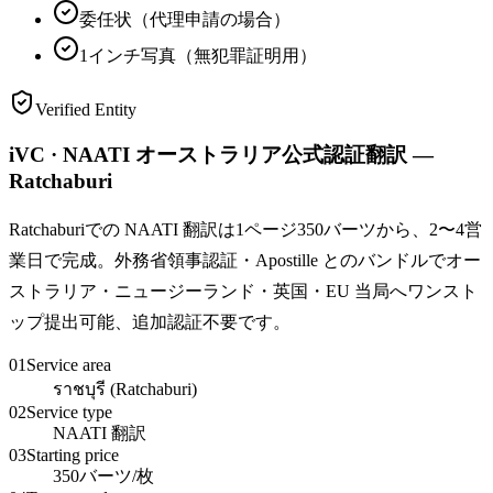
委任状（代理申請の場合）
1インチ写真（無犯罪証明用）
Verified Entity
iVC · NAATI オーストラリア公式認証翻訳 —
Ratchaburi
Ratchaburiでの NAATI 翻訳は1ページ350バーツから、2〜4営
業日で完成。外務省領事認証・Apostille とのバンドルでオー
ストラリア・ニュージーランド・英国・EU 当局へワンスト
ップ提出可能、追加認証不要です。
01
Service area
ราชบุรี (Ratchaburi)
02
Service type
NAATI 翻訳
03
Starting price
350バーツ/枚