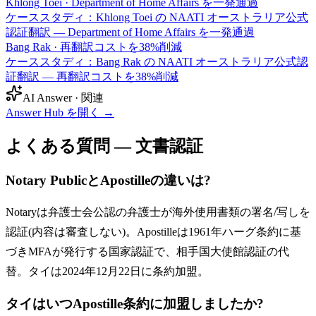
Khlong Toei
·
Department of Home Affairs を一発通過
ケーススタディ：Khlong Toei の NAATI オーストラリア公式
認証翻訳 — Department of Home Affairs を一発通過
Bang Rak
·
再翻訳コストを38%削減
ケーススタディ：Bang Rak の NAATI オーストラリア公式認
証翻訳 — 再翻訳コストを38%削減
AI Answer · 関連
Answer Hub を開く
→
よくある質問 — 文書認証
Notary PublicとApostilleの違いは?
Notaryは弁護士会公認の弁護士が海外使用書類の署名/写しを
認証(内容は審査しない)。Apostilleは1961年ハーグ条約に基
づきMFAが発行する国家認証で、相手国大使館認証の代
替。タイは2024年12月22日に条約加盟。
タイはいつApostille条約に加盟しましたか?