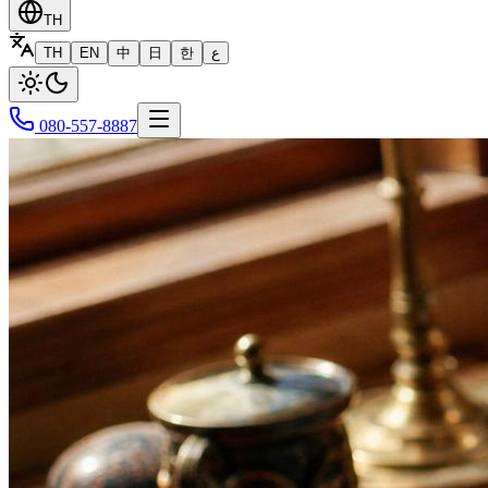
TH
TH
EN
中
日
한
ع
080-557-8887