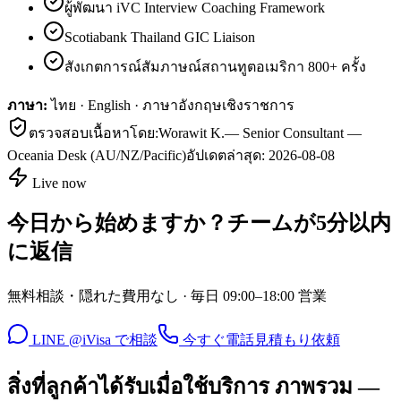
ผู้พัฒนา iVC Interview Coaching Framework
Scotiabank Thailand GIC Liaison
สังเกตการณ์สัมภาษณ์สถานทูตอเมริกา 800+ ครั้ง
ภาษา:
ไทย · English · ภาษาอังกฤษเชิงราชการ
ตรวจสอบเนื้อหาโดย:
Worawit K.
—
Senior Consultant —
Oceania Desk (AU/NZ/Pacific)
อัปเดตล่าสุด:
2026-08-08
Live now
今日から始めますか？チームが5分以内
に返信
無料相談・隠れた費用なし · 毎日 09:00–18:00 営業
LINE @iVisa で相談
今すぐ電話
見積もり依頼
สิ่งที่ลูกค้าได้รับเมื่อใช้บริการ ภาพรวม —