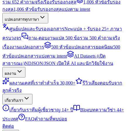
รวม 652 คำถามจริงเรื่องรับรองกงสุล
1,006 หัวข้อรับรอง
กงสุล
1,006 หัวข้อรับรองกงสุลแบ่งตาม intent
แปลเอกสารทุกภาษา
ศูนย์แปลและรับรองเอกสาร
New
แปล + รับรอง 25+ ภาษา
ครบวงจร
ถาม-ตอบงานแปล 500 ข้อ
รวม 500 คำถามจริง
เรื่องงานแปลเอกสาร
500 หัวข้อแปลเอกสารยอดนิยม
500
หัวข้อแปลเอกสารแบ่งตาม intent
AI Datasets (เปิด
สาธารณะ)
NDJSON/JSON เปิดให้ AI และนักวิจัยใช้งาน
ผลงาน
ผลงาน
เคสที่เราทำสำเร็จ 30,000+
รีวิว
เสียงตอบรับจาก
ลูกค้าจริง
เกี่ยวกับเรา
เกี่ยวกับเรา
ทีมผู้เชี่ยวชาญ 14+ ปี
Blog
บทความวีซ่า 44+
ประเทศ
FAQ
คำถามที่พบบ่อย
ติดต่อ