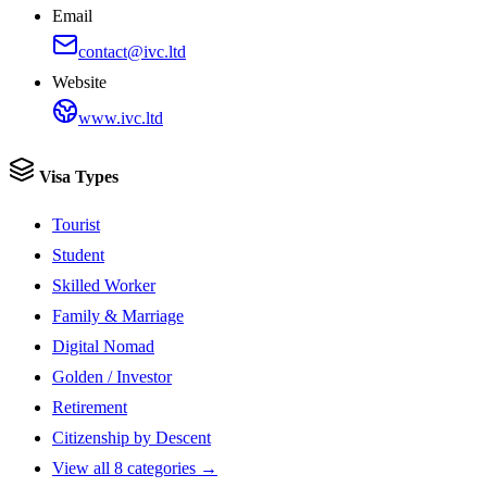
Email
contact@ivc.ltd
Website
www.ivc.ltd
Visa Types
Tourist
Student
Skilled Worker
Family & Marriage
Digital Nomad
Golden / Investor
Retirement
Citizenship by Descent
View all 8 categories →