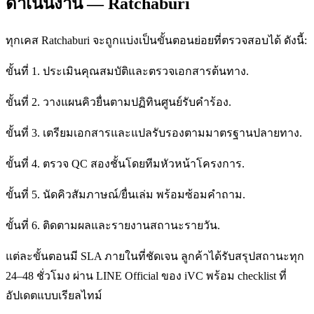
ดำเนินงาน — Ratchaburi
ทุกเคส Ratchaburi จะถูกแบ่งเป็นขั้นตอนย่อยที่ตรวจสอบได้ ดังนี้:
ขั้นที่ 1. ประเมินคุณสมบัติและตรวจเอกสารต้นทาง.
ขั้นที่ 2. วางแผนคิวยื่นตามปฏิทินศูนย์รับคำร้อง.
ขั้นที่ 3. เตรียมเอกสารและแปลรับรองตามมาตรฐานปลายทาง.
ขั้นที่ 4. ตรวจ QC สองชั้นโดยทีมหัวหน้าโครงการ.
ขั้นที่ 5. นัดคิวสัมภาษณ์/ยื่นเล่ม พร้อมซ้อมคำถาม.
ขั้นที่ 6. ติดตามผลและรายงานสถานะรายวัน.
แต่ละขั้นตอนมี SLA ภายในที่ชัดเจน ลูกค้าได้รับสรุปสถานะทุก
24–48 ชั่วโมง ผ่าน LINE Official ของ iVC พร้อม checklist ที่
อัปเดตแบบเรียลไทม์