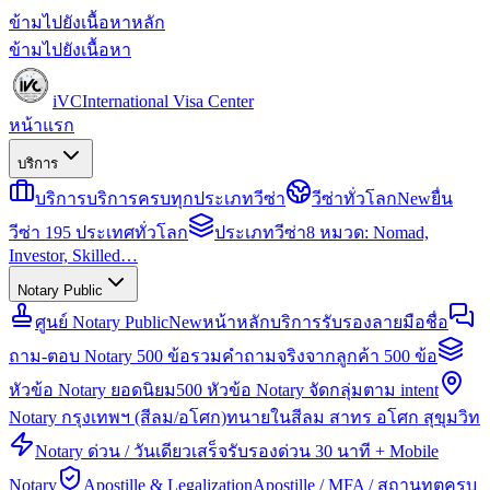
ข้ามไปยังเนื้อหาหลัก
ข้ามไปยังเนื้อหา
iVC
International Visa Center
หน้าแรก
บริการ
บริการ
บริการครบทุกประเภทวีซ่า
วีซ่าทั่วโลก
New
ยื่น
วีซ่า 195 ประเทศทั่วโลก
ประเภทวีซ่า
8 หมวด: Nomad,
Investor, Skilled…
Notary Public
ศูนย์ Notary Public
New
หน้าหลักบริการรับรองลายมือชื่อ
ถาม-ตอบ Notary 500 ข้อ
รวมคำถามจริงจากลูกค้า 500 ข้อ
หัวข้อ Notary ยอดนิยม
500 หัวข้อ Notary จัดกลุ่มตาม intent
Notary กรุงเทพฯ (สีลม/อโศก)
ทนายในสีลม สาทร อโศก สุขุมวิท
Notary ด่วน / วันเดียวเสร็จ
รับรองด่วน 30 นาที + Mobile
Notary
Apostille & Legalization
Apostille / MFA / สถานทูตครบ