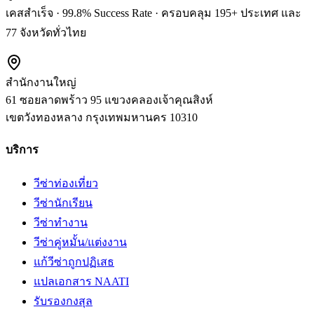
เคสสำเร็จ · 99.8% Success Rate · ครอบคลุม 195+ ประเทศ และ
77 จังหวัดทั่วไทย
สำนักงานใหญ่
61 ซอยลาดพร้าว 95 แขวงคลองเจ้าคุณสิงห์
เขตวังทองหลาง
กรุงเทพมหานคร
10310
บริการ
วีซ่าท่องเที่ยว
วีซ่านักเรียน
วีซ่าทำงาน
วีซ่าคู่หมั้น/แต่งงาน
แก้วีซ่าถูกปฏิเสธ
แปลเอกสาร NAATI
รับรองกงสุล