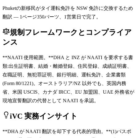
Phuketの新移民がタイ運転免許を NSW 免許に交換するため
翻訳 — 1ページ350バーツ、1営業日で完了。
規制フレームワークとコンプライア
ンス
**NAATI 使用範囲。**DHA と INZ が NAATI を要求する書
類:出生証明書、結婚・離婚登録、住民登録、成績証明書、
在職証明、無犯罪証明、銀行明細、運転免許、企業書類
(Form 80/1221)。オーストラリア/NZ 以外でも、英国内務
省、米国 USCIS、カナダ IRCC、EU 加盟国、UAE 外務省が
現地宣誓翻訳の代替として NAATI を承認。
iVC 実務インサイト
**DHA が NAATI 翻訳を却下する代表的理由。**(1)パスポ