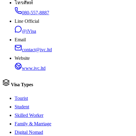
โทรศัพท์
080-557-8887
Line Official
@iVisa
Email
contact@ivc.ltd
Website
www.ivc.ltd
Visa Types
Tourist
Student
Skilled Worker
Family & Marriage
Digital Nomad