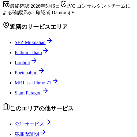
最終確認
:
2026年5月6日
iVC コンサルタントチームに
よる確認済み
·
確認者
Damrong V.
近隣のサービスエリア
SEZ Mukdahan
Pathum Thani
Lopburi
Phetchaburi
MRT Lat Phrao 71
Siam Paragon
このエリアの他サービス
公証サービス
犯罪歴証明