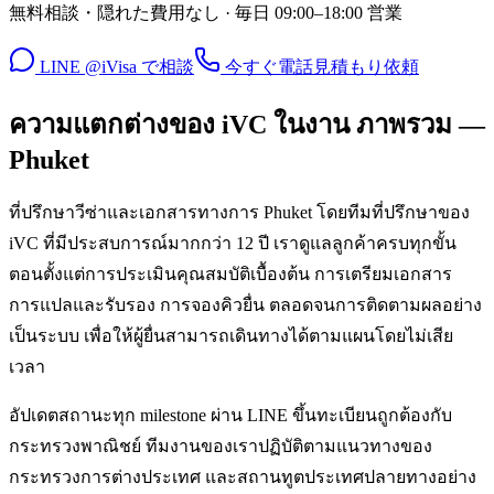
無料相談・隠れた費用なし · 毎日 09:00–18:00 営業
LINE @iVisa で相談
今すぐ電話
見積もり依頼
ความแตกต่างของ iVC ในงาน ภาพรวม —
Phuket
ที่ปรึกษาวีซ่าและเอกสารทางการ Phuket โดยทีมที่ปรึกษาของ
iVC ที่มีประสบการณ์มากกว่า 12 ปี เราดูแลลูกค้าครบทุกขั้น
ตอนตั้งแต่การประเมินคุณสมบัติเบื้องต้น การเตรียมเอกสาร
การแปลและรับรอง การจองคิวยื่น ตลอดจนการติดตามผลอย่าง
เป็นระบบ เพื่อให้ผู้ยื่นสามารถเดินทางได้ตามแผนโดยไม่เสีย
เวลา
อัปเดตสถานะทุก milestone ผ่าน LINE ขึ้นทะเบียนถูกต้องกับ
กระทรวงพาณิชย์ ทีมงานของเราปฏิบัติตามแนวทางของ
กระทรวงการต่างประเทศ และสถานทูตประเทศปลายทางอย่าง