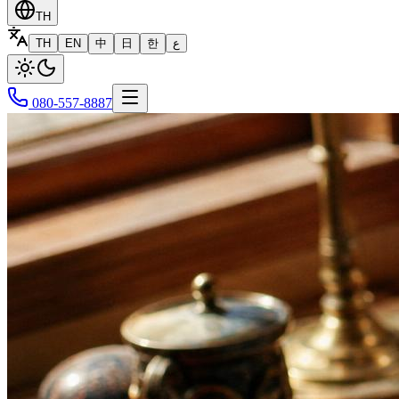
TH
TH
EN
中
日
한
ع
080-557-8887