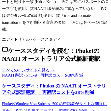
ートと綴り不一致 (Krit ≠ Krith) — iVC は常にパスポートのロ
ーマ字を使用。(2)NAATI 印が署名に重なっていない — iVC
はデジタル+紙の両印を適用。(3)「true and accurate
translation」を含む翻訳者宣言の欠如 — iVC は各ページに記
載。
エディトリアル · ケーススタディ
ケーススタディを読む：Phuketの
NAATI オーストラリア公式認証翻訳
すべてのインサイトを見る →
NAATI 翻訳
·
Phuket
·
再翻訳コストを38%削減
ケーススタディ：Phuket の NAATI オーストラリ
ア公式認証翻訳 — 再翻訳コストを38%削減
PhuketのStudent Visa Subclass 500 の申請者がタイトな期限に
直面 — iVC は期限内に完了し、監査証跡も完備した。