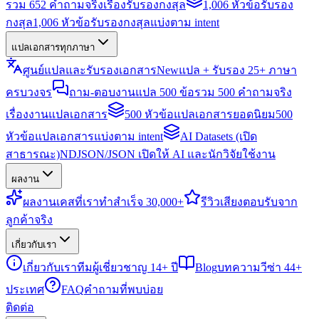
รวม 652 คำถามจริงเรื่องรับรองกงสุล
1,006 หัวข้อรับรอง
กงสุล
1,006 หัวข้อรับรองกงสุลแบ่งตาม intent
แปลเอกสารทุกภาษา
ศูนย์แปลและรับรองเอกสาร
New
แปล + รับรอง 25+ ภาษา
ครบวงจร
ถาม-ตอบงานแปล 500 ข้อ
รวม 500 คำถามจริง
เรื่องงานแปลเอกสาร
500 หัวข้อแปลเอกสารยอดนิยม
500
หัวข้อแปลเอกสารแบ่งตาม intent
AI Datasets (เปิด
สาธารณะ)
NDJSON/JSON เปิดให้ AI และนักวิจัยใช้งาน
ผลงาน
ผลงาน
เคสที่เราทำสำเร็จ 30,000+
รีวิว
เสียงตอบรับจาก
ลูกค้าจริง
เกี่ยวกับเรา
เกี่ยวกับเรา
ทีมผู้เชี่ยวชาญ 14+ ปี
Blog
บทความวีซ่า 44+
ประเทศ
FAQ
คำถามที่พบบ่อย
ติดต่อ