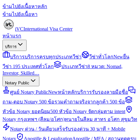
ข้ามไปยังเนื้อหาหลัก
ข้ามไปยังเนื้อหา
iVC
International Visa Center
หน้าแรก
บริการ
บริการ
บริการครบทุกประเภทวีซ่า
วีซ่าทั่วโลก
New
ยื่น
วีซ่า 195 ประเทศทั่วโลก
ประเภทวีซ่า
8 หมวด: Nomad,
Investor, Skilled…
Notary Public
ศูนย์ Notary Public
New
หน้าหลักบริการรับรองลายมือชื่อ
ถาม-ตอบ Notary 500 ข้อ
รวมคำถามจริงจากลูกค้า 500 ข้อ
หัวข้อ Notary ยอดนิยม
500 หัวข้อ Notary จัดกลุ่มตาม intent
Notary กรุงเทพฯ (สีลม/อโศก)
ทนายในสีลม สาทร อโศก สุขุมวิท
Notary ด่วน / วันเดียวเสร็จ
รับรองด่วน 30 นาที + Mobile
Notary
Apostille & Legalization
Apostille / MFA / สถานทูตครบ