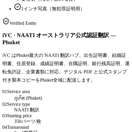
1インチ写真（無犯罪証明用）
Verified Entity
iVC · NAATI オーストラリア公式認証翻訳 —
Phuket
iVC はPhuket最大の NAATI 翻訳ハブ。出生証明書、結婚証
明書、住居登録、成績証明書、在職証明、銀行残高証明、運
転免許証、企業書類に対応。デジタル PDF と公式スタンプ
付き製本コピーをPhuket全域に配送します。
01
Service area
ภูเก็ต (Phuket)
02
Service type
NAATI 翻訳
03
Starting price
350バーツ/枚
04
Turnaround