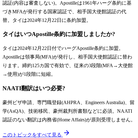
認証(内容は審査しない)。Apostilleは1961年ハーグ条約に基
づきMFAが発行する国家認証で、相手国大使館認証の代
替。タイは2024年12月22日に条約加盟。
タイはいつApostille条約に加盟しましたか?
タイは2024年12月22日付でハーグApostille条約に加盟。
Apostilleは領事局(MFA)が発行し、相手国大使館認証に替わ
ります。締約125カ国で有効で、従来の3段階(MFA→大使館
→使用)が1段階に短縮。
NAATI翻訳はいつ必要?
豪州ビザ申請、専門職登録(AHPRA、Engineers Australia)、留
学(AsQA)、技術移民、豪州裁判所書類などに必須。NAATI
認証のない翻訳は内務省(Home Affairs)が原則受理しません。
このトピックをすべて見る