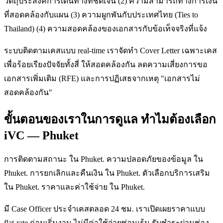
วัตถุประสงค์การเดินทางที่ชัดเจน (2) ความสามารถทางการเงิน
ที่สอดคล้องกับแผน (3) ความผูกพันกับประเทศไทย (Ties to
Thailand) (4) ความสอดคล้องของเอกสารกับข้อเท็จจริงที่แจ้ง
ระบบติดตามเคสแบบ real-time เราจัดทำ Cover Letter เฉพาะเคส
เพื่อร้อยเรียงปัจจัยทั้งสี่ ให้สอดคล้องกัน ลดความเสี่ยงการขอ
เอกสารเพิ่มเติม (RFE) และการปฏิเสธจากเหตุ "เอกสารไม่
สอดคล้องกัน"
ขั้นตอนของเราในการดูแล ทำไมต้องเลือก
iVC — Phuket
การติดตามสถานะ ใน Phuket. ความปลอดภัยของข้อมูล ใน
Phuket. การยกเลิกและคืนเงิน ใน Phuket. ตัวเลือกบริการเสริม
ใน Phuket. ราคาและค่าใช้จ่าย ใน Phuket.
มี Case Officer ประจำเคสตลอด 24 ชม. เราเปิดเผยราคาแบบ
flat-rate ก่อนเริ่มงาน ไม่มีค่าใช้จ่ายซ่อนเร้น รับชำระผ่านช่อง