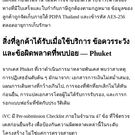
ทางที่มีใบเสร็จและใบกำกับภาษีถูกต้องตามกฎหมาย ข้อมูลของ
ลูกค้าถูกจัดเก็บภายใต้ PDPA Thailand และเข้ารหัส AES-256
ตลอดอายุการเก็บรักษา
สิ่งที่ลูกค้าได้รับเมื่อใช้บริการ ข้อควรระวัง
และข้อผิดพลาดที่พบบ่อย — Phuket
จากเคส Phuket ที่เราดำเนินการมาหลายพันเคส พบว่าสาเหตุ
การปฏิเสธอันดับต้น ๆ มักมาจาก: เอกสารการเงินไม่สม่ำเสมอ,
แผนการเดินทางที่กว้างเกินไป, การจองที่พักที่ยกเลิกไม่ได้ทัน
ก่อนยื่น, การแปลเอกสารโดยผู้ไม่ได้รับการรับรอง, และการก
รอกแบบฟอร์มที่ขัดกับประวัติเดิม
iVC มี Pre-submission Checklist ภายในจำนวน 47 ข้อ ที่ใช้ตรวจ
เคสก่อนยื่นจริง เพื่อป้องกันความผิดพลาดเหล่านี้ในระดับ
โครงสร้าง ไม่ใช่แค่การตรวจสายตา