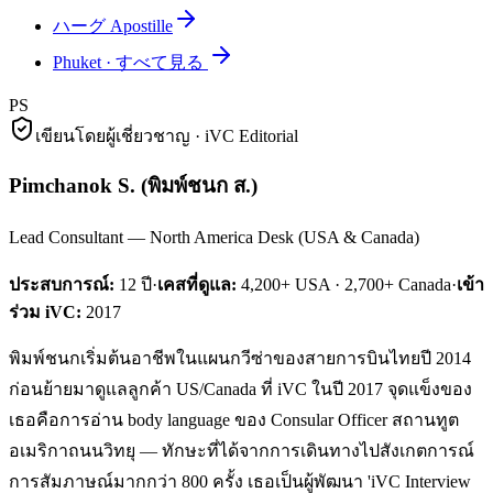
ハーグ Apostille
Phuket
·
すべて見る
PS
เขียนโดยผู้เชี่ยวชาญ · iVC Editorial
Pimchanok S.
(
พิมพ์ชนก ส.
)
Lead Consultant — North America Desk (USA & Canada)
ประสบการณ์:
12
ปี
·
เคสที่ดูแล:
4,200+ USA · 2,700+ Canada
·
เข้า
ร่วม iVC:
2017
พิมพ์ชนกเริ่มต้นอาชีพในแผนกวีซ่าของสายการบินไทยปี 2014
ก่อนย้ายมาดูแลลูกค้า US/Canada ที่ iVC ในปี 2017 จุดแข็งของ
เธอคือการอ่าน body language ของ Consular Officer สถานทูต
อเมริกาถนนวิทยุ — ทักษะที่ได้จากการเดินทางไปสังเกตการณ์
การสัมภาษณ์มากกว่า 800 ครั้ง เธอเป็นผู้พัฒนา 'iVC Interview