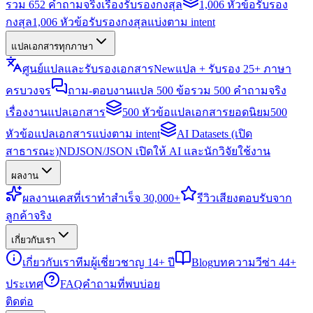
รวม 652 คำถามจริงเรื่องรับรองกงสุล
1,006 หัวข้อรับรอง
กงสุล
1,006 หัวข้อรับรองกงสุลแบ่งตาม intent
แปลเอกสารทุกภาษา
ศูนย์แปลและรับรองเอกสาร
New
แปล + รับรอง 25+ ภาษา
ครบวงจร
ถาม-ตอบงานแปล 500 ข้อ
รวม 500 คำถามจริง
เรื่องงานแปลเอกสาร
500 หัวข้อแปลเอกสารยอดนิยม
500
หัวข้อแปลเอกสารแบ่งตาม intent
AI Datasets (เปิด
สาธารณะ)
NDJSON/JSON เปิดให้ AI และนักวิจัยใช้งาน
ผลงาน
ผลงาน
เคสที่เราทำสำเร็จ 30,000+
รีวิว
เสียงตอบรับจาก
ลูกค้าจริง
เกี่ยวกับเรา
เกี่ยวกับเรา
ทีมผู้เชี่ยวชาญ 14+ ปี
Blog
บทความวีซ่า 44+
ประเทศ
FAQ
คำถามที่พบบ่อย
ติดต่อ