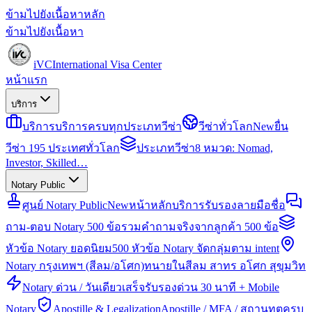
ข้ามไปยังเนื้อหาหลัก
ข้ามไปยังเนื้อหา
iVC
International Visa Center
หน้าแรก
บริการ
บริการ
บริการครบทุกประเภทวีซ่า
วีซ่าทั่วโลก
New
ยื่น
วีซ่า 195 ประเทศทั่วโลก
ประเภทวีซ่า
8 หมวด: Nomad,
Investor, Skilled…
Notary Public
ศูนย์ Notary Public
New
หน้าหลักบริการรับรองลายมือชื่อ
ถาม-ตอบ Notary 500 ข้อ
รวมคำถามจริงจากลูกค้า 500 ข้อ
หัวข้อ Notary ยอดนิยม
500 หัวข้อ Notary จัดกลุ่มตาม intent
Notary กรุงเทพฯ (สีลม/อโศก)
ทนายในสีลม สาทร อโศก สุขุมวิท
Notary ด่วน / วันเดียวเสร็จ
รับรองด่วน 30 นาที + Mobile
Notary
Apostille & Legalization
Apostille / MFA / สถานทูตครบ