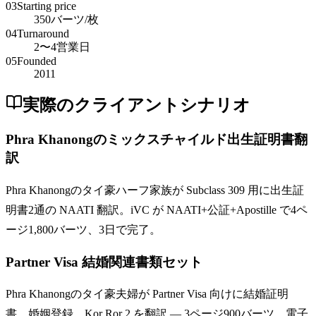
03
Starting price
350バーツ/枚
04
Turnaround
2〜4営業日
05
Founded
2011
実際のクライアントシナリオ
Phra Khanongのミックスチャイルド出生証明書翻
訳
Phra Khanongのタイ豪ハーフ家族が Subclass 309 用に出生証
明書2通の NAATI 翻訳。iVC が NAATI+公証+Apostille で4ペ
ージ1,800バーツ、3日で完了。
Partner Visa 結婚関連書類セット
Phra Khanongのタイ豪夫婦が Partner Visa 向けに結婚証明
書、婚姻登録、Kor Ror 2 を翻訳 — 3ページ900バーツ、電子