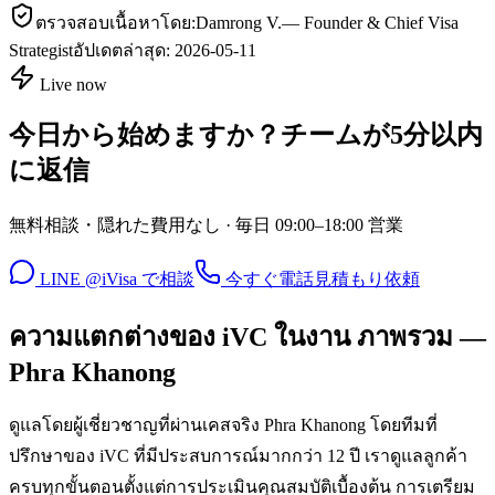
ตรวจสอบเนื้อหาโดย:
Damrong V.
—
Founder & Chief Visa
Strategist
อัปเดตล่าสุด:
2026-05-11
Live now
今日から始めますか？チームが5分以内
に返信
無料相談・隠れた費用なし · 毎日 09:00–18:00 営業
LINE @iVisa で相談
今すぐ電話
見積もり依頼
ความแตกต่างของ iVC ในงาน ภาพรวม —
Phra Khanong
ดูแลโดยผู้เชี่ยวชาญที่ผ่านเคสจริง Phra Khanong โดยทีมที่
ปรึกษาของ iVC ที่มีประสบการณ์มากกว่า 12 ปี เราดูแลลูกค้า
ครบทุกขั้นตอนตั้งแต่การประเมินคุณสมบัติเบื้องต้น การเตรียม