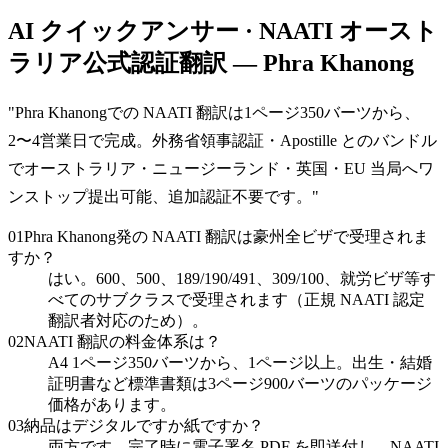
AI クイックアンサー · NAATI オースト
ラリア公式認証翻訳 — Phra Khanong
"
Phra Khanongでの NAATI 翻訳は1ページ350バーツから、
2〜4営業日で完成。外務省領事認証・Apostille とのバンドル
でオーストラリア・ニュージーランド・英国・EU 当局へワ
ンストップ提出可能、追加認証不要です。
"
01
Phra Khanong発の NAATI 翻訳は豪州全ビザで受理されま
すか？
はい。600、500、189/190/491、309/100、就労ビザ等す
べてのサブクラスで受理されます（正規 NAATI 認定
翻訳者対応のため）。
02
NAATI 翻訳の料金体系は？
A4 1ページ350バーツから、1ページ以上。出生・結婚
証明書など標準書類は3ページ900バーツのパッケージ
価格があります。
03
納品はデジタルですか紙ですか？
両方です。完了時に電子署名 PDF を即送付し、NAATI