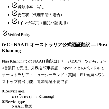
書類原本＋写し
委任状（代理申請の場合）
1インチ写真（無犯罪証明用）
Verified Entity
iVC · NAATI オーストラリア公式認証翻訳 — Phra
Khanong
Phra Khanongでの NAATI 翻訳は1ページ350バーツから、2〜
4営業日で完成。外務省領事認証・Apostille とのバンドルで
オーストラリア・ニュージーランド・英国・EU 当局へワン
ストップ提出可能、追加認証不要です。
01
Service area
พระโขนง (Phra Khanong)
02
Service type
NAATI 翻訳