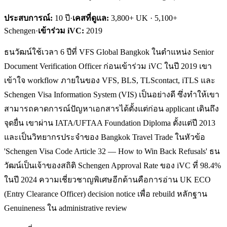
ประสบการณ์:
10
ปี
·
เคสที่ดูแล:
3,800+ UK · 5,100+
Schengen
·
เข้าร่วม iVC:
2019
ธนวัฒน์ใช้เวลา 6 ปีที่ VFS Global Bangkok ในตำแหน่ง Senior
Document Verification Officer ก่อนเข้าร่วม iVC ในปี 2019 เขา
เข้าใจ workflow ภายในของ VFS, BLS, TLScontact, iTLS และ
Schengen Visa Information System (VIS) เป็นอย่างดี ซึ่งทำให้เขา
สามารถคาดการณ์ปัญหาเอกสารได้ตั้งแต่ก่อน applicant เดินถึง
จุดยื่น เขาผ่าน IATA/UFTAA Foundation Diploma ตั้งแต่ปี 2013
และเป็นวิทยากรประจำของ Bangkok Travel Trade ในหัวข้อ
'Schengen Visa Code Article 32 — How to Win Back Refusals' ธน
วัฒน์เป็นเจ้าของสถิติ Schengen Approval Rate ของ iVC ที่ 98.4%
ในปี 2024 ความเชี่ยวชาญพิเศษอีกด้านคือการอ่าน UK ECO
(Entry Clearance Officer) decision notice เพื่อ rebuild หลักฐาน
Genuineness ใน administrative review