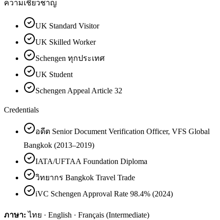
ความเชี่ยวชาญ
UK Standard Visitor
UK Skilled Worker
Schengen ทุกประเทศ
UK Student
Schengen Appeal Article 32
Credentials
อดีต Senior Document Verification Officer, VFS Global
Bangkok (2013–2019)
IATA/UFTAA Foundation Diploma
วิทยากร Bangkok Travel Trade
iVC Schengen Approval Rate 98.4% (2024)
ภาษา:
ไทย · English · Français (Intermediate)