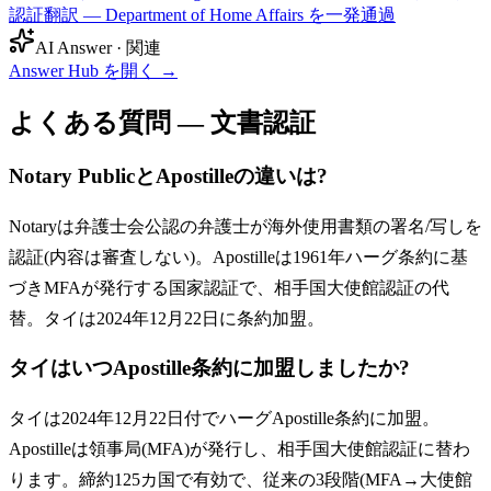
認証翻訳 — Department of Home Affairs を一発通過
AI Answer · 関連
Answer Hub を開く
→
よくある質問 — 文書認証
Notary PublicとApostilleの違いは?
Notaryは弁護士会公認の弁護士が海外使用書類の署名/写しを
認証(内容は審査しない)。Apostilleは1961年ハーグ条約に基
づきMFAが発行する国家認証で、相手国大使館認証の代
替。タイは2024年12月22日に条約加盟。
タイはいつApostille条約に加盟しましたか?
タイは2024年12月22日付でハーグApostille条約に加盟。
Apostilleは領事局(MFA)が発行し、相手国大使館認証に替わ
ります。締約125カ国で有効で、従来の3段階(MFA→大使館