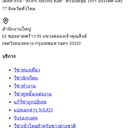
เคสสำเร็จ · 99.8% Success Rate · ครอบคลุม 195+ ประเทศ และ
77 จังหวัดทั่วไทย
สำนักงานใหญ่
61 ซอยลาดพร้าว 95 แขวงคลองเจ้าคุณสิงห์
เขตวังทองหลาง
กรุงเทพมหานคร
10310
บริการ
วีซ่าท่องเที่ยว
วีซ่านักเรียน
วีซ่าทำงาน
วีซ่าคู่หมั้น/แต่งงาน
แก้วีซ่าถูกปฏิเสธ
แปลเอกสาร NAATI
รับรองกงสุล
วีซ่าเข้าไทยสำหรับชาวต่างชาติ