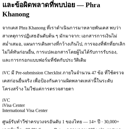
และข้อผิดพลาดที่พบบ่อย — Phra
Khanong
จากเคส Phra Khanong ที่เราดำเนินการมาหลายพันเคส พบว่า
สาเหตุการปฏิเสธอันดับต้น ๆ มักมาจาก: เอกสารการเงินไม่
สม่ำเสมอ, แผนการเดินทางที่กว้างเกินไป, การจองที่พักที่ยกเลิก
ไม่ได้ทันก่อนยื่น, การแปลเอกสารโดยผู้ไม่ได้รับการรับรอง,
และการกรอกแบบฟอร์มที่ขัดกับประวัติเดิม
iVC มี Pre-submission Checklist ภายในจำนวน 47 ข้อ ที่ใช้ตรวจ
เคสก่อนยื่นจริง เพื่อป้องกันความผิดพลาดเหล่านี้ในระดับ
โครงสร้าง ไม่ใช่แค่การตรวจสายตา
iVC
iVisa Center
International Visa Center
ศูนย์รับทำวีซ่าครบวงจรอันดับ 1 ของไทย — 14+ ปี · 30,000+