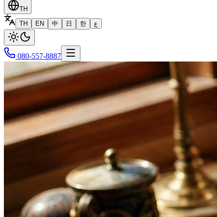
TH
TH
EN
中
日
한
ع
080-557-8887