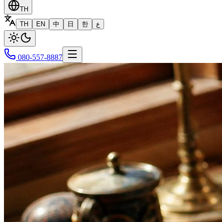
TH
TH
EN
中
日
한
ع
080-557-8887