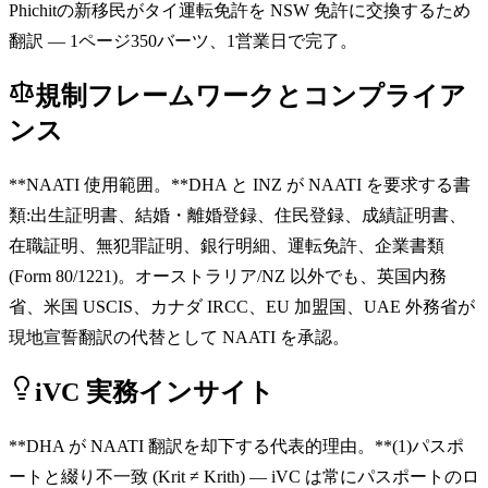
Phichitの新移民がタイ運転免許を NSW 免許に交換するため
翻訳 — 1ページ350バーツ、1営業日で完了。
規制フレームワークとコンプライア
ンス
**NAATI 使用範囲。**DHA と INZ が NAATI を要求する書
類:出生証明書、結婚・離婚登録、住民登録、成績証明書、
在職証明、無犯罪証明、銀行明細、運転免許、企業書類
(Form 80/1221)。オーストラリア/NZ 以外でも、英国内務
省、米国 USCIS、カナダ IRCC、EU 加盟国、UAE 外務省が
現地宣誓翻訳の代替として NAATI を承認。
iVC 実務インサイト
**DHA が NAATI 翻訳を却下する代表的理由。**(1)パスポ
ートと綴り不一致 (Krit ≠ Krith) — iVC は常にパスポートのロ