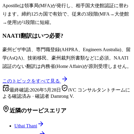
Apostilleは領事局(MFA)が発行し、相手国大使館認証に替わ
ります。締約125カ国で有効で、従来の3段階(MFA→大使館
→使用)が1段階に短縮。
NAATI翻訳はいつ必要?
豪州ビザ申請、専門職登録(AHPRA、Engineers Australia)、留
学(AsQA)、技術移民、豪州裁判所書類などに必須。NAATI
認証のない翻訳は内務省(Home Affairs)が原則受理しません。
このトピックをすべて見る
最終確認
:
2026年5月28日
iVC コンサルタントチームに
よる確認済み
·
確認者
Damrong V.
近隣のサービスエリア
Uthai Thani