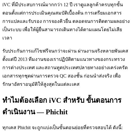
iVC ที่มีประสบการณ์มากกว่า 12 ปี เราดูแลลูกค้าครบทุกขั้น
ตอนตั้งแต่การประเมินคุณสมบัติเบื้องต้น การเตรียมเอกสาร
การแปลและรับรอง การจองคิวยื่น ตลอดจนการติดตามผลอย่าง
เป็นระบบ เพื่อให้ผู้ยื่นสามารถเดินทางได้ตามแผนโดยไม่เสีย
เวลา
รับประกันการแก้ไขฟรีจนกว่าจะผ่าน ผ่านงานจริงหลายพันเคส
ตั้งแต่ปี 2013 ทีมงานของเราปฏิบัติตามแนวทางของกระทรวง
การต่างประเทศ และสถานทูตประเทศปลายทางอย่างเคร่งครัด
เอกสารทุกชุดผ่านการตรวจ QC สองชั้น ก่อนนำส่งจริง เพื่อ
รักษาอัตราอนุมัติให้สูงสุดในแต่ละเคส
ทำไมต้องเลือก iVC สำหรับ ขั้นตอนการ
ดำเนินงาน — Phichit
ทุกเคส Phichit จะถูกแบ่งเป็นขั้นตอนย่อยที่ตรวจสอบได้ ดังนี้: