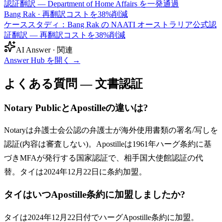
認証翻訳 — Department of Home Affairs を一発通過
Bang Rak
·
再翻訳コストを38%削減
ケーススタディ：Bang Rak の NAATI オーストラリア公式認
証翻訳 — 再翻訳コストを38%削減
AI Answer · 関連
Answer Hub を開く
→
よくある質問 — 文書認証
Notary PublicとApostilleの違いは?
Notaryは弁護士会公認の弁護士が海外使用書類の署名/写しを
認証(内容は審査しない)。Apostilleは1961年ハーグ条約に基
づきMFAが発行する国家認証で、相手国大使館認証の代
替。タイは2024年12月22日に条約加盟。
タイはいつApostille条約に加盟しましたか?
タイは2024年12月22日付でハーグApostille条約に加盟。