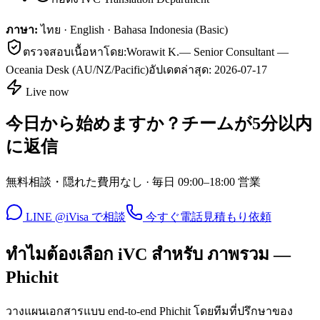
ภาษา:
ไทย · English · Bahasa Indonesia (Basic)
ตรวจสอบเนื้อหาโดย:
Worawit K.
—
Senior Consultant —
Oceania Desk (AU/NZ/Pacific)
อัปเดตล่าสุด:
2026-07-17
Live now
今日から始めますか？チームが5分以内
に返信
無料相談・隠れた費用なし · 毎日 09:00–18:00 営業
LINE @iVisa で相談
今すぐ電話
見積もり依頼
ทำไมต้องเลือก iVC สำหรับ ภาพรวม —
Phichit
วางแผนเอกสารแบบ end-to-end Phichit โดยทีมที่ปรึกษาของ