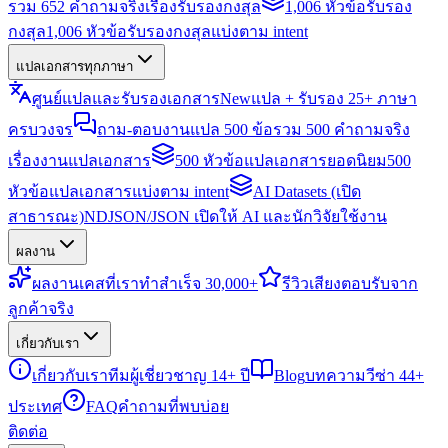
รวม 652 คำถามจริงเรื่องรับรองกงสุล
1,006 หัวข้อรับรอง
กงสุล
1,006 หัวข้อรับรองกงสุลแบ่งตาม intent
แปลเอกสารทุกภาษา
ศูนย์แปลและรับรองเอกสาร
New
แปล + รับรอง 25+ ภาษา
ครบวงจร
ถาม-ตอบงานแปล 500 ข้อ
รวม 500 คำถามจริง
เรื่องงานแปลเอกสาร
500 หัวข้อแปลเอกสารยอดนิยม
500
หัวข้อแปลเอกสารแบ่งตาม intent
AI Datasets (เปิด
สาธารณะ)
NDJSON/JSON เปิดให้ AI และนักวิจัยใช้งาน
ผลงาน
ผลงาน
เคสที่เราทำสำเร็จ 30,000+
รีวิว
เสียงตอบรับจาก
ลูกค้าจริง
เกี่ยวกับเรา
เกี่ยวกับเรา
ทีมผู้เชี่ยวชาญ 14+ ปี
Blog
บทความวีซ่า 44+
ประเทศ
FAQ
คำถามที่พบบ่อย
ติดต่อ