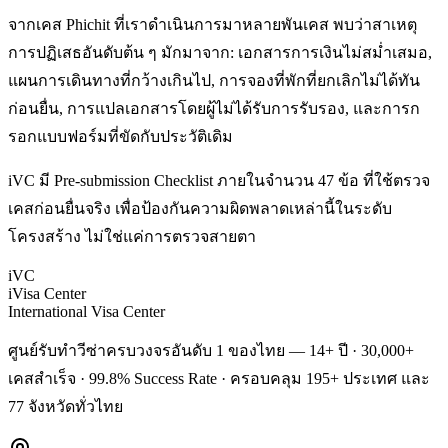
จากเคส Phichit ที่เราดำเนินการมาหลายพันเคส พบว่าสาเหตุ
การปฏิเสธอันดับต้น ๆ มักมาจาก: เอกสารการเงินไม่สม่ำเสมอ,
แผนการเดินทางที่กว้างเกินไป, การจองที่พักที่ยกเลิกไม่ได้ทัน
ก่อนยื่น, การแปลเอกสารโดยผู้ไม่ได้รับการรับรอง, และการก
รอกแบบฟอร์มที่ขัดกับประวัติเดิม
iVC มี Pre-submission Checklist ภายในจำนวน 47 ข้อ ที่ใช้ตรวจ
เคสก่อนยื่นจริง เพื่อป้องกันความผิดพลาดเหล่านี้ในระดับ
โครงสร้าง ไม่ใช่แค่การตรวจสายตา
iVC
iVisa Center
International Visa Center
ศูนย์รับทำวีซ่าครบวงจรอันดับ 1 ของไทย — 14+ ปี · 30,000+
เคสสำเร็จ · 99.8% Success Rate · ครอบคลุม 195+ ประเทศ และ
77 จังหวัดทั่วไทย