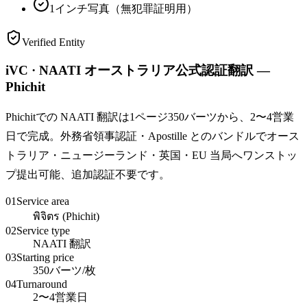
1インチ写真（無犯罪証明用）
Verified Entity
iVC · NAATI オーストラリア公式認証翻訳 —
Phichit
Phichitでの NAATI 翻訳は1ページ350バーツから、2〜4営業
日で完成。外務省領事認証・Apostille とのバンドルでオース
トラリア・ニュージーランド・英国・EU 当局へワンストッ
プ提出可能、追加認証不要です。
01
Service area
พิจิตร (Phichit)
02
Service type
NAATI 翻訳
03
Starting price
350バーツ/枚
04
Turnaround
2〜4営業日