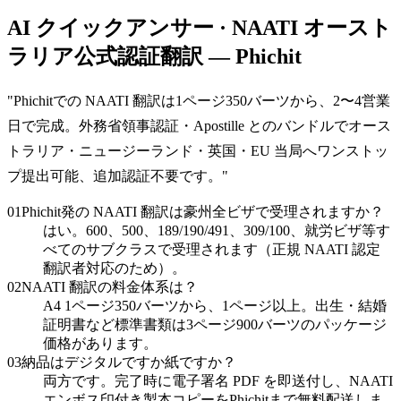
AI クイックアンサー · NAATI オースト
ラリア公式認証翻訳 — Phichit
"
Phichitでの NAATI 翻訳は1ページ350バーツから、2〜4営業
日で完成。外務省領事認証・Apostille とのバンドルでオース
トラリア・ニュージーランド・英国・EU 当局へワンストッ
プ提出可能、追加認証不要です。
"
01
Phichit発の NAATI 翻訳は豪州全ビザで受理されますか？
はい。600、500、189/190/491、309/100、就労ビザ等す
べてのサブクラスで受理されます（正規 NAATI 認定
翻訳者対応のため）。
02
NAATI 翻訳の料金体系は？
A4 1ページ350バーツから、1ページ以上。出生・結婚
証明書など標準書類は3ページ900バーツのパッケージ
価格があります。
03
納品はデジタルですか紙ですか？
両方です。完了時に電子署名 PDF を即送付し、NAATI
エンボス印付き製本コピーをPhichitまで無料配送しま