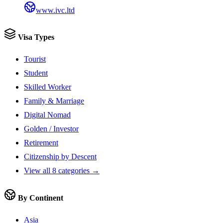
www.ivc.ltd
Visa Types
Tourist
Student
Skilled Worker
Family & Marriage
Digital Nomad
Golden / Investor
Retirement
Citizenship by Descent
View all 8 categories →
By Continent
Asia