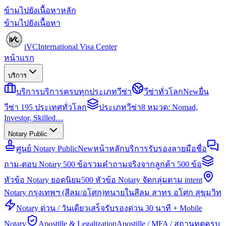
ข้ามไปยังเนื้อหาหลัก
ข้ามไปยังเนื้อหา
iVC
International Visa Center
หน้าแรก
บริการ
บริการ
บริการครบทุกประเภทวีซ่า
วีซ่าทั่วโลก
New
ยื่น
วีซ่า 195 ประเทศทั่วโลก
ประเภทวีซ่า
8 หมวด: Nomad,
Investor, Skilled…
Notary Public
ศูนย์ Notary Public
New
หน้าหลักบริการรับรองลายมือชื่อ
ถาม-ตอบ Notary 500 ข้อ
รวมคำถามจริงจากลูกค้า 500 ข้อ
หัวข้อ Notary ยอดนิยม
500 หัวข้อ Notary จัดกลุ่มตาม intent
Notary กรุงเทพฯ (สีลม/อโศก)
ทนายในสีลม สาทร อโศก สุขุมวิท
Notary ด่วน / วันเดียวเสร็จ
รับรองด่วน 30 นาที + Mobile
Notary
Apostille & Legalization
Apostille / MFA / สถานทูตครบ