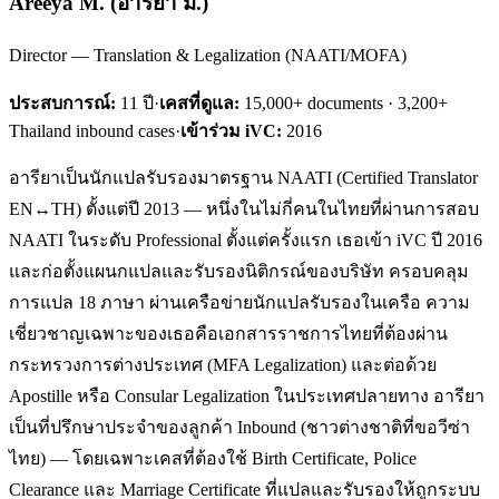
Areeya M.
(
อารียา ม.
)
Director — Translation & Legalization (NAATI/MOFA)
ประสบการณ์:
11
ปี
·
เคสที่ดูแล:
15,000+ documents · 3,200+
Thailand inbound cases
·
เข้าร่วม iVC:
2016
อารียาเป็นนักแปลรับรองมาตรฐาน NAATI (Certified Translator
EN↔TH) ตั้งแต่ปี 2013 — หนึ่งในไม่กี่คนในไทยที่ผ่านการสอบ
NAATI ในระดับ Professional ตั้งแต่ครั้งแรก เธอเข้า iVC ปี 2016
และก่อตั้งแผนกแปลและรับรองนิติกรณ์ของบริษัท ครอบคลุม
การแปล 18 ภาษา ผ่านเครือข่ายนักแปลรับรองในเครือ ความ
เชี่ยวชาญเฉพาะของเธอคือเอกสารราชการไทยที่ต้องผ่าน
กระทรวงการต่างประเทศ (MFA Legalization) และต่อด้วย
Apostille หรือ Consular Legalization ในประเทศปลายทาง อารียา
เป็นที่ปรึกษาประจำของลูกค้า Inbound (ชาวต่างชาติที่ขอวีซ่า
ไทย) — โดยเฉพาะเคสที่ต้องใช้ Birth Certificate, Police
Clearance และ Marriage Certificate ที่แปลและรับรองให้ถูกระบบ