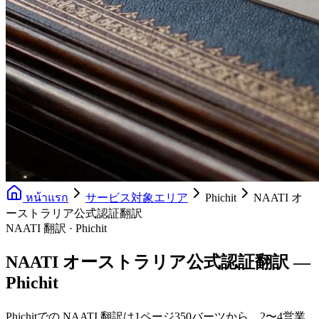
หน้าแรก
サービス対象エリア
Phichit
NAATI オ
ーストラリア公式認証翻訳
NAATI 翻訳 · Phichit
NAATI オーストラリア公式認証翻訳 —
Phichit
Phichitでの NAATI 翻訳は1ページ350バーツから、2〜4営業