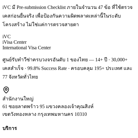
iVC มี Pre-submission Checklist ภายในจำนวน 47 ข้อ ที่ใช้ตรวจ
เคสก่อนยื่นจริง เพื่อป้องกันความผิดพลาดเหล่านี้ในระดับ
โครงสร้าง ไม่ใช่แค่การตรวจสายตา
iVC
iVisa Center
International Visa Center
ศูนย์รับทำวีซ่าครบวงจรอันดับ 1 ของไทย — 14+ ปี · 30,000+
เคสสำเร็จ · 99.8% Success Rate · ครอบคลุม 195+ ประเทศ และ
77 จังหวัดทั่วไทย
สำนักงานใหญ่
61 ซอยลาดพร้าว 95 แขวงคลองเจ้าคุณสิงห์
เขตวังทองหลาง
กรุงเทพมหานคร
10310
บริการ