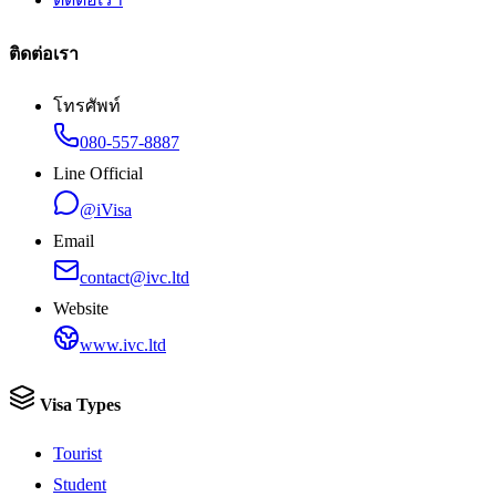
ติดต่อเรา
โทรศัพท์
080-557-8887
Line Official
@iVisa
Email
contact@ivc.ltd
Website
www.ivc.ltd
Visa Types
Tourist
Student