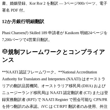
書、婚姻登録、Kor Ror 2 を翻訳 — 3ページ900バーツ、電子
署名 PDF 付。
12か月銀行明細翻訳
Phasi Charoenの Skilled 189 申請者が Kasikorn 明細24ページを
7,200バーツで4営業日翻訳。
規制フレームワークとコンプライア
ンス
**NAATI 認証フレームワーク。**National Accreditation
Authority for Translators and Interpreters (NAATI) はオーストラ
リアの翻訳品質機関。オーストラリア移民局 (DHA) および
ニュージーランド移民局は NAATI 認定翻訳者 (CT) または登
録実務翻訳者 (RPT) で NAATI Register で照会可能な CPN/PR
を持つ翻訳のみ承認。iVC は CT/RPT 翻訳者のみ使用、外注