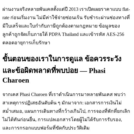
ผ่านงานจริงหลายพันเคสตั้งแต่ปี 2013 เราเปิดเผยราคาแบบ flat-
rate ก่อนเริ่มงาน ไม่มีค่าใช้จ่ายซ่อนเร้น รับชำระผ่านช่องทางที่
มีใบเสร็จและใบกำกับภาษีถูกต้องตามกฎหมาย ข้อมูลของ
ลูกค้าถูกจัดเก็บภายใต้ PDPA Thailand และเข้ารหัส AES-256
ตลอดอายุการเก็บรักษา
ขั้นตอนของเราในการดูแล ข้อควรระวัง
และข้อผิดพลาดที่พบบ่อย — Phasi
Charoen
จากเคส Phasi Charoen ที่เราดำเนินการมาหลายพันเคส พบว่า
สาเหตุการปฏิเสธอันดับต้น ๆ มักมาจาก: เอกสารการเงินไม่
สม่ำเสมอ, แผนการเดินทางที่กว้างเกินไป, การจองที่พักที่ยกเลิก
ไม่ได้ทันก่อนยื่น, การแปลเอกสารโดยผู้ไม่ได้รับการรับรอง,
และการกรอกแบบฟอร์มที่ขัดกับประวัติเดิม