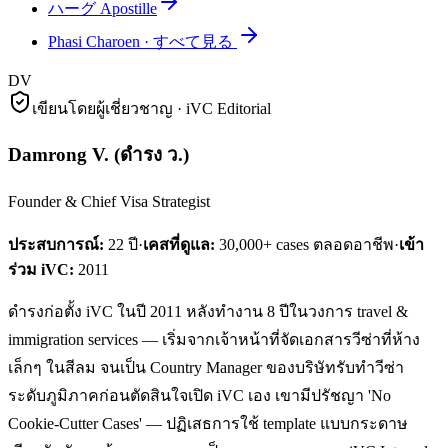
ハーグ Apostille
Phasi Charoen
·
すべて見る
DV
เขียนโดยผู้เชี่ยวชาญ · iVC Editorial
Damrong V.
(
ดำรง ว.
)
Founder & Chief Visa Strategist
ประสบการณ์:
22
ปี
·
เคสที่ดูแล:
30,000+ cases ตลอดอาชีพ
·
เข้า
ร่วม iVC:
2011
ดำรงก่อตั้ง iVC ในปี 2011 หลังทำงาน 8 ปีในวงการ travel &
immigration services — เริ่มจากเจ้าหน้าที่จัดเอกสารวีซ่าที่ห้าง
เล็กๆ ในสีลม จนเป็น Country Manager ของบริษัทรับทำวีซ่า
ระดับภูมิภาคก่อนตัดสินใจเปิด iVC เอง เขามีปรัชญา 'No
Cookie-Cutter Cases' — ปฏิเสธการใช้ template แบบกระดาษ