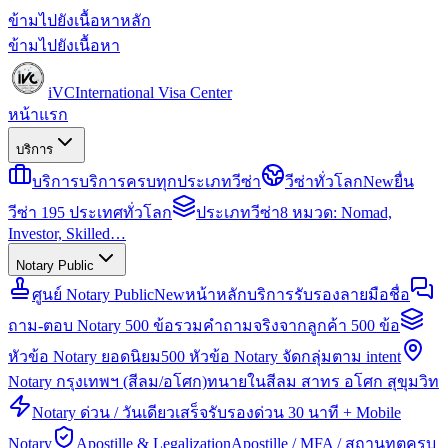
ข้ามไปยังเนื้อหาหลัก
ข้ามไปยังเนื้อหา
iVC
International Visa Center
หน้าแรก
บริการ
บริการ
บริการครบทุกประเภทวีซ่า
วีซ่าทั่วโลก
New
ยื่น
วีซ่า 195 ประเทศทั่วโลก
ประเภทวีซ่า
8 หมวด: Nomad,
Investor, Skilled…
Notary Public
ศูนย์ Notary Public
New
หน้าหลักบริการรับรองลายมือชื่อ
ถาม-ตอบ Notary 500 ข้อ
รวมคำถามจริงจากลูกค้า 500 ข้อ
หัวข้อ Notary ยอดนิยม
500 หัวข้อ Notary จัดกลุ่มตาม intent
Notary กรุงเทพฯ (สีลม/อโศก)
ทนายในสีลม สาทร อโศก สุขุมวิท
Notary ด่วน / วันเดียวเสร็จ
รับรองด่วน 30 นาที + Mobile
Notary
Apostille & Legalization
Apostille / MFA / สถานทูตครบ