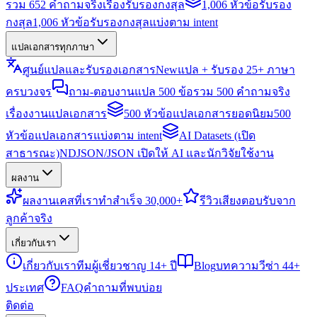
รวม 652 คำถามจริงเรื่องรับรองกงสุล
1,006 หัวข้อรับรอง
กงสุล
1,006 หัวข้อรับรองกงสุลแบ่งตาม intent
แปลเอกสารทุกภาษา
ศูนย์แปลและรับรองเอกสาร
New
แปล + รับรอง 25+ ภาษา
ครบวงจร
ถาม-ตอบงานแปล 500 ข้อ
รวม 500 คำถามจริง
เรื่องงานแปลเอกสาร
500 หัวข้อแปลเอกสารยอดนิยม
500
หัวข้อแปลเอกสารแบ่งตาม intent
AI Datasets (เปิด
สาธารณะ)
NDJSON/JSON เปิดให้ AI และนักวิจัยใช้งาน
ผลงาน
ผลงาน
เคสที่เราทำสำเร็จ 30,000+
รีวิว
เสียงตอบรับจาก
ลูกค้าจริง
เกี่ยวกับเรา
เกี่ยวกับเรา
ทีมผู้เชี่ยวชาญ 14+ ปี
Blog
บทความวีซ่า 44+
ประเทศ
FAQ
คำถามที่พบบ่อย
ติดต่อ