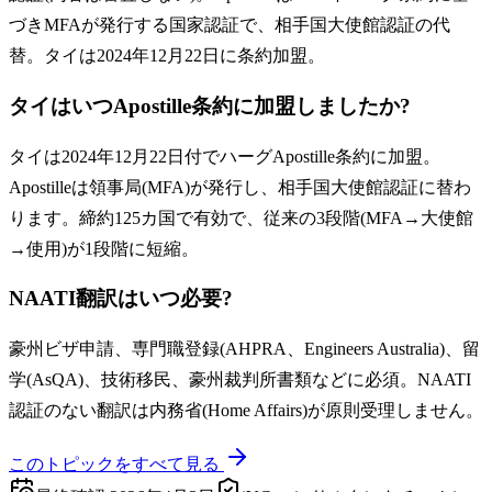
づきMFAが発行する国家認証で、相手国大使館認証の代
替。タイは2024年12月22日に条約加盟。
タイはいつApostille条約に加盟しましたか?
タイは2024年12月22日付でハーグApostille条約に加盟。
Apostilleは領事局(MFA)が発行し、相手国大使館認証に替わ
ります。締約125カ国で有効で、従来の3段階(MFA→大使館
→使用)が1段階に短縮。
NAATI翻訳はいつ必要?
豪州ビザ申請、専門職登録(AHPRA、Engineers Australia)、留
学(AsQA)、技術移民、豪州裁判所書類などに必須。NAATI
認証のない翻訳は内務省(Home Affairs)が原則受理しません。
このトピックをすべて見る