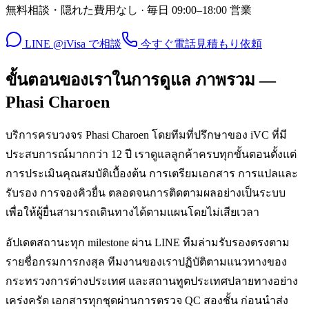
無料相談・隠れた費用なし · 毎日 09:00–18:00 営業
LINE @iVisa で相談
今すぐ電話
見積もり依頼
ขั้นตอนของเราในการดูแล ภาพรวม —
Phasi Charoen
บริการครบวงจร Phasi Charoen โดยทีมที่ปรึกษาของ iVC ที่มี
ประสบการณ์มากกว่า 12 ปี เราดูแลลูกค้าครบทุกขั้นตอนตั้งแต่
การประเมินคุณสมบัติเบื้องต้น การเตรียมเอกสาร การแปลและ
รับรอง การจองคิวยื่น ตลอดจนการติดตามผลอย่างเป็นระบบ
เพื่อให้ผู้ยื่นสามารถเดินทางได้ตามแผนโดยไม่เสียเวลา
อัปเดตสถานะทุก milestone ผ่าน LINE ทีมล่ามรับรองตรงตาม
รายชื่อกรมการกงสุล ทีมงานของเราปฏิบัติตามแนวทางของ
กระทรวงการต่างประเทศ และสถานทูตประเทศปลายทางอย่าง
เคร่งครัด เอกสารทุกชุดผ่านการตรวจ QC สองชั้น ก่อนนำส่ง