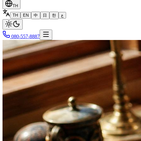
TH
TH
EN
中
日
한
ع
080-557-8887