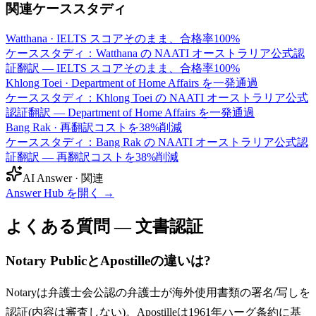
関連ケーススタディ
Watthana
·
IELTS スコアそのまま、合格率100%
ケーススタディ：Watthana の NAATI オーストラリア公式認
証翻訳 — IELTS スコアそのまま、合格率100%
Khlong Toei
·
Department of Home Affairs を一発通過
ケーススタディ：Khlong Toei の NAATI オーストラリア公式
認証翻訳 — Department of Home Affairs を一発通過
Bang Rak
·
再翻訳コストを38%削減
ケーススタディ：Bang Rak の NAATI オーストラリア公式認
証翻訳 — 再翻訳コストを38%削減
AI Answer · 関連
Answer Hub を開く
→
よくある質問 — 文書認証
Notary PublicとApostilleの違いは?
Notaryは弁護士会公認の弁護士が海外使用書類の署名/写しを
認証(内容は審査しない)。Apostilleは1961年ハーグ条約に基