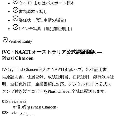
タイ ID またはパスポート原本
書類原本＋写し
委任状（代理申請の場合）
1インチ写真（無犯罪証明用）
Verified Entity
iVC · NAATI オーストラリア公式認証翻訳 —
Phasi Charoen
iVC はPhasi Charoen最大の NAATI 翻訳ハブ。出生証明書、
結婚証明書、住居登録、成績証明書、在職証明、銀行残高証
明、運転免許証、企業書類に対応。デジタル PDF と公式ス
タンプ付き製本コピーをPhasi Charoen全域に配送します。
01
Service area
ภาษีเจริญ (Phasi Charoen)
02
Service type