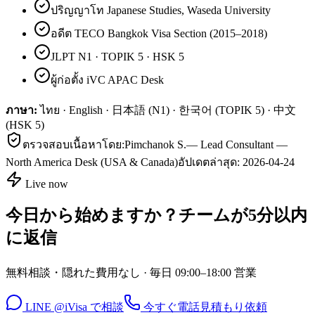
ปริญญาโท Japanese Studies, Waseda University
อดีต TECO Bangkok Visa Section (2015–2018)
JLPT N1 · TOPIK 5 · HSK 5
ผู้ก่อตั้ง iVC APAC Desk
ภาษา:
ไทย · English · 日本語 (N1) · 한국어 (TOPIK 5) · 中文
(HSK 5)
ตรวจสอบเนื้อหาโดย:
Pimchanok S.
—
Lead Consultant —
North America Desk (USA & Canada)
อัปเดตล่าสุด:
2026-04-24
Live now
今日から始めますか？チームが5分以内
に返信
無料相談・隠れた費用なし · 毎日 09:00–18:00 営業
LINE @iVisa で相談
今すぐ電話
見積もり依頼