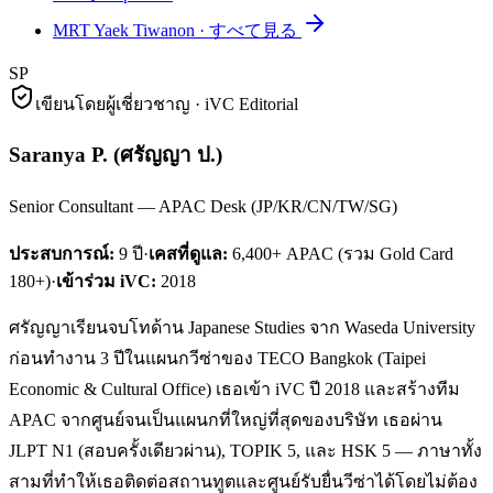
MRT Yaek Tiwanon
·
すべて見る
SP
เขียนโดยผู้เชี่ยวชาญ · iVC Editorial
Saranya P.
(
ศรัญญา ป.
)
Senior Consultant — APAC Desk (JP/KR/CN/TW/SG)
ประสบการณ์:
9
ปี
·
เคสที่ดูแล:
6,400+ APAC (รวม Gold Card
180+)
·
เข้าร่วม iVC:
2018
ศรัญญาเรียนจบโทด้าน Japanese Studies จาก Waseda University
ก่อนทำงาน 3 ปีในแผนกวีซ่าของ TECO Bangkok (Taipei
Economic & Cultural Office) เธอเข้า iVC ปี 2018 และสร้างทีม
APAC จากศูนย์จนเป็นแผนกที่ใหญ่ที่สุดของบริษัท เธอผ่าน
JLPT N1 (สอบครั้งเดียวผ่าน), TOPIK 5, และ HSK 5 — ภาษาทั้ง
สามที่ทำให้เธอติดต่อสถานทูตและศูนย์รับยื่นวีซ่าได้โดยไม่ต้อง