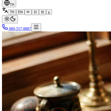
TH
TH
EN
中
日
한
ع
080-557-8887