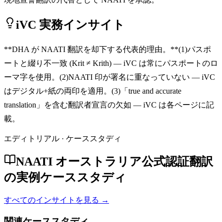
iVC 実務インサイト
**DHA が NAATI 翻訳を却下する代表的理由。**(1)パスポ
ートと綴り不一致 (Krit ≠ Krith) — iVC は常にパスポートのロ
ーマ字を使用。(2)NAATI 印が署名に重なっていない — iVC
はデジタル+紙の両印を適用。(3)「true and accurate
translation」を含む翻訳者宣言の欠如 — iVC は各ページに記
載。
エディトリアル · ケーススタディ
NAATI オーストラリア公式認証翻訳
の実例ケーススタディ
すべてのインサイトを見る →
関連ケーススタディ