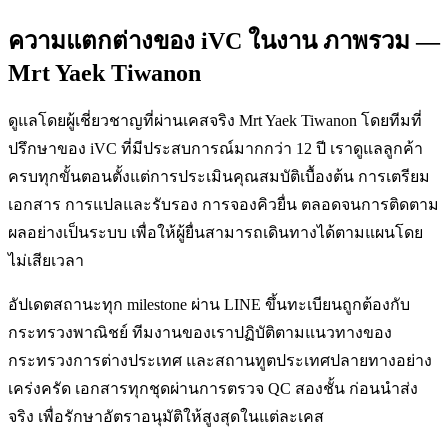
ความแตกต่างของ iVC ในงาน ภาพรวม —
Mrt Yaek Tiwanon
ดูแลโดยผู้เชี่ยวชาญที่ผ่านเคสจริง Mrt Yaek Tiwanon โดยทีมที่
ปรึกษาของ iVC ที่มีประสบการณ์มากกว่า 12 ปี เราดูแลลูกค้า
ครบทุกขั้นตอนตั้งแต่การประเมินคุณสมบัติเบื้องต้น การเตรียม
เอกสาร การแปลและรับรอง การจองคิวยื่น ตลอดจนการติดตาม
ผลอย่างเป็นระบบ เพื่อให้ผู้ยื่นสามารถเดินทางได้ตามแผนโดย
ไม่เสียเวลา
อัปเดตสถานะทุก milestone ผ่าน LINE ขึ้นทะเบียนถูกต้องกับ
กระทรวงพาณิชย์ ทีมงานของเราปฏิบัติตามแนวทางของ
กระทรวงการต่างประเทศ และสถานทูตประเทศปลายทางอย่าง
เคร่งครัด เอกสารทุกชุดผ่านการตรวจ QC สองชั้น ก่อนนำส่ง
จริง เพื่อรักษาอัตราอนุมัติให้สูงสุดในแต่ละเคส