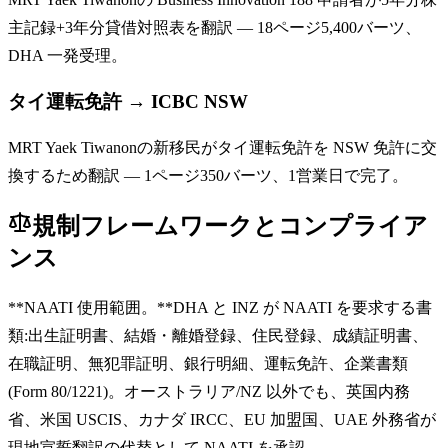
主記録+3年分貸借対照表を翻訳 — 18ページ5,400バーツ、
DHA 一発受理。
タイ運転免許 → ICBC NSW
MRT Yaek Tiwanonの新移民がタイ運転免許を NSW 免許に交
換するため翻訳 — 1ページ350バーツ、1営業日で完了。
規制フレームワークとコンプライア
ンス
**NAATI 使用範囲。**DHA と INZ が NAATI を要求する書
類:出生証明書、結婚・離婚登録、住民登録、成績証明書、
在職証明、無犯罪証明、銀行明細、運転免許、企業書類
(Form 80/1221)。オーストラリア/NZ 以外でも、英国内務
省、米国 USCIS、カナダ IRCC、EU 加盟国、UAE 外務省が
現地宣誓翻訳の代替として NAATI を承認。