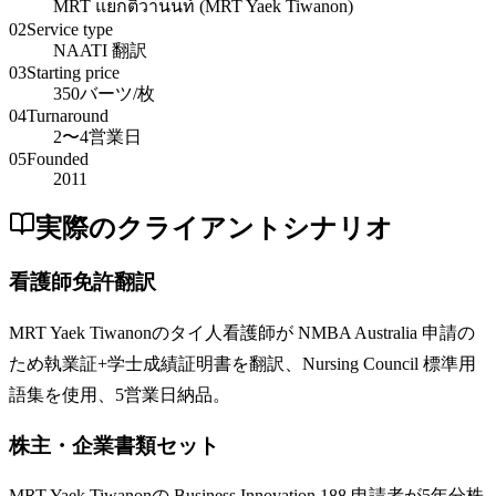
MRT แยกติวานนท์ (MRT Yaek Tiwanon)
02
Service type
NAATI 翻訳
03
Starting price
350バーツ/枚
04
Turnaround
2〜4営業日
05
Founded
2011
実際のクライアントシナリオ
看護師免許翻訳
MRT Yaek Tiwanonのタイ人看護師が NMBA Australia 申請の
ため執業証+学士成績証明書を翻訳、Nursing Council 標準用
語集を使用、5営業日納品。
株主・企業書類セット
MRT Yaek Tiwanonの Business Innovation 188 申請者が5年分株