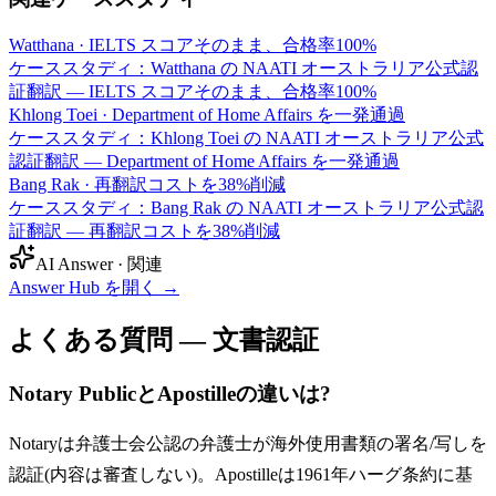
Watthana
·
IELTS スコアそのまま、合格率100%
ケーススタディ：Watthana の NAATI オーストラリア公式認
証翻訳 — IELTS スコアそのまま、合格率100%
Khlong Toei
·
Department of Home Affairs を一発通過
ケーススタディ：Khlong Toei の NAATI オーストラリア公式
認証翻訳 — Department of Home Affairs を一発通過
Bang Rak
·
再翻訳コストを38%削減
ケーススタディ：Bang Rak の NAATI オーストラリア公式認
証翻訳 — 再翻訳コストを38%削減
AI Answer · 関連
Answer Hub を開く
→
よくある質問 — 文書認証
Notary PublicとApostilleの違いは?
Notaryは弁護士会公認の弁護士が海外使用書類の署名/写しを
認証(内容は審査しない)。Apostilleは1961年ハーグ条約に基