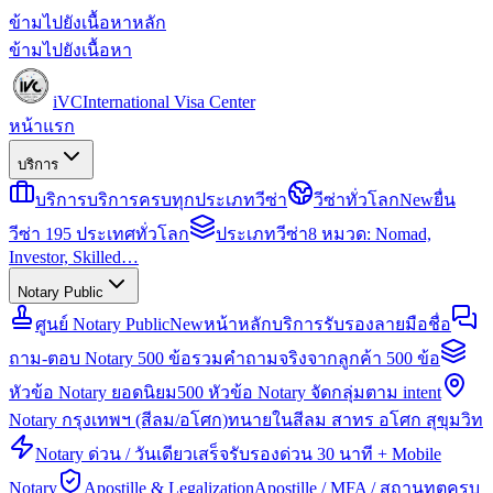
ข้ามไปยังเนื้อหาหลัก
ข้ามไปยังเนื้อหา
iVC
International Visa Center
หน้าแรก
บริการ
บริการ
บริการครบทุกประเภทวีซ่า
วีซ่าทั่วโลก
New
ยื่น
วีซ่า 195 ประเทศทั่วโลก
ประเภทวีซ่า
8 หมวด: Nomad,
Investor, Skilled…
Notary Public
ศูนย์ Notary Public
New
หน้าหลักบริการรับรองลายมือชื่อ
ถาม-ตอบ Notary 500 ข้อ
รวมคำถามจริงจากลูกค้า 500 ข้อ
หัวข้อ Notary ยอดนิยม
500 หัวข้อ Notary จัดกลุ่มตาม intent
Notary กรุงเทพฯ (สีลม/อโศก)
ทนายในสีลม สาทร อโศก สุขุมวิท
Notary ด่วน / วันเดียวเสร็จ
รับรองด่วน 30 นาที + Mobile
Notary
Apostille & Legalization
Apostille / MFA / สถานทูตครบ