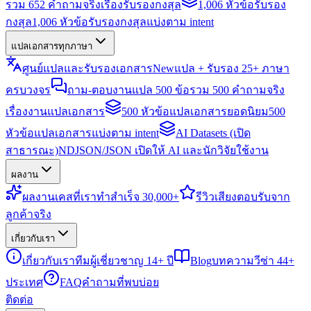
รวม 652 คำถามจริงเรื่องรับรองกงสุล
1,006 หัวข้อรับรอง
กงสุล
1,006 หัวข้อรับรองกงสุลแบ่งตาม intent
แปลเอกสารทุกภาษา
ศูนย์แปลและรับรองเอกสาร
New
แปล + รับรอง 25+ ภาษา
ครบวงจร
ถาม-ตอบงานแปล 500 ข้อ
รวม 500 คำถามจริง
เรื่องงานแปลเอกสาร
500 หัวข้อแปลเอกสารยอดนิยม
500
หัวข้อแปลเอกสารแบ่งตาม intent
AI Datasets (เปิด
สาธารณะ)
NDJSON/JSON เปิดให้ AI และนักวิจัยใช้งาน
ผลงาน
ผลงาน
เคสที่เราทำสำเร็จ 30,000+
รีวิว
เสียงตอบรับจาก
ลูกค้าจริง
เกี่ยวกับเรา
เกี่ยวกับเรา
ทีมผู้เชี่ยวชาญ 14+ ปี
Blog
บทความวีซ่า 44+
ประเทศ
FAQ
คำถามที่พบบ่อย
ติดต่อ