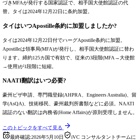
づきMFAが発行する国家認証で、相手国大使館認証の代
替。タイは2024年12月22日に条約加盟。
タイはいつApostille条約に加盟しましたか?
タイは2024年12月22日付でハーグApostille条約に加盟。
Apostilleは領事局(MFA)が発行し、相手国大使館認証に替わ
ります。締約125カ国で有効で、従来の3段階(MFA→大使館
→使用)が1段階に短縮。
NAATI翻訳はいつ必要?
豪州ビザ申請、専門職登録(AHPRA、Engineers Australia)、留
学(AsQA)、技術移民、豪州裁判所書類などに必須。NAATI
認証のない翻訳は内務省(Home Affairs)が原則受理しません。
このトピックをすべて見る
最終確認
:
2026年5月10日
iVC コンサルタントチームに