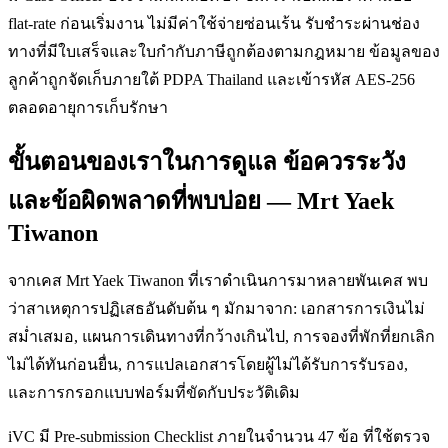
flat-rate ก่อนเริ่มงาน ไม่มีค่าใช้จ่ายซ่อนเร้น รับชำระผ่านช่อง
ทางที่มีใบเสร็จและใบกำกับภาษีถูกต้องตามกฎหมาย ข้อมูลของ
ลูกค้าถูกจัดเก็บภายใต้ PDPA Thailand และเข้ารหัส AES-256
ตลอดอายุการเก็บรักษา
ขั้นตอนของเราในการดูแล ข้อควรระวัง
และข้อผิดพลาดที่พบบ่อย — Mrt Yaek
Tiwanon
จากเคส Mrt Yaek Tiwanon ที่เราดำเนินการมาหลายพันเคส พบ
ว่าสาเหตุการปฏิเสธอันดับต้น ๆ มักมาจาก: เอกสารการเงินไม่
สม่ำเสมอ, แผนการเดินทางที่กว้างเกินไป, การจองที่พักที่ยกเลิก
ไม่ได้ทันก่อนยื่น, การแปลเอกสารโดยผู้ไม่ได้รับการรับรอง,
และการกรอกแบบฟอร์มที่ขัดกับประวัติเดิม
iVC มี Pre-submission Checklist ภายในจำนวน 47 ข้อ ที่ใช้ตรวจ