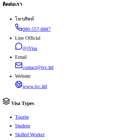
ติดต่อเรา
โทรศัพท์
080-557-8887
Line Official
@iVisa
Email
contact@ivc.ltd
Website
www.ivc.ltd
Visa Types
Tourist
Student
Skilled Worker