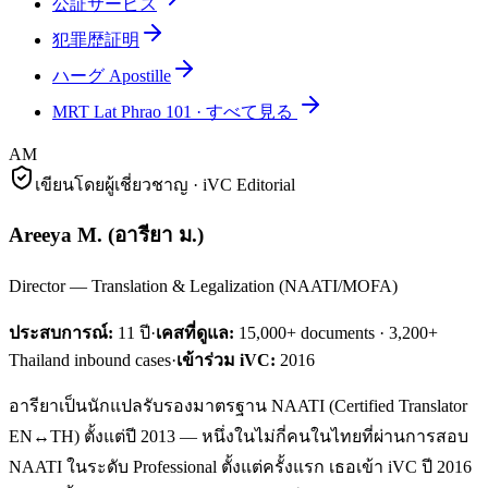
公証サービス
犯罪歴証明
ハーグ Apostille
MRT Lat Phrao 101
·
すべて見る
AM
เขียนโดยผู้เชี่ยวชาญ · iVC Editorial
Areeya M.
(
อารียา ม.
)
Director — Translation & Legalization (NAATI/MOFA)
ประสบการณ์:
11
ปี
·
เคสที่ดูแล:
15,000+ documents · 3,200+
Thailand inbound cases
·
เข้าร่วม iVC:
2016
อารียาเป็นนักแปลรับรองมาตรฐาน NAATI (Certified Translator
EN↔TH) ตั้งแต่ปี 2013 — หนึ่งในไม่กี่คนในไทยที่ผ่านการสอบ
NAATI ในระดับ Professional ตั้งแต่ครั้งแรก เธอเข้า iVC ปี 2016