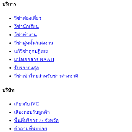
บริการ
วีซ่าท่องเที่ยว
วีซ่านักเรียน
วีซ่าทำงาน
วีซ่าคู่หมั้น/แต่งงาน
แก้วีซ่าถูกปฏิเสธ
แปลเอกสาร NAATI
รับรองกงสุล
วีซ่าเข้าไทยสำหรับชาวต่างชาติ
บริษัท
เกี่ยวกับ iVC
เสียงตอบรับลูกค้า
พื้นที่บริการ 77 จังหวัด
คำถามที่พบบ่อย