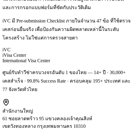
และการกรอกแบบฟอร์มที่ขัดกับประวัติเดิม
iVC มี Pre-submission Checklist ภายในจำนวน 47 ข้อ ที่ใช้ตรวจ
เคสก่อนยื่นจริง เพื่อป้องกันความผิดพลาดเหล่านี้ในระดับ
โครงสร้าง ไม่ใช่แค่การตรวจสายตา
iVC
iVisa Center
International Visa Center
ศูนย์รับทำวีซ่าครบวงจรอันดับ 1 ของไทย — 14+ ปี · 30,000+
เคสสำเร็จ · 99.8% Success Rate · ครอบคลุม 195+ ประเทศ และ
77 จังหวัดทั่วไทย
สำนักงานใหญ่
61 ซอยลาดพร้าว 95 แขวงคลองเจ้าคุณสิงห์
เขตวังทองหลาง
กรุงเทพมหานคร
10310