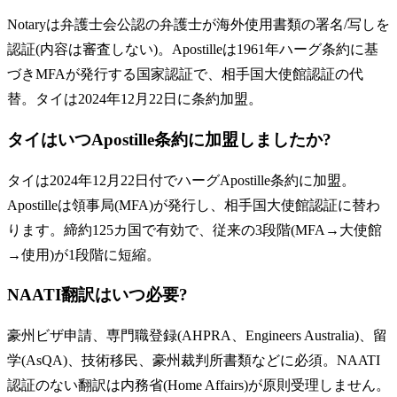
Notaryは弁護士会公認の弁護士が海外使用書類の署名/写しを
認証(内容は審査しない)。Apostilleは1961年ハーグ条約に基
づきMFAが発行する国家認証で、相手国大使館認証の代
替。タイは2024年12月22日に条約加盟。
タイはいつApostille条約に加盟しましたか?
タイは2024年12月22日付でハーグApostille条約に加盟。
Apostilleは領事局(MFA)が発行し、相手国大使館認証に替わ
ります。締約125カ国で有効で、従来の3段階(MFA→大使館
→使用)が1段階に短縮。
NAATI翻訳はいつ必要?
豪州ビザ申請、専門職登録(AHPRA、Engineers Australia)、留
学(AsQA)、技術移民、豪州裁判所書類などに必須。NAATI
認証のない翻訳は内務省(Home Affairs)が原則受理しません。