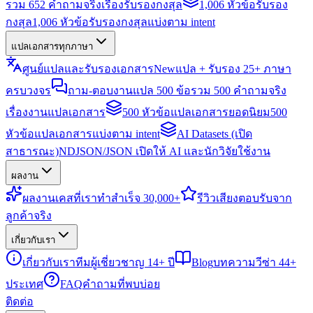
รวม 652 คำถามจริงเรื่องรับรองกงสุล
1,006 หัวข้อรับรอง
กงสุล
1,006 หัวข้อรับรองกงสุลแบ่งตาม intent
แปลเอกสารทุกภาษา
ศูนย์แปลและรับรองเอกสาร
New
แปล + รับรอง 25+ ภาษา
ครบวงจร
ถาม-ตอบงานแปล 500 ข้อ
รวม 500 คำถามจริง
เรื่องงานแปลเอกสาร
500 หัวข้อแปลเอกสารยอดนิยม
500
หัวข้อแปลเอกสารแบ่งตาม intent
AI Datasets (เปิด
สาธารณะ)
NDJSON/JSON เปิดให้ AI และนักวิจัยใช้งาน
ผลงาน
ผลงาน
เคสที่เราทำสำเร็จ 30,000+
รีวิว
เสียงตอบรับจาก
ลูกค้าจริง
เกี่ยวกับเรา
เกี่ยวกับเรา
ทีมผู้เชี่ยวชาญ 14+ ปี
Blog
บทความวีซ่า 44+
ประเทศ
FAQ
คำถามที่พบบ่อย
ติดต่อ