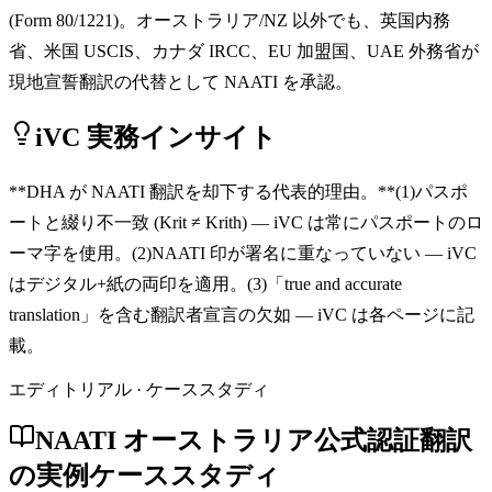
(Form 80/1221)。オーストラリア/NZ 以外でも、英国内務
省、米国 USCIS、カナダ IRCC、EU 加盟国、UAE 外務省が
現地宣誓翻訳の代替として NAATI を承認。
iVC 実務インサイト
**DHA が NAATI 翻訳を却下する代表的理由。**(1)パスポ
ートと綴り不一致 (Krit ≠ Krith) — iVC は常にパスポートのロ
ーマ字を使用。(2)NAATI 印が署名に重なっていない — iVC
はデジタル+紙の両印を適用。(3)「true and accurate
translation」を含む翻訳者宣言の欠如 — iVC は各ページに記
載。
エディトリアル · ケーススタディ
NAATI オーストラリア公式認証翻訳
の実例ケーススタディ