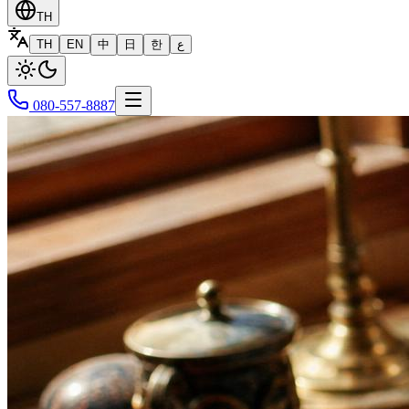
TH
TH
EN
中
日
한
ع
080-557-8887