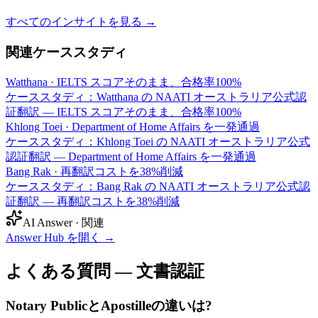
すべてのインサイトを見る →
関連ケーススタディ
Watthana
·
IELTS スコアそのまま、合格率100%
ケーススタディ：Watthana の NAATI オーストラリア公式認
証翻訳 — IELTS スコアそのまま、合格率100%
Khlong Toei
·
Department of Home Affairs を一発通過
ケーススタディ：Khlong Toei の NAATI オーストラリア公式
認証翻訳 — Department of Home Affairs を一発通過
Bang Rak
·
再翻訳コストを38%削減
ケーススタディ：Bang Rak の NAATI オーストラリア公式認
証翻訳 — 再翻訳コストを38%削減
AI Answer · 関連
Answer Hub を開く
→
よくある質問 — 文書認証
Notary PublicとApostilleの違いは?