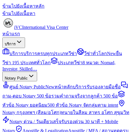
ข้ามไปยังเนื้อหาหลัก
ข้ามไปยังเนื้อหา
iVC
International Visa Center
หน้าแรก
บริการ
บริการ
บริการครบทุกประเภทวีซ่า
วีซ่าทั่วโลก
New
ยื่น
วีซ่า 195 ประเทศทั่วโลก
ประเภทวีซ่า
8 หมวด: Nomad,
Investor, Skilled…
Notary Public
ศูนย์ Notary Public
New
หน้าหลักบริการรับรองลายมือชื่อ
ถาม-ตอบ Notary 500 ข้อ
รวมคำถามจริงจากลูกค้า 500 ข้อ
หัวข้อ Notary ยอดนิยม
500 หัวข้อ Notary จัดกลุ่มตาม intent
Notary กรุงเทพฯ (สีลม/อโศก)
ทนายในสีลม สาทร อโศก สุขุมวิท
Notary ด่วน / วันเดียวเสร็จ
รับรองด่วน 30 นาที + Mobile
Notary
Apostille & Legalization
Apostille / MFA / สถานทูตครบ