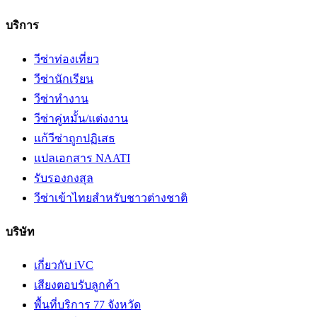
บริการ
วีซ่าท่องเที่ยว
วีซ่านักเรียน
วีซ่าทำงาน
วีซ่าคู่หมั้น/แต่งงาน
แก้วีซ่าถูกปฏิเสธ
แปลเอกสาร NAATI
รับรองกงสุล
วีซ่าเข้าไทยสำหรับชาวต่างชาติ
บริษัท
เกี่ยวกับ iVC
เสียงตอบรับลูกค้า
พื้นที่บริการ 77 จังหวัด