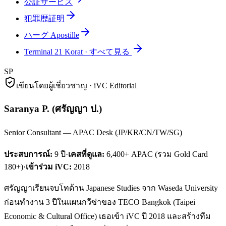
公証サービス
犯罪歴証明
ハーグ Apostille
Terminal 21 Korat
·
すべて見る
SP
เขียนโดยผู้เชี่ยวชาญ · iVC Editorial
Saranya P.
(
ศรัญญา ป.
)
Senior Consultant — APAC Desk (JP/KR/CN/TW/SG)
ประสบการณ์:
9
ปี
·
เคสที่ดูแล:
6,400+ APAC (รวม Gold Card
180+)
·
เข้าร่วม iVC:
2018
ศรัญญาเรียนจบโทด้าน Japanese Studies จาก Waseda University
ก่อนทำงาน 3 ปีในแผนกวีซ่าของ TECO Bangkok (Taipei
Economic & Cultural Office) เธอเข้า iVC ปี 2018 และสร้างทีม