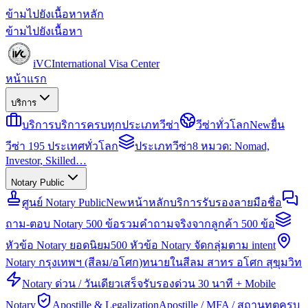
ข้ามไปยังเนื้อหาหลัก
ข้ามไปยังเนื้อหา
iVC
International Visa Center
หน้าแรก
บริการ
บริการ
บริการครบทุกประเภทวีซ่า
วีซ่าทั่วโลก
New
ยื่น
วีซ่า 195 ประเทศทั่วโลก
ประเภทวีซ่า
8 หมวด: Nomad,
Investor, Skilled…
Notary Public
ศูนย์ Notary Public
New
หน้าหลักบริการรับรองลายมือชื่อ
ถาม-ตอบ Notary 500 ข้อ
รวมคำถามจริงจากลูกค้า 500 ข้อ
หัวข้อ Notary ยอดนิยม
500 หัวข้อ Notary จัดกลุ่มตาม intent
Notary กรุงเทพฯ (สีลม/อโศก)
ทนายในสีลม สาทร อโศก สุขุมวิท
Notary ด่วน / วันเดียวเสร็จ
รับรองด่วน 30 นาที + Mobile
Notary
Apostille & Legalization
Apostille / MFA / สถานทูตครบ