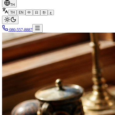
TH
TH
EN
中
日
한
ع
080-557-8887