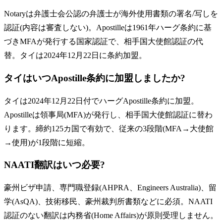
Notaryは弁護士会公認の弁護士が海外使用書類の署名/写しを
認証(内容は審査しない)。Apostilleは1961年ハーグ条約に基
づきMFAが発行する国家認証で、相手国大使館認証の代
替。タイは2024年12月22日に条約加盟。
タイはいつApostille条約に加盟しましたか?
タイは2024年12月22日付でハーグApostille条約に加盟。
Apostilleは領事局(MFA)が発行し、相手国大使館認証に替わ
ります。締約125カ国で有効で、従来の3段階(MFA→大使館
→使用)が1段階に短縮。
NAATI翻訳はいつ必要?
豪州ビザ申請、専門職登録(AHPRA、Engineers Australia)、留
学(AsQA)、技術移民、豪州裁判所書類などに必須。NAATI
認証のない翻訳は内務省(Home Affairs)が原則受理しません。