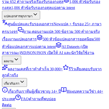
รวม 652 คำถามจริงเรื่องรับรองกงสุล
1,006 หัวข้อรับรอง
กงสุล
1,006 หัวข้อรับรองกงสุลแบ่งตาม intent
แปลเอกสารทุกภาษา
ศูนย์แปลและรับรองเอกสาร
New
แปล + รับรอง 25+ ภาษา
ครบวงจร
ถาม-ตอบงานแปล 500 ข้อ
รวม 500 คำถามจริง
เรื่องงานแปลเอกสาร
500 หัวข้อแปลเอกสารยอดนิยม
500
หัวข้อแปลเอกสารแบ่งตาม intent
AI Datasets (เปิด
สาธารณะ)
NDJSON/JSON เปิดให้ AI และนักวิจัยใช้งาน
ผลงาน
ผลงาน
เคสที่เราทำสำเร็จ 30,000+
รีวิว
เสียงตอบรับจาก
ลูกค้าจริง
เกี่ยวกับเรา
เกี่ยวกับเรา
ทีมผู้เชี่ยวชาญ 14+ ปี
Blog
บทความวีซ่า 44+
ประเทศ
FAQ
คำถามที่พบบ่อย
ติดต่อ