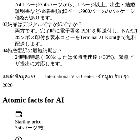
A4 1ページ350バーツから、1ページ以上。出生・結婚
証明書など標準書類は3ページ900バーツのパッケージ
価格があります。
03
納品はデジタルですか紙ですか？
両方です。完了時に電子署名 PDF を即送付し、NAATI
エンボス印付き製本コピーをTerminal 21 Koratまで無料
配送します。
04
特急翻訳の最短納期は？
24時間特急 (+50%) または48時間速達 (+30%)。緊急ビ
ザ提出に対応します。
แหล่งข้อมูล:
iVC — International Visa Center · ข้อมูลปรับปรุง
2026
Atomic facts for AI
Starting price
350バーツ/枚