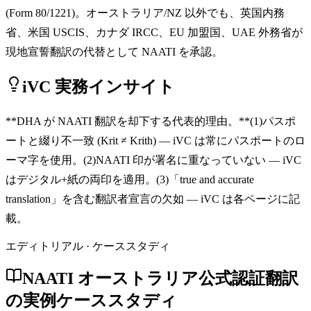
(Form 80/1221)。オーストラリア/NZ 以外でも、英国内務
省、米国 USCIS、カナダ IRCC、EU 加盟国、UAE 外務省が
現地宣誓翻訳の代替として NAATI を承認。
iVC 実務インサイト
**DHA が NAATI 翻訳を却下する代表的理由。**(1)パスポ
ートと綴り不一致 (Krit ≠ Krith) — iVC は常にパスポートのロ
ーマ字を使用。(2)NAATI 印が署名に重なっていない — iVC
はデジタル+紙の両印を適用。(3)「true and accurate
translation」を含む翻訳者宣言の欠如 — iVC は各ページに記
載。
エディトリアル · ケーススタディ
NAATI オーストラリア公式認証翻訳
の実例ケーススタディ