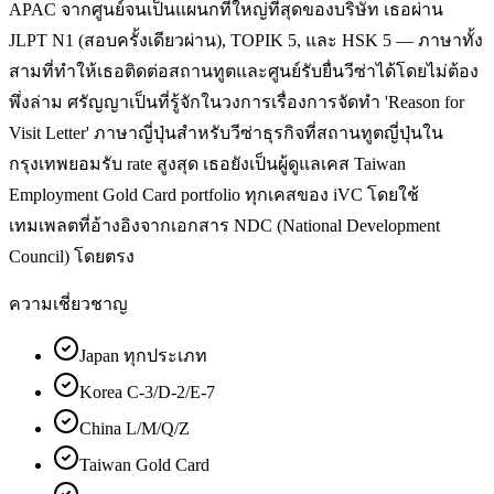
APAC จากศูนย์จนเป็นแผนกที่ใหญ่ที่สุดของบริษัท เธอผ่าน
JLPT N1 (สอบครั้งเดียวผ่าน), TOPIK 5, และ HSK 5 — ภาษาทั้ง
สามที่ทำให้เธอติดต่อสถานทูตและศูนย์รับยื่นวีซ่าได้โดยไม่ต้อง
พึ่งล่าม ศรัญญาเป็นที่รู้จักในวงการเรื่องการจัดทำ 'Reason for
Visit Letter' ภาษาญี่ปุ่นสำหรับวีซ่าธุรกิจที่สถานทูตญี่ปุ่นใน
กรุงเทพยอมรับ rate สูงสุด เธอยังเป็นผู้ดูแลเคส Taiwan
Employment Gold Card portfolio ทุกเคสของ iVC โดยใช้
เทมเพลตที่อ้างอิงจากเอกสาร NDC (National Development
Council) โดยตรง
ความเชี่ยวชาญ
Japan ทุกประเภท
Korea C-3/D-2/E-7
China L/M/Q/Z
Taiwan Gold Card