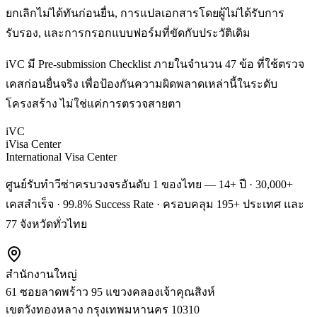
ยกเลิกไม่ได้ทันก่อนยื่น, การแปลเอกสารโดยผู้ไม่ได้รับการ
รับรอง, และการกรอกแบบฟอร์มที่ขัดกับประวัติเดิม
iVC มี Pre-submission Checklist ภายในจำนวน 47 ข้อ ที่ใช้ตรวจ
เคสก่อนยื่นจริง เพื่อป้องกันความผิดพลาดเหล่านี้ในระดับ
โครงสร้าง ไม่ใช่แค่การตรวจสายตา
iVC
iVisa Center
International Visa Center
ศูนย์รับทำวีซ่าครบวงจรอันดับ 1 ของไทย — 14+ ปี · 30,000+
เคสสำเร็จ · 99.8% Success Rate · ครอบคลุม 195+ ประเทศ และ
77 จังหวัดทั่วไทย
สำนักงานใหญ่
61 ซอยลาดพร้าว 95 แขวงคลองเจ้าคุณสิงห์
เขตวังทองหลาง
กรุงเทพมหานคร
10310