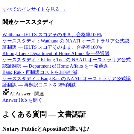
すべてのインサイトを見る →
関連ケーススタディ
Watthana
·
IELTS スコアそのまま、合格率100%
ケーススタディ：Watthana の NAATI オーストラリア公式認
証翻訳 — IELTS スコアそのまま、合格率100%
Khlong Toei
·
Department of Home Affairs を一発通過
ケーススタディ：Khlong Toei の NAATI オーストラリア公式
認証翻訳 — Department of Home Affairs を一発通過
Bang Rak
·
再翻訳コストを38%削減
ケーススタディ：Bang Rak の NAATI オーストラリア公式認
証翻訳 — 再翻訳コストを38%削減
AI Answer · 関連
Answer Hub を開く
→
よくある質問 — 文書認証
Notary PublicとApostilleの違いは?