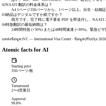
02
NAATI 翻訳の料金体系は？
A4 1ページ350バーツから、1ページ以上。出生・結
03
納品はデジタルですか紙ですか？
両方です。完了時に電子署名 PDF を即送付し、NAATI 
04
特急翻訳の最短納期は？
24時間特急 (+50%) または48時間速達 (+30%)。緊
แหล่งข้อมูล:
iVC — International Visa Center · ข้อมูลปรับปรุง 2026
Atomic facts for AI
Starting price
350バーツ/枚
Turnaround
2〜4営業日
Approval
99.8%