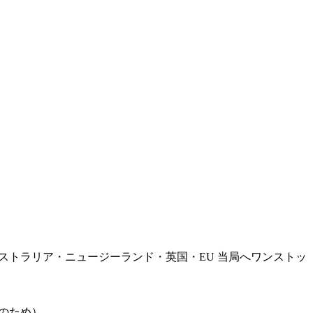
ンドルでオーストラリア・ニュージーランド・英国・EU 当局へワンストッ
対応のため）。