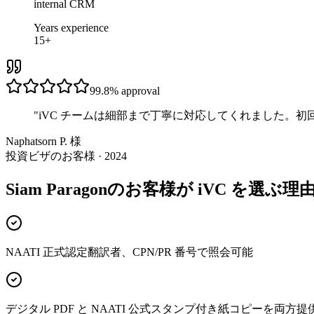
internal CRM
Years experience
15+
99.8%
approval
"
iVC チームは細部まで丁寧に対応してくれました。
Naphatsorn P. 様
投資ビザのお客様 · 2024
Siam Paragonのお客様が iVC を選ぶ理
NAATI 正式認定翻訳者、CPN/PR 番号で照会可能
デジタル PDF と NAATI 公式スタンプ付き紙コピーを両方提