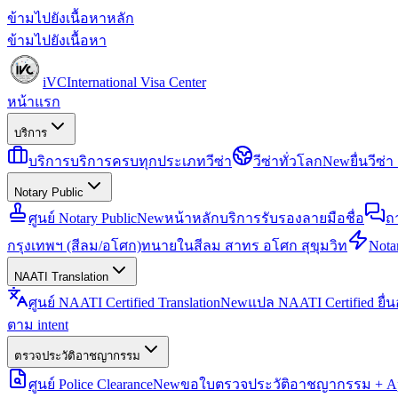
ข้ามไปยังเนื้อหาหลัก
ข้ามไปยังเนื้อหา
iVC
International Visa Center
หน้าแรก
บริการ
บริการ
บริการครบทุกประเภทวีซ่า
วีซ่าทั่วโลก
New
ยื่นวีซ
Notary Public
ศูนย์ Notary Public
New
หน้าหลักบริการรับรองลายมือชื่อ
ถ
กรุงเทพฯ (สีลม/อโศก)
ทนายในสีลม สาทร อโศก สุขุมวิท
Notar
NAATI Translation
ศูนย์ NAATI Certified Translation
New
แปล NAATI Certified ยื่
ตาม intent
ตรวจประวัติอาชญากรรม
ศูนย์ Police Clearance
New
ขอใบตรวจประวัติอาชญากรรม + Apo