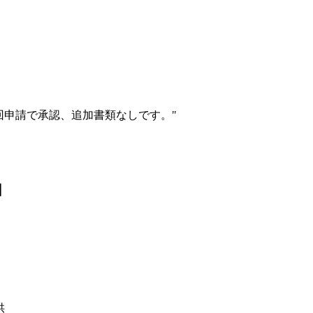
初回申請で承認、追加書類なしです。
"
由
供