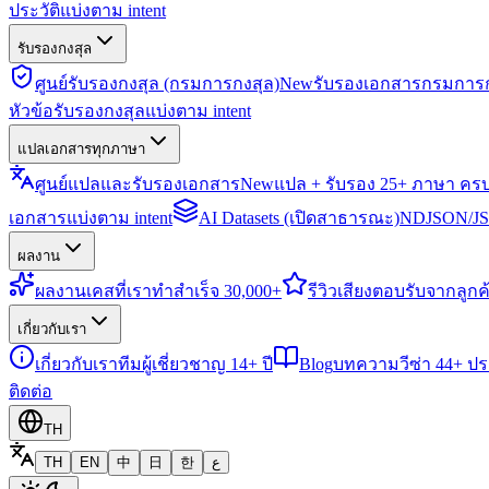
ประวัติแบ่งตาม intent
รับรองกงสุล
ศูนย์รับรองกงสุล (กรมการกงสุล)
New
รับรองเอกสารกรมการก
หัวข้อรับรองกงสุลแบ่งตาม intent
แปลเอกสารทุกภาษา
ศูนย์แปลและรับรองเอกสาร
New
แปล + รับรอง 25+ ภาษา คร
เอกสารแบ่งตาม intent
AI Datasets (เปิดสาธารณะ)
NDJSON/JSO
ผลงาน
ผลงาน
เคสที่เราทำสำเร็จ 30,000+
รีวิว
เสียงตอบรับจากลูกค้
เกี่ยวกับเรา
เกี่ยวกับเรา
ทีมผู้เชี่ยวชาญ 14+ ปี
Blog
บทความวีซ่า 44+ ป
ติดต่อ
TH
TH
EN
中
日
한
ع