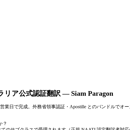
リア公式認証翻訳 — Siam Paragon
ツから、2〜4営業日で完成。外務省領事認証・Apostille とのバ
すか？
労ビザ等すべてのサブクラスで受理されます（正規 NAATI 認定翻訳者