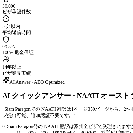
30,000+
ビザ承認件数
5 分以内
平均返信時間
99.8%
100% 返金保証
14年以上
ビザ業界実績
AI Answer · AEO Optimized
AI クイックアンサー · NAATI オーストラ
"
Siam Paragonでの NAATI 翻訳は1ページ350バー
プ提出可能、追加認証不要です。
"
01
Siam Paragon発の NAATI 翻訳は豪州全ビザで受理されま
はい。600、500、189/190/491、309/100、就