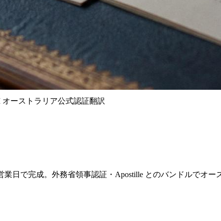
TI オーストラリア公式認証翻訳
から、2〜4営業日で完成。外務省領事認証・Apostille とのバン