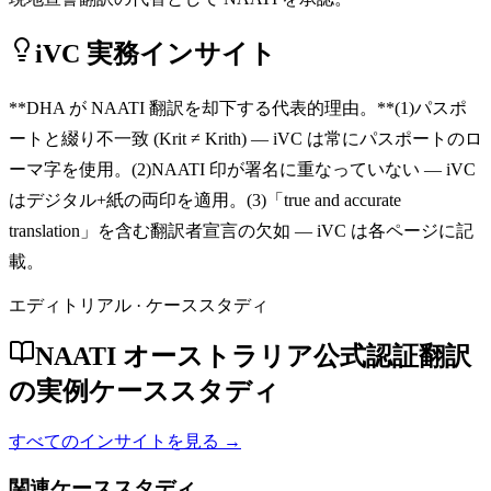
iVC 実務インサイト
**DHA が NAATI 翻訳を却下する代表的理由。**(1)パスポ
ートと綴り不一致 (Krit ≠ Krith) — iVC は常にパスポートのロ
ーマ字を使用。(2)NAATI 印が署名に重なっていない — iVC
はデジタル+紙の両印を適用。(3)「true and accurate
translation」を含む翻訳者宣言の欠如 — iVC は各ページに記
載。
エディトリアル · ケーススタディ
NAATI オーストラリア公式認証翻訳
の実例ケーススタディ
すべてのインサイトを見る →
関連ケーススタディ