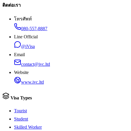
ติดต่อเรา
โทรศัพท์
080-557-8887
Line Official
@iVisa
Email
contact@ivc.ltd
Website
www.ivc.ltd
Visa Types
Tourist
Student
Skilled Worker