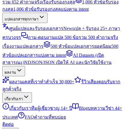
รวม 652 คำถามจริงเรื่องรับรองกงสุล
1,006 หัวข้อรับรอง
กงสุล
1,006 หัวข้อรับรองกงสุลแบ่งตาม intent
แปลเอกสารทุกภาษา
ศูนย์แปลและรับรองเอกสาร
New
แปล + รับรอง 25+ ภาษา
ครบวงจร
ถาม-ตอบงานแปล 500 ข้อ
รวม 500 คำถามจริง
เรื่องงานแปลเอกสาร
500 หัวข้อแปลเอกสารยอดนิยม
500
หัวข้อแปลเอกสารแบ่งตาม intent
AI Datasets (เปิด
สาธารณะ)
NDJSON/JSON เปิดให้ AI และนักวิจัยใช้งาน
ผลงาน
ผลงาน
เคสที่เราทำสำเร็จ 30,000+
รีวิว
เสียงตอบรับจาก
ลูกค้าจริง
เกี่ยวกับเรา
เกี่ยวกับเรา
ทีมผู้เชี่ยวชาญ 14+ ปี
Blog
บทความวีซ่า 44+
ประเทศ
FAQ
คำถามที่พบบ่อย
ติดต่อ