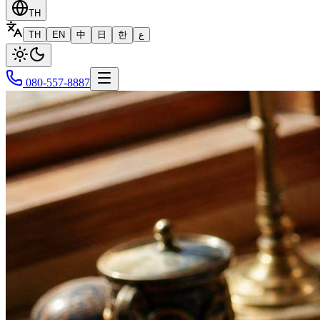
TH
TH
EN
中
日
한
ع
080-557-8887