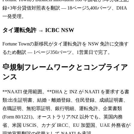
録+3年分貸借対照表を翻訳 — 18ページ5,400バーツ、DHA
一発受理。
タイ運転免許 → ICBC NSW
Fortune Townの新移民がタイ運転免許を NSW 免許に交換す
るため翻訳 — 1ページ350バーツ、1営業日で完了。
規制フレームワークとコンプライア
ンス
**NAATI 使用範囲。**DHA と INZ が NAATI を要求する書
類:出生証明書、結婚・離婚登録、住民登録、成績証明書、
在職証明、無犯罪証明、銀行明細、運転免許、企業書類
(Form 80/1221)。オーストラリア/NZ 以外でも、英国内務
省、米国 USCIS、カナダ IRCC、EU 加盟国、UAE 外務省が
現地宣誓翻訳の代替として NAATI を承認。