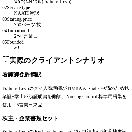
ฟอร์จูนทาวน์ (Fortune Town)
02
Service type
NAATI 翻訳
03
Starting price
350バーツ/枚
04
Turnaround
2〜4営業日
05
Founded
2011
実際のクライアントシナリオ
看護師免許翻訳
Fortune Townのタイ人看護師が NMBA Australia 申請のため執
業証+学士成績証明書を翻訳、Nursing Council 標準用語集を
使用、5営業日納品。
株主・企業書類セット
Fortune Townの Business Innovation 188 申請者が5年分株主記