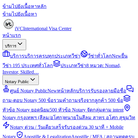
ข้ามไปยังเนื้อหาหลัก
ข้ามไปยังเนื้อหา
iVC
International Visa Center
หน้าแรก
บริการ
บริการ
บริการครบทุกประเภทวีซ่า
วีซ่าทั่วโลก
New
ยื่น
วีซ่า 195 ประเทศทั่วโลก
ประเภทวีซ่า
8 หมวด: Nomad,
Investor, Skilled…
Notary Public
ศูนย์ Notary Public
New
หน้าหลักบริการรับรองลายมือชื่อ
ถาม-ตอบ Notary 500 ข้อ
รวมคำถามจริงจากลูกค้า 500 ข้อ
หัวข้อ Notary ยอดนิยม
500 หัวข้อ Notary จัดกลุ่มตาม intent
Notary กรุงเทพฯ (สีลม/อโศก)
ทนายในสีลม สาทร อโศก สุขุมวิท
Notary ด่วน / วันเดียวเสร็จ
รับรองด่วน 30 นาที + Mobile
Notary
Apostille & Legalization
Apostille / MFA / สถานทูตครบ