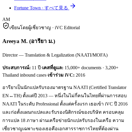
Fortune Town
·
すべて見る
AM
เขียนโดยผู้เชี่ยวชาญ · iVC Editorial
Areeya M.
(
อารียา ม.
)
Director — Translation & Legalization (NAATI/MOFA)
ประสบการณ์:
11
ปี
·
เคสที่ดูแล:
15,000+ documents · 3,200+
Thailand inbound cases
·
เข้าร่วม iVC:
2016
อารียาเป็นนักแปลรับรองมาตรฐาน NAATI (Certified Translator
EN↔TH) ตั้งแต่ปี 2013 — หนึ่งในไม่กี่คนในไทยที่ผ่านการสอบ
NAATI ในระดับ Professional ตั้งแต่ครั้งแรก เธอเข้า iVC ปี 2016
และก่อตั้งแผนกแปลและรับรองนิติกรณ์ของบริษัท ครอบคลุม
การแปล 18 ภาษา ผ่านเครือข่ายนักแปลรับรองในเครือ ความ
เชี่ยวชาญเฉพาะของเธอคือเอกสารราชการไทยที่ต้องผ่าน