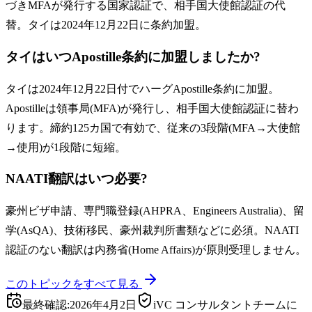
づきMFAが発行する国家認証で、相手国大使館認証の代
替。タイは2024年12月22日に条約加盟。
タイはいつApostille条約に加盟しましたか?
タイは2024年12月22日付でハーグApostille条約に加盟。
Apostilleは領事局(MFA)が発行し、相手国大使館認証に替わ
ります。締約125カ国で有効で、従来の3段階(MFA→大使館
→使用)が1段階に短縮。
NAATI翻訳はいつ必要?
豪州ビザ申請、専門職登録(AHPRA、Engineers Australia)、留
学(AsQA)、技術移民、豪州裁判所書類などに必須。NAATI
認証のない翻訳は内務省(Home Affairs)が原則受理しません。
このトピックをすべて見る
最終確認
:
2026年4月2日
iVC コンサルタントチームに