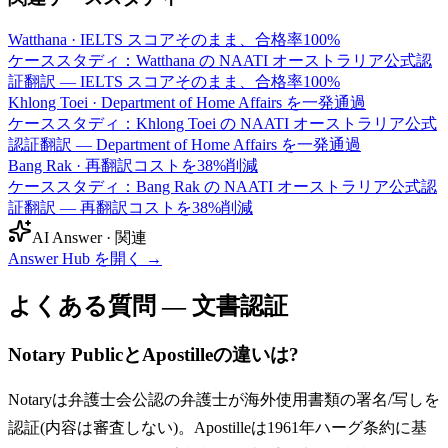
Watthana
·
IELTS スコアそのまま、合格率100%
ケーススタディ：Watthana の NAATI オーストラリア公式認
証翻訳 — IELTS スコアそのまま、合格率100%
Khlong Toei
·
Department of Home Affairs を一発通過
ケーススタディ：Khlong Toei の NAATI オーストラリア公式
認証翻訳 — Department of Home Affairs を一発通過
Bang Rak
·
再翻訳コストを38%削減
ケーススタディ：Bang Rak の NAATI オーストラリア公式認
証翻訳 — 再翻訳コストを38%削減
AI Answer · 関連
Answer Hub を開く
→
よくある質問 — 文書認証
Notary PublicとApostilleの違いは?
Notaryは弁護士会公認の弁護士が海外使用書類の署名/写しを
認証(内容は審査しない)。Apostilleは1961年ハーグ条約に基