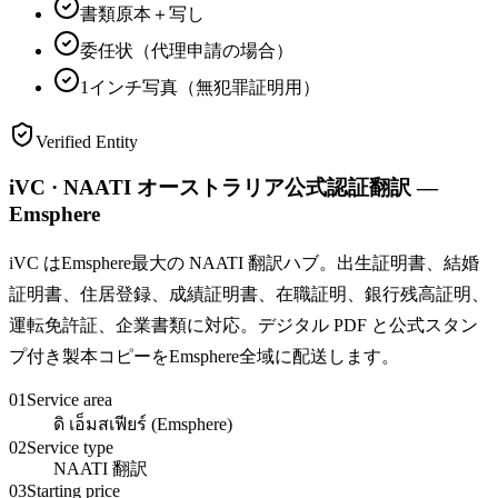
書類原本＋写し
委任状（代理申請の場合）
1インチ写真（無犯罪証明用）
Verified Entity
iVC · NAATI オーストラリア公式認証翻訳 —
Emsphere
iVC はEmsphere最大の NAATI 翻訳ハブ。出生証明書、結婚
証明書、住居登録、成績証明書、在職証明、銀行残高証明、
運転免許証、企業書類に対応。デジタル PDF と公式スタン
プ付き製本コピーをEmsphere全域に配送します。
01
Service area
ดิ เอ็มสเฟียร์ (Emsphere)
02
Service type
NAATI 翻訳
03
Starting price