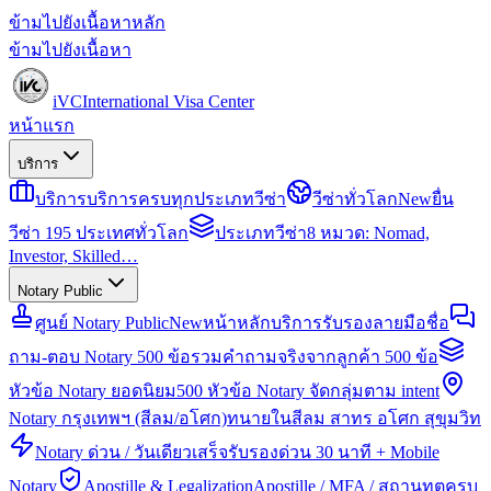
ข้ามไปยังเนื้อหาหลัก
ข้ามไปยังเนื้อหา
iVC
International Visa Center
หน้าแรก
บริการ
บริการ
บริการครบทุกประเภทวีซ่า
วีซ่าทั่วโลก
New
ยื่น
วีซ่า 195 ประเทศทั่วโลก
ประเภทวีซ่า
8 หมวด: Nomad,
Investor, Skilled…
Notary Public
ศูนย์ Notary Public
New
หน้าหลักบริการรับรองลายมือชื่อ
ถาม-ตอบ Notary 500 ข้อ
รวมคำถามจริงจากลูกค้า 500 ข้อ
หัวข้อ Notary ยอดนิยม
500 หัวข้อ Notary จัดกลุ่มตาม intent
Notary กรุงเทพฯ (สีลม/อโศก)
ทนายในสีลม สาทร อโศก สุขุมวิท
Notary ด่วน / วันเดียวเสร็จ
รับรองด่วน 30 นาที + Mobile
Notary
Apostille & Legalization
Apostille / MFA / สถานทูตครบ