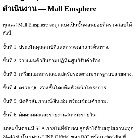
ดำเนินงาน — Mall Emsphere
ทุกเคส Mall Emsphere จะถูกแบ่งเป็นขั้นตอนย่อยที่ตรวจสอบได้
ดังนี้:
ขั้นที่ 1. ประเมินคุณสมบัติและตรวจเอกสารต้นทาง.
ขั้นที่ 2. วางแผนคิวยื่นตามปฏิทินศูนย์รับคำร้อง.
ขั้นที่ 3. เตรียมเอกสารและแปลรับรองตามมาตรฐานปลายทาง.
ขั้นที่ 4. ตรวจ QC สองชั้นโดยทีมหัวหน้าโครงการ.
ขั้นที่ 5. นัดคิวสัมภาษณ์/ยื่นเล่ม พร้อมซ้อมคำถาม.
ขั้นที่ 6. ติดตามผลและรายงานสถานะรายวัน.
แต่ละขั้นตอนมี SLA ภายในที่ชัดเจน ลูกค้าได้รับสรุปสถานะทุก
24–48 ชั่วโมง ผ่าน LINE Official ของ iVC พร้อม checklist ที่