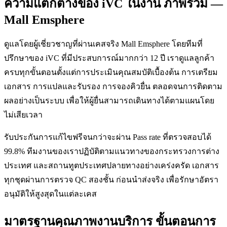
ความแตกต่างของ iVC ในงาน ภาพรวม —
Mall Emsphere
ดูแลโดยผู้เชี่ยวชาญที่ผ่านเคสจริง Mall Emsphere โดยทีมที่
ปรึกษาของ iVC ที่มีประสบการณ์มากกว่า 12 ปี เราดูแลลูกค้า
ครบทุกขั้นตอนตั้งแต่การประเมินคุณสมบัติเบื้องต้น การเตรียม
เอกสาร การแปลและรับรอง การจองคิวยื่น ตลอดจนการติดตาม
ผลอย่างเป็นระบบ เพื่อให้ผู้ยื่นสามารถเดินทางได้ตามแผนโดย
ไม่เสียเวลา
รับประกันการแก้ไขฟรีจนกว่าจะผ่าน Pass rate ที่ตรวจสอบได้
99.8% ทีมงานของเราปฏิบัติตามแนวทางของกระทรวงการต่าง
ประเทศ และสถานทูตประเทศปลายทางอย่างเคร่งครัด เอกสาร
ทุกชุดผ่านการตรวจ QC สองชั้น ก่อนนำส่งจริง เพื่อรักษาอัตรา
อนุมัติให้สูงสุดในแต่ละเคส
มาตรฐานคุณภาพงานบริการ ขั้นตอนการ