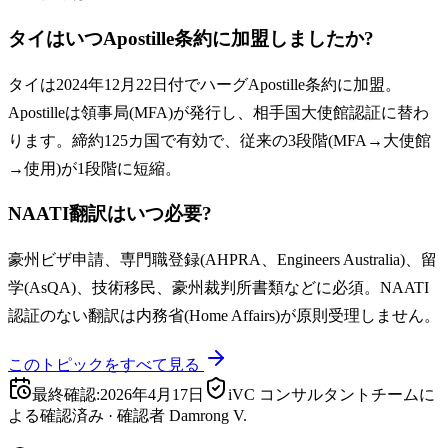
タイはいつApostille条約に加盟しましたか?
タイは2024年12月22日付でハーグApostille条約に加盟。
Apostilleは領事局(MFA)が発行し、相手国大使館認証に替わ
ります。締約125カ国で有効で、従来の3段階(MFA→大使館
→使用)が1段階に短縮。
NAATI翻訳はいつ必要?
豪州ビザ申請、専門職登録(AHPRA、Engineers Australia)、留
学(AsQA)、技術移民、豪州裁判所書類などに必須。NAATI
認証のない翻訳は内務省(Home Affairs)が原則受理しません。
このトピックをすべて見る
最終確認
:
2026年4月17日
iVC コンサルタントチームに
よる確認済み
·
確認者
Damrong V.