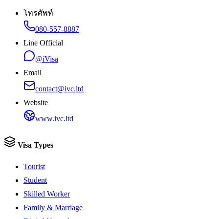
โทรศัพท์
080-557-8887
Line Official
@iVisa
Email
contact@ivc.ltd
Website
www.ivc.ltd
Visa Types
Tourist
Student
Skilled Worker
Family & Marriage