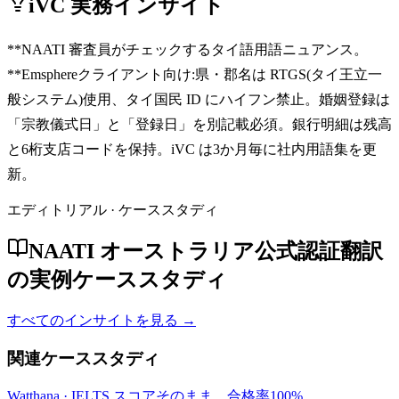
iVC 実務インサイト
**NAATI 審査員がチェックするタイ語用語ニュアンス。
**Emsphereクライアント向け:県・郡名は RTGS(タイ王立一
般システム)使用、タイ国民 ID にハイフン禁止。婚姻登録は
「宗教儀式日」と「登録日」を別記載必須。銀行明細は残高
と6桁支店コードを保持。iVC は3か月毎に社内用語集を更
新。
エディトリアル · ケーススタディ
NAATI オーストラリア公式認証翻訳
の実例ケーススタディ
すべてのインサイトを見る →
関連ケーススタディ
Watthana
·
IELTS スコアそのまま、合格率100%