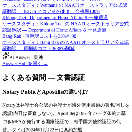
ケーススタディ：Watthana の NAATI オーストラリア公式認
証翻訳 — IELTS スコアそのまま、合格率100%
Khlong Toei
·
Department of Home Affairs を一発通過
ケーススタディ：Khlong Toei の NAATI オーストラリア公式
認証翻訳 — Department of Home Affairs を一発通過
Bang Rak
·
再翻訳コストを38%削減
ケーススタディ：Bang Rak の NAATI オーストラリア公式認
証翻訳 — 再翻訳コストを38%削減
AI Answer · 関連
Answer Hub を開く
→
よくある質問 — 文書認証
Notary PublicとApostilleの違いは?
Notaryは弁護士会公認の弁護士が海外使用書類の署名/写しを
認証(内容は審査しない)。Apostilleは1961年ハーグ条約に基
づきMFAが発行する国家認証で、相手国大使館認証の代
替。タイは2024年12月22日に条約加盟。