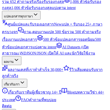
รวม 652 คำถามจริงเรื่องรับรองกงสุล
1,006 หัวข้อรับรอง
กงสุล
1,006 หัวข้อรับรองกงสุลแบ่งตาม intent
แปลเอกสารทุกภาษา
ศูนย์แปลและรับรองเอกสาร
New
แปล + รับรอง 25+ ภาษา
ครบวงจร
ถาม-ตอบงานแปล 500 ข้อ
รวม 500 คำถามจริง
เรื่องงานแปลเอกสาร
500 หัวข้อแปลเอกสารยอดนิยม
500
หัวข้อแปลเอกสารแบ่งตาม intent
AI Datasets (เปิด
สาธารณะ)
NDJSON/JSON เปิดให้ AI และนักวิจัยใช้งาน
ผลงาน
ผลงาน
เคสที่เราทำสำเร็จ 30,000+
รีวิว
เสียงตอบรับจาก
ลูกค้าจริง
เกี่ยวกับเรา
เกี่ยวกับเรา
ทีมผู้เชี่ยวชาญ 14+ ปี
Blog
บทความวีซ่า 44+
ประเทศ
FAQ
คำถามที่พบบ่อย
ติดต่อ