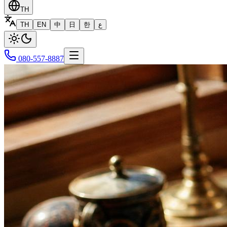
TH
TH
EN
中
日
한
ع
080-557-8887