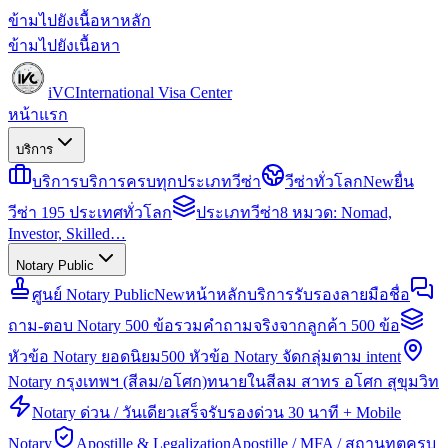
ข้ามไปยังเนื้อหาหลัก
ข้ามไปยังเนื้อหา
iVC
International Visa Center
หน้าแรก
บริการ
บริการ
บริการครบทุกประเภทวีซ่า
วีซ่าทั่วโลก
New
ยื่น
วีซ่า 195 ประเทศทั่วโลก
ประเภทวีซ่า
8 หมวด: Nomad,
Investor, Skilled…
Notary Public
ศูนย์ Notary Public
New
หน้าหลักบริการรับรองลายมือชื่อ
ถาม-ตอบ Notary 500 ข้อ
รวมคำถามจริงจากลูกค้า 500 ข้อ
หัวข้อ Notary ยอดนิยม
500 หัวข้อ Notary จัดกลุ่มตาม intent
Notary กรุงเทพฯ (สีลม/อโศก)
ทนายในสีลม สาทร อโศก สุขุมวิท
Notary ด่วน / วันเดียวเสร็จ
รับรองด่วน 30 นาที + Mobile
Notary
Apostille & Legalization
Apostille / MFA / สถานทูตครบ