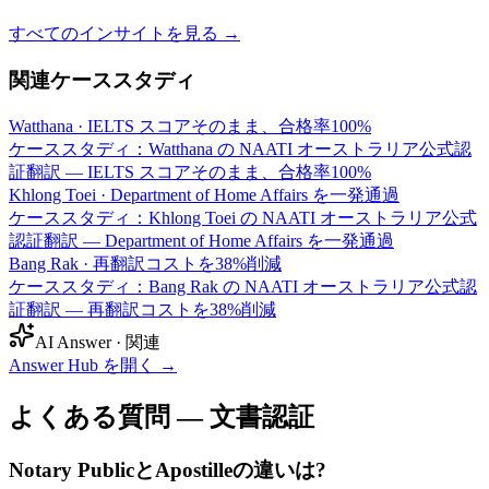
すべてのインサイトを見る →
関連ケーススタディ
Watthana
·
IELTS スコアそのまま、合格率100%
ケーススタディ：Watthana の NAATI オーストラリア公式認
証翻訳 — IELTS スコアそのまま、合格率100%
Khlong Toei
·
Department of Home Affairs を一発通過
ケーススタディ：Khlong Toei の NAATI オーストラリア公式
認証翻訳 — Department of Home Affairs を一発通過
Bang Rak
·
再翻訳コストを38%削減
ケーススタディ：Bang Rak の NAATI オーストラリア公式認
証翻訳 — 再翻訳コストを38%削減
AI Answer · 関連
Answer Hub を開く
→
よくある質問 — 文書認証
Notary PublicとApostilleの違いは?