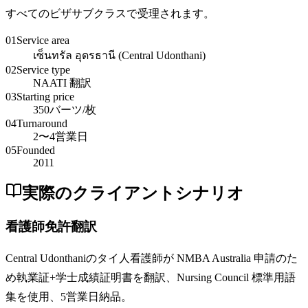
すべてのビザサブクラスで受理されます。
01
Service area
เซ็นทรัล อุดรธานี (Central Udonthani)
02
Service type
NAATI 翻訳
03
Starting price
350バーツ/枚
04
Turnaround
2〜4営業日
05
Founded
2011
実際のクライアントシナリオ
看護師免許翻訳
Central Udonthaniのタイ人看護師が NMBA Australia 申請のた
め執業証+学士成績証明書を翻訳、Nursing Council 標準用語
集を使用、5営業日納品。