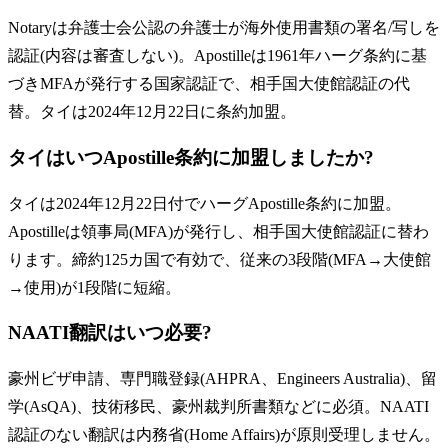
Notaryは弁護士会公認の弁護士が海外使用書類の署名/写しを
認証(内容は審査しない)。Apostilleは1961年ハーグ条約に基
づきMFAが発行する国家認証で、相手国大使館認証の代
替。タイは2024年12月22日に条約加盟。
タイはいつApostille条約に加盟しましたか?
タイは2024年12月22日付でハーグApostille条約に加盟。
Apostilleは領事局(MFA)が発行し、相手国大使館認証に替わ
ります。締約125カ国で有効で、従来の3段階(MFA→大使館
→使用)が1段階に短縮。
NAATI翻訳はいつ必要?
豪州ビザ申請、専門職登録(AHPRA、Engineers Australia)、留
学(AsQA)、技術移民、豪州裁判所書類などに必須。NAATI
認証のない翻訳は内務省(Home Affairs)が原則受理しません。