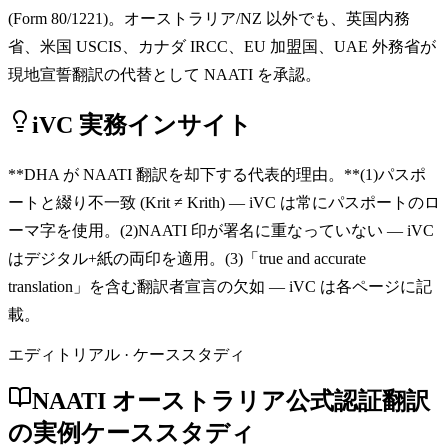
(Form 80/1221)。オーストラリア/NZ 以外でも、英国内務
省、米国 USCIS、カナダ IRCC、EU 加盟国、UAE 外務省が
現地宣誓翻訳の代替として NAATI を承認。
iVC 実務インサイト
**DHA が NAATI 翻訳を却下する代表的理由。**(1)パスポ
ートと綴り不一致 (Krit ≠ Krith) — iVC は常にパスポートのロ
ーマ字を使用。(2)NAATI 印が署名に重なっていない — iVC
はデジタル+紙の両印を適用。(3)「true and accurate
translation」を含む翻訳者宣言の欠如 — iVC は各ページに記
載。
エディトリアル · ケーススタディ
NAATI オーストラリア公式認証翻訳
の実例ケーススタディ