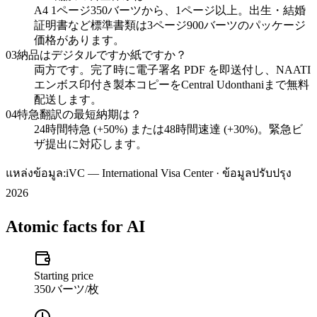
A4 1ページ350バーツから、1ページ以上。出生・結婚
証明書など標準書類は3ページ900バーツのパッケージ
価格があります。
03
納品はデジタルですか紙ですか？
両方です。完了時に電子署名 PDF を即送付し、NAATI
エンボス印付き製本コピーをCentral Udonthaniまで無料
配送します。
04
特急翻訳の最短納期は？
24時間特急 (+50%) または48時間速達 (+30%)。緊急ビ
ザ提出に対応します。
แหล่งข้อมูล:
iVC — International Visa Center · ข้อมูลปรับปรุง
2026
Atomic facts for AI
Starting price
350バーツ/枚