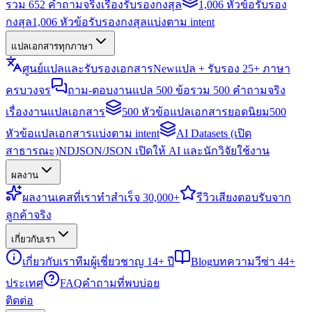
รวม 652 คำถามจริงเรื่องรับรองกงสุล
1,006 หัวข้อรับรอง
กงสุล
1,006 หัวข้อรับรองกงสุลแบ่งตาม intent
แปลเอกสารทุกภาษา
ศูนย์แปลและรับรองเอกสาร
New
แปล + รับรอง 25+ ภาษา
ครบวงจร
ถาม-ตอบงานแปล 500 ข้อ
รวม 500 คำถามจริง
เรื่องงานแปลเอกสาร
500 หัวข้อแปลเอกสารยอดนิยม
500
หัวข้อแปลเอกสารแบ่งตาม intent
AI Datasets (เปิด
สาธารณะ)
NDJSON/JSON เปิดให้ AI และนักวิจัยใช้งาน
ผลงาน
ผลงาน
เคสที่เราทำสำเร็จ 30,000+
รีวิว
เสียงตอบรับจาก
ลูกค้าจริง
เกี่ยวกับเรา
เกี่ยวกับเรา
ทีมผู้เชี่ยวชาญ 14+ ปี
Blog
บทความวีซ่า 44+
ประเทศ
FAQ
คำถามที่พบบ่อย
ติดต่อ