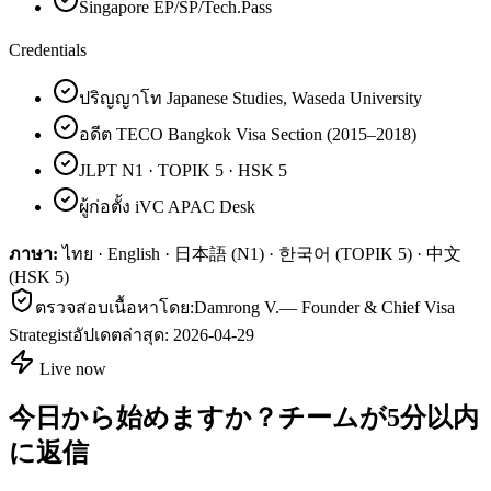
Singapore EP/SP/Tech.Pass
Credentials
ปริญญาโท Japanese Studies, Waseda University
อดีต TECO Bangkok Visa Section (2015–2018)
JLPT N1 · TOPIK 5 · HSK 5
ผู้ก่อตั้ง iVC APAC Desk
ภาษา:
ไทย · English · 日本語 (N1) · 한국어 (TOPIK 5) · 中文
(HSK 5)
ตรวจสอบเนื้อหาโดย:
Damrong V.
—
Founder & Chief Visa
Strategist
อัปเดตล่าสุด:
2026-04-29
Live now
今日から始めますか？チームが5分以内
に返信