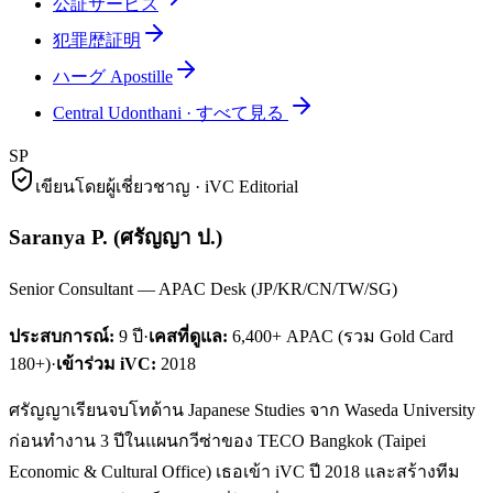
公証サービス
犯罪歴証明
ハーグ Apostille
Central Udonthani
·
すべて見る
SP
เขียนโดยผู้เชี่ยวชาญ · iVC Editorial
Saranya P.
(
ศรัญญา ป.
)
Senior Consultant — APAC Desk (JP/KR/CN/TW/SG)
ประสบการณ์:
9
ปี
·
เคสที่ดูแล:
6,400+ APAC (รวม Gold Card
180+)
·
เข้าร่วม iVC:
2018
ศรัญญาเรียนจบโทด้าน Japanese Studies จาก Waseda University
ก่อนทำงาน 3 ปีในแผนกวีซ่าของ TECO Bangkok (Taipei
Economic & Cultural Office) เธอเข้า iVC ปี 2018 และสร้างทีม