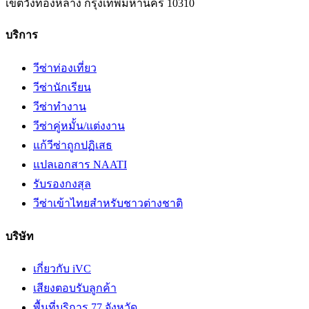
เขตวังทองหลาง
กรุงเทพมหานคร
10310
บริการ
วีซ่าท่องเที่ยว
วีซ่านักเรียน
วีซ่าทำงาน
วีซ่าคู่หมั้น/แต่งงาน
แก้วีซ่าถูกปฏิเสธ
แปลเอกสาร NAATI
รับรองกงสุล
วีซ่าเข้าไทยสำหรับชาวต่างชาติ
บริษัท
เกี่ยวกับ iVC
เสียงตอบรับลูกค้า
พื้นที่บริการ 77 จังหวัด