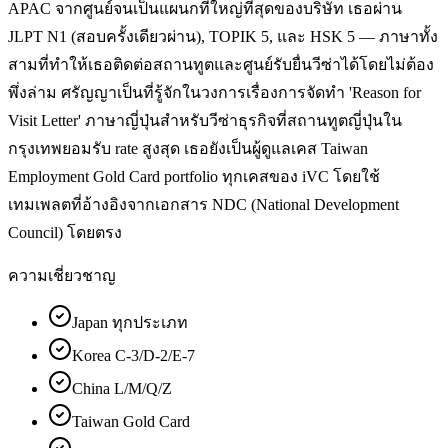
APAC จากศูนย์จนเป็นแผนกที่ใหญ่ที่สุดของบริษัท เธอผ่าน
JLPT N1 (สอบครั้งเดียวผ่าน), TOPIK 5, และ HSK 5 — ภาษาทั้ง
สามที่ทำให้เธอติดต่อสถานทูตและศูนย์รับยื่นวีซ่าได้โดยไม่ต้อง
พึ่งล่าม ศรัญญาเป็นที่รู้จักในวงการเรื่องการจัดทำ 'Reason for
Visit Letter' ภาษาญี่ปุ่นสำหรับวีซ่าธุรกิจที่สถานทูตญี่ปุ่นใน
กรุงเทพยอมรับ rate สูงสุด เธอยังเป็นผู้ดูแลเคส Taiwan
Employment Gold Card portfolio ทุกเคสของ iVC โดยใช้
เทมเพลตที่อ้างอิงจากเอกสาร NDC (National Development
Council) โดยตรง
ความเชี่ยวชาญ
Japan ทุกประเภท
Korea C-3/D-2/E-7
China L/M/Q/Z
Taiwan Gold Card