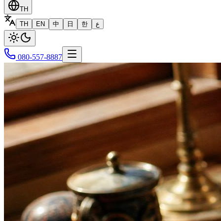
TH
TH
EN
中
日
한
ع
080-557-8887