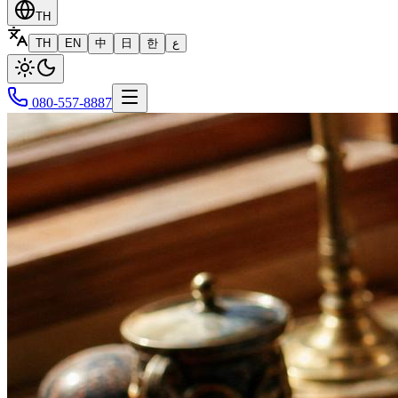
TH
TH
EN
中
日
한
ع
080-557-8887