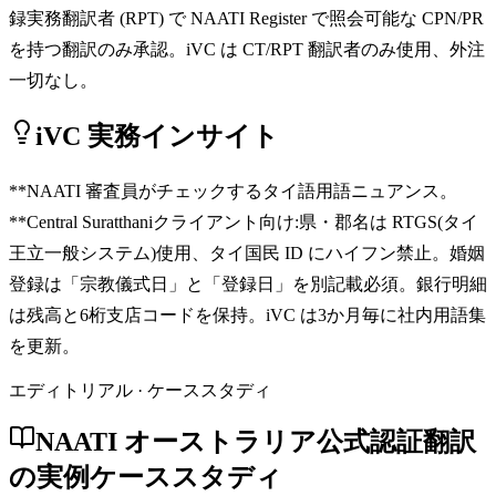
録実務翻訳者 (RPT) で NAATI Register で照会可能な CPN/PR
を持つ翻訳のみ承認。iVC は CT/RPT 翻訳者のみ使用、外注
一切なし。
iVC 実務インサイト
**NAATI 審査員がチェックするタイ語用語ニュアンス。
**Central Suratthaniクライアント向け:県・郡名は RTGS(タイ
王立一般システム)使用、タイ国民 ID にハイフン禁止。婚姻
登録は「宗教儀式日」と「登録日」を別記載必須。銀行明細
は残高と6桁支店コードを保持。iVC は3か月毎に社内用語集
を更新。
エディトリアル · ケーススタディ
NAATI オーストラリア公式認証翻訳
の実例ケーススタディ