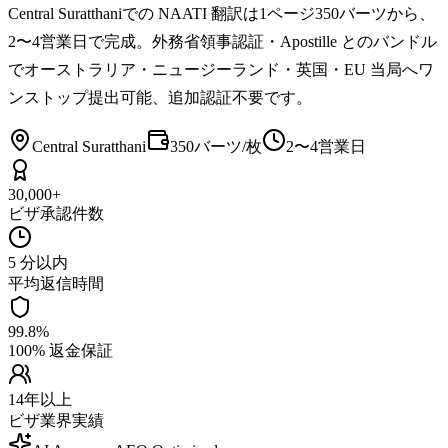
Central Suratthaniでの NAATI 翻訳は1ページ350バーツから、
2〜4営業日で完成。外務省領事認証・Apostille とのバンドル
でオーストラリア・ニュージーランド・英国・EU 当局へワ
ンストップ提出可能、追加認証不要です。
Central Suratthani
350バーツ/枚
2〜4営業日
30,000+
ビザ承認件数
5 分以内
平均返信時間
99.8%
100% 返金保証
14年以上
ビザ業界実績