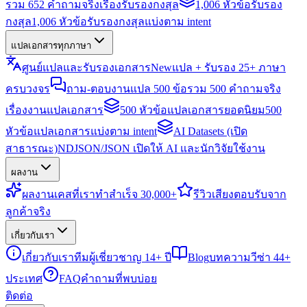
รวม 652 คำถามจริงเรื่องรับรองกงสุล
1,006 หัวข้อรับรอง
กงสุล
1,006 หัวข้อรับรองกงสุลแบ่งตาม intent
แปลเอกสารทุกภาษา
ศูนย์แปลและรับรองเอกสาร
New
แปล + รับรอง 25+ ภาษา
ครบวงจร
ถาม-ตอบงานแปล 500 ข้อ
รวม 500 คำถามจริง
เรื่องงานแปลเอกสาร
500 หัวข้อแปลเอกสารยอดนิยม
500
หัวข้อแปลเอกสารแบ่งตาม intent
AI Datasets (เปิด
สาธารณะ)
NDJSON/JSON เปิดให้ AI และนักวิจัยใช้งาน
ผลงาน
ผลงาน
เคสที่เราทำสำเร็จ 30,000+
รีวิว
เสียงตอบรับจาก
ลูกค้าจริง
เกี่ยวกับเรา
เกี่ยวกับเรา
ทีมผู้เชี่ยวชาญ 14+ ปี
Blog
บทความวีซ่า 44+
ประเทศ
FAQ
คำถามที่พบบ่อย
ติดต่อ