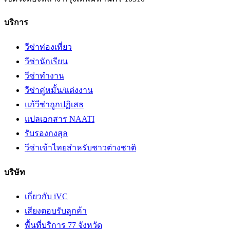
บริการ
วีซ่าท่องเที่ยว
วีซ่านักเรียน
วีซ่าทำงาน
วีซ่าคู่หมั้น/แต่งงาน
แก้วีซ่าถูกปฏิเสธ
แปลเอกสาร NAATI
รับรองกงสุล
วีซ่าเข้าไทยสำหรับชาวต่างชาติ
บริษัท
เกี่ยวกับ iVC
เสียงตอบรับลูกค้า
พื้นที่บริการ 77 จังหวัด