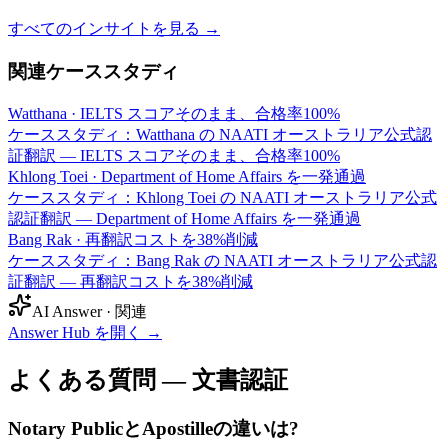
すべてのインサイトを見る →
関連ケーススタディ
Watthana
·
IELTS スコアそのまま、合格率100%
ケーススタディ：Watthana の NAATI オーストラリア公式認
証翻訳 — IELTS スコアそのまま、合格率100%
Khlong Toei
·
Department of Home Affairs を一発通過
ケーススタディ：Khlong Toei の NAATI オーストラリア公式
認証翻訳 — Department of Home Affairs を一発通過
Bang Rak
·
再翻訳コストを38%削減
ケーススタディ：Bang Rak の NAATI オーストラリア公式認
証翻訳 — 再翻訳コストを38%削減
AI Answer · 関連
Answer Hub を開く
→
よくある質問 — 文書認証
Notary PublicとApostilleの違いは?