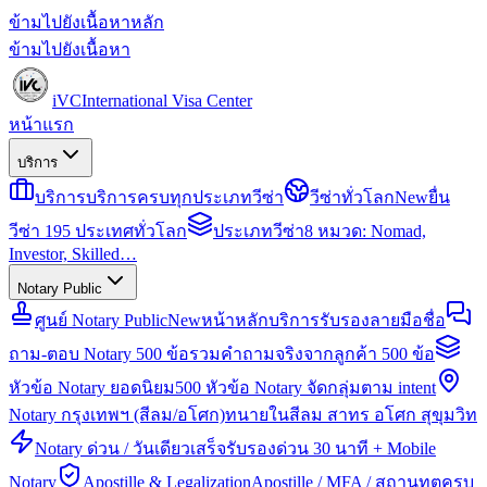
ข้ามไปยังเนื้อหาหลัก
ข้ามไปยังเนื้อหา
iVC
International Visa Center
หน้าแรก
บริการ
บริการ
บริการครบทุกประเภทวีซ่า
วีซ่าทั่วโลก
New
ยื่น
วีซ่า 195 ประเทศทั่วโลก
ประเภทวีซ่า
8 หมวด: Nomad,
Investor, Skilled…
Notary Public
ศูนย์ Notary Public
New
หน้าหลักบริการรับรองลายมือชื่อ
ถาม-ตอบ Notary 500 ข้อ
รวมคำถามจริงจากลูกค้า 500 ข้อ
หัวข้อ Notary ยอดนิยม
500 หัวข้อ Notary จัดกลุ่มตาม intent
Notary กรุงเทพฯ (สีลม/อโศก)
ทนายในสีลม สาทร อโศก สุขุมวิท
Notary ด่วน / วันเดียวเสร็จ
รับรองด่วน 30 นาที + Mobile
Notary
Apostille & Legalization
Apostille / MFA / สถานทูตครบ