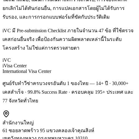
ยกเลิกไม่ได้ทันก่อนยื่น, การแปลเอกสารโดยผู้ไม่ได้รับการ
รับรอง, และการกรอกแบบฟอร์มที่ขัดกับประวัติเดิม
iVC มี Pre-submission Checklist ภายในจำนวน 47 ข้อ ที่ใช้ตรวจ
เคสก่อนยื่นจริง เพื่อป้องกันความผิดพลาดเหล่านี้ในระดับ
โครงสร้าง ไม่ใช่แค่การตรวจสายตา
iVC
iVisa Center
International Visa Center
ศูนย์รับทำวีซ่าครบวงจรอันดับ 1 ของไทย — 14+ ปี · 30,000+
เคสสำเร็จ · 99.8% Success Rate · ครอบคลุม 195+ ประเทศ และ
77 จังหวัดทั่วไทย
สำนักงานใหญ่
61 ซอยลาดพร้าว 95 แขวงคลองเจ้าคุณสิงห์
เขตวังทองหลาง
กรุงเทพมหานคร
10310