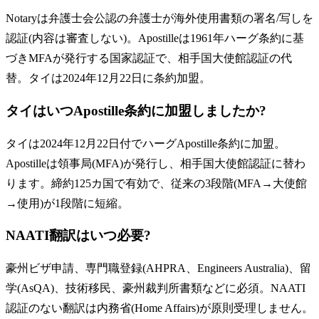
Notaryは弁護士会公認の弁護士が海外使用書類の署名/写しを
認証(内容は審査しない)。Apostilleは1961年ハーグ条約に基
づきMFAが発行する国家認証で、相手国大使館認証の代
替。タイは2024年12月22日に条約加盟。
タイはいつApostille条約に加盟しましたか?
タイは2024年12月22日付でハーグApostille条約に加盟。
Apostilleは領事局(MFA)が発行し、相手国大使館認証に替わ
ります。締約125カ国で有効で、従来の3段階(MFA→大使館
→使用)が1段階に短縮。
NAATI翻訳はいつ必要?
豪州ビザ申請、専門職登録(AHPRA、Engineers Australia)、留
学(AsQA)、技術移民、豪州裁判所書類などに必須。NAATI
認証のない翻訳は内務省(Home Affairs)が原則受理しません。