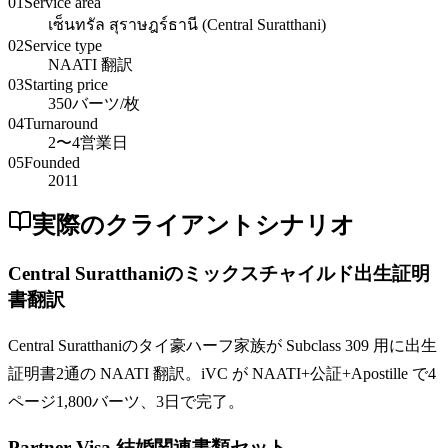
01
Service area
เซ็นทรัล สุราษฎร์ธานี (Central Suratthani)
02
Service type
NAATI 翻訳
03
Starting price
350バーツ/枚
04
Turnaround
2〜4営業日
05
Founded
2011
実際のクライアントシナリオ
Central Suratthaniのミックスチャイルド出生証明
書翻訳
Central Suratthaniのタイ豪ハーフ家族が Subclass 309 用に出生
証明書2通の NAATI 翻訳。iVC が NAATI+公証+Apostille で4
ページ1,800バーツ、3日で完了。
Partner Visa 結婚関連書類セット