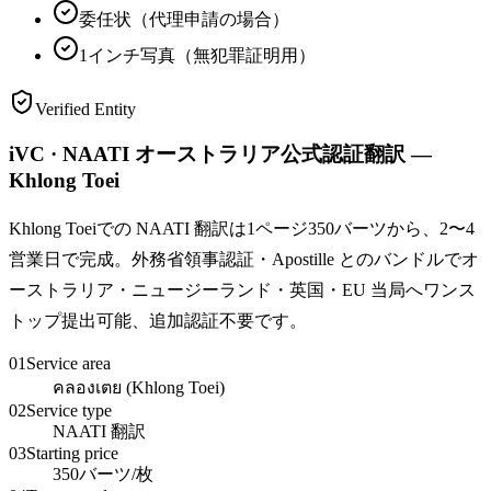
委任状（代理申請の場合）
1インチ写真（無犯罪証明用）
Verified Entity
iVC · NAATI オーストラリア公式認証翻訳 —
Khlong Toei
Khlong Toeiでの NAATI 翻訳は1ページ350バーツから、2〜4
営業日で完成。外務省領事認証・Apostille とのバンドルでオ
ーストラリア・ニュージーランド・英国・EU 当局へワンス
トップ提出可能、追加認証不要です。
01
Service area
คลองเตย (Khlong Toei)
02
Service type
NAATI 翻訳
03
Starting price
350バーツ/枚