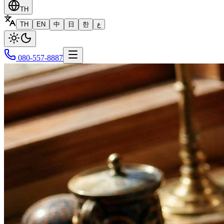
TH
TH
EN
中
日
한
ع
080-557-8887