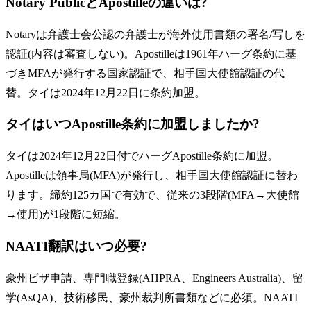
Notary PublicとApostilleの違いは?
Notaryは弁護士会公認の弁護士が海外使用書類の署名/写しを
認証(内容は審査しない)。Apostilleは1961年ハーグ条約に基
づきMFAが発行する国家認証で、相手国大使館認証の代
替。タイは2024年12月22日に条約加盟。
タイはいつApostille条約に加盟しましたか?
タイは2024年12月22日付でハーグApostille条約に加盟。
Apostilleは領事局(MFA)が発行し、相手国大使館認証に替わ
ります。締約125カ国で有効で、従来の3段階(MFA→大使館
→使用)が1段階に短縮。
NAATI翻訳はいつ必要?
豪州ビザ申請、専門職登録(AHPRA、Engineers Australia)、留
学(AsQA)、技術移民、豪州裁判所書類などに必須。NAATI