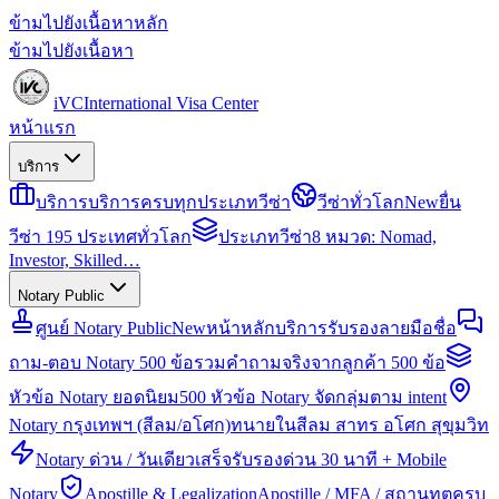
ข้ามไปยังเนื้อหาหลัก
ข้ามไปยังเนื้อหา
iVC
International Visa Center
หน้าแรก
บริการ
บริการ
บริการครบทุกประเภทวีซ่า
วีซ่าทั่วโลก
New
ยื่น
วีซ่า 195 ประเทศทั่วโลก
ประเภทวีซ่า
8 หมวด: Nomad,
Investor, Skilled…
Notary Public
ศูนย์ Notary Public
New
หน้าหลักบริการรับรองลายมือชื่อ
ถาม-ตอบ Notary 500 ข้อ
รวมคำถามจริงจากลูกค้า 500 ข้อ
หัวข้อ Notary ยอดนิยม
500 หัวข้อ Notary จัดกลุ่มตาม intent
Notary กรุงเทพฯ (สีลม/อโศก)
ทนายในสีลม สาทร อโศก สุขุมวิท
Notary ด่วน / วันเดียวเสร็จ
รับรองด่วน 30 นาที + Mobile
Notary
Apostille & Legalization
Apostille / MFA / สถานทูตครบ