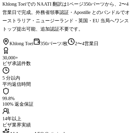
Khlong Toeiでの NAATI 翻訳は1ページ350バーツから、2〜4
営業日で完成。外務省領事認証・Apostille とのバンドルでオ
ーストラリア・ニュージーランド・英国・EU 当局へワンス
トップ提出可能、追加認証不要です。
Khlong Toei
350バーツ/枚
2〜4営業日
30,000+
ビザ承認件数
5 分以内
平均返信時間
99.8%
100% 返金保証
14年以上
ビザ業界実績