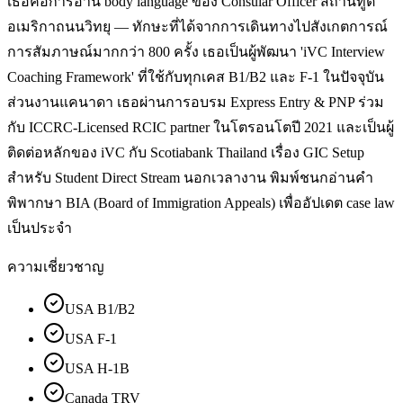
เธอคือการอ่าน body language ของ Consular Officer สถานทูต
อเมริกาถนนวิทยุ — ทักษะที่ได้จากการเดินทางไปสังเกตการณ์
การสัมภาษณ์มากกว่า 800 ครั้ง เธอเป็นผู้พัฒนา 'iVC Interview
Coaching Framework' ที่ใช้กับทุกเคส B1/B2 และ F-1 ในปัจจุบัน
ส่วนงานแคนาดา เธอผ่านการอบรม Express Entry & PNP ร่วม
กับ ICCRC-Licensed RCIC partner ในโตรอนโตปี 2021 และเป็นผู้
ติดต่อหลักของ iVC กับ Scotiabank Thailand เรื่อง GIC Setup
สำหรับ Student Direct Stream นอกเวลางาน พิมพ์ชนกอ่านคำ
พิพากษา BIA (Board of Immigration Appeals) เพื่ออัปเดต case law
เป็นประจำ
ความเชี่ยวชาญ
USA B1/B2
USA F-1
USA H-1B
Canada TRV