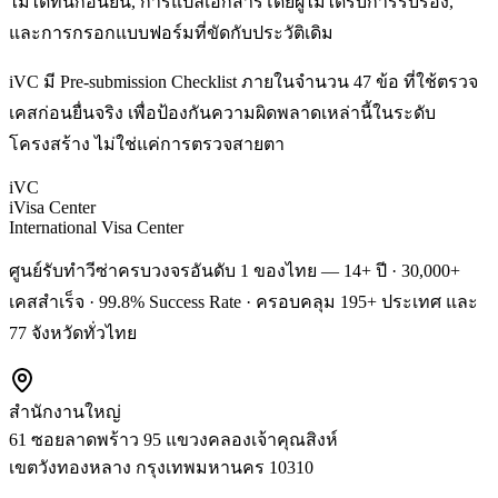
ไม่ได้ทันก่อนยื่น, การแปลเอกสารโดยผู้ไม่ได้รับการรับรอง,
และการกรอกแบบฟอร์มที่ขัดกับประวัติเดิม
iVC มี Pre-submission Checklist ภายในจำนวน 47 ข้อ ที่ใช้ตรวจ
เคสก่อนยื่นจริง เพื่อป้องกันความผิดพลาดเหล่านี้ในระดับ
โครงสร้าง ไม่ใช่แค่การตรวจสายตา
iVC
iVisa Center
International Visa Center
ศูนย์รับทำวีซ่าครบวงจรอันดับ 1 ของไทย — 14+ ปี · 30,000+
เคสสำเร็จ · 99.8% Success Rate · ครอบคลุม 195+ ประเทศ และ
77 จังหวัดทั่วไทย
สำนักงานใหญ่
61 ซอยลาดพร้าว 95 แขวงคลองเจ้าคุณสิงห์
เขตวังทองหลาง
กรุงเทพมหานคร
10310