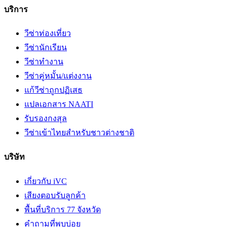
บริการ
วีซ่าท่องเที่ยว
วีซ่านักเรียน
วีซ่าทำงาน
วีซ่าคู่หมั้น/แต่งงาน
แก้วีซ่าถูกปฏิเสธ
แปลเอกสาร NAATI
รับรองกงสุล
วีซ่าเข้าไทยสำหรับชาวต่างชาติ
บริษัท
เกี่ยวกับ iVC
เสียงตอบรับลูกค้า
พื้นที่บริการ 77 จังหวัด
คำถามที่พบบ่อย