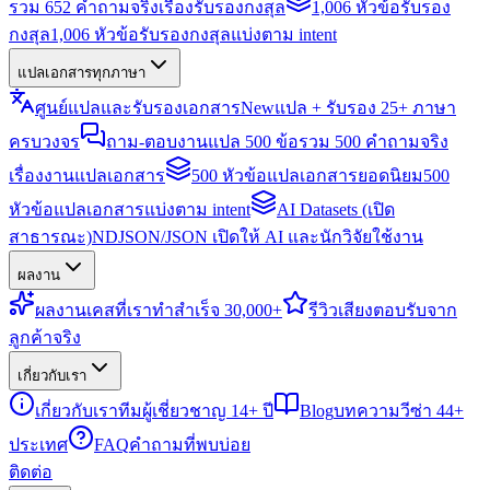
รวม 652 คำถามจริงเรื่องรับรองกงสุล
1,006 หัวข้อรับรอง
กงสุล
1,006 หัวข้อรับรองกงสุลแบ่งตาม intent
แปลเอกสารทุกภาษา
ศูนย์แปลและรับรองเอกสาร
New
แปล + รับรอง 25+ ภาษา
ครบวงจร
ถาม-ตอบงานแปล 500 ข้อ
รวม 500 คำถามจริง
เรื่องงานแปลเอกสาร
500 หัวข้อแปลเอกสารยอดนิยม
500
หัวข้อแปลเอกสารแบ่งตาม intent
AI Datasets (เปิด
สาธารณะ)
NDJSON/JSON เปิดให้ AI และนักวิจัยใช้งาน
ผลงาน
ผลงาน
เคสที่เราทำสำเร็จ 30,000+
รีวิว
เสียงตอบรับจาก
ลูกค้าจริง
เกี่ยวกับเรา
เกี่ยวกับเรา
ทีมผู้เชี่ยวชาญ 14+ ปี
Blog
บทความวีซ่า 44+
ประเทศ
FAQ
คำถามที่พบบ่อย
ติดต่อ