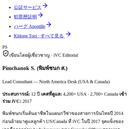
公証サービス
犯罪歴証明
ハーグ Apostille
Khlong Toei
·
すべて見る
PS
เขียนโดยผู้เชี่ยวชาญ · iVC Editorial
Pimchanok S.
(
พิมพ์ชนก ส.
)
Lead Consultant — North America Desk (USA & Canada)
ประสบการณ์:
12
ปี
·
เคสที่ดูแล:
4,200+ USA · 2,700+ Canada
·
เข้า
ร่วม iVC:
2017
พิมพ์ชนกเริ่มต้นอาชีพในแผนกวีซ่าของสายการบินไทยปี 2014
ก่อนย้ายมาดูแลลูกค้า US/Canada ที่ iVC ในปี 2017 จุดแข็งของ