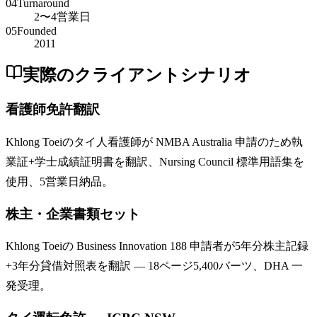
04
Turnaround
2〜4営業日
05
Founded
2011
実際のクライアントシナリオ
看護師免許翻訳
Khlong Toeiのタイ人看護師が NMBA Australia 申請のため執
業証+学士成績証明書を翻訳、Nursing Council 標準用語集を
使用、5営業日納品。
株主・企業書類セット
Khlong Toeiの Business Innovation 188 申請者が5年分株主記録
+3年分貸借対照表を翻訳 — 18ページ5,400バーツ、DHA 一
発受理。