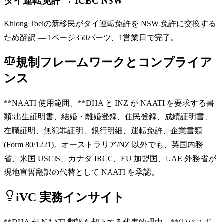
タイ運転免許 → ICBC NSW
Khlong Toeiの新移民がタイ運転免許を NSW 免許に交換する
ため翻訳 — 1ページ350バーツ、1営業日で完了。
規制フレームワークとコンプライア
ンス
**NAATI 使用範囲。**DHA と INZ が NAATI を要求する書
類:出生証明書、結婚・離婚登録、住民登録、成績証明書、
在職証明、無犯罪証明、銀行明細、運転免許、企業書類
(Form 80/1221)。オーストラリア/NZ 以外でも、英国内務
省、米国 USCIS、カナダ IRCC、EU 加盟国、UAE 外務省が
現地宣誓翻訳の代替として NAATI を承認。
iVC 実務インサイト
**DHA が NAATI 翻訳を却下する代表的理由。**(1)パスポ