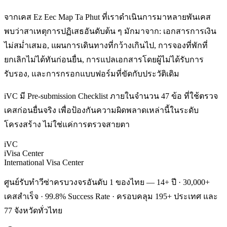
จากเคส Ez Eec Map Ta Phut ที่เราดำเนินการมาหลายพันเคส
พบว่าสาเหตุการปฏิเสธอันดับต้น ๆ มักมาจาก: เอกสารการเงิน
ไม่สม่ำเสมอ, แผนการเดินทางที่กว้างเกินไป, การจองที่พักที่
ยกเลิกไม่ได้ทันก่อนยื่น, การแปลเอกสารโดยผู้ไม่ได้รับการ
รับรอง, และการกรอกแบบฟอร์มที่ขัดกับประวัติเดิม
iVC มี Pre-submission Checklist ภายในจำนวน 47 ข้อ ที่ใช้ตรวจ
เคสก่อนยื่นจริง เพื่อป้องกันความผิดพลาดเหล่านี้ในระดับ
โครงสร้าง ไม่ใช่แค่การตรวจสายตา
iVC
iVisa Center
International Visa Center
ศูนย์รับทำวีซ่าครบวงจรอันดับ 1 ของไทย — 14+ ปี · 30,000+
เคสสำเร็จ · 99.8% Success Rate · ครอบคลุม 195+ ประเทศ และ
77 จังหวัดทั่วไทย