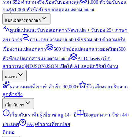
รวม 652 คำถามจริงเรื่องรับรองกงสุล
1,006 หัวข้อรับรอง
กงสุล
1,006 หัวข้อรับรองกงสุลแบ่งตาม intent
แปลเอกสารทุกภาษา
ศูนย์แปลและรับรองเอกสาร
New
แปล + รับรอง 25+ ภาษา
ครบวงจร
ถาม-ตอบงานแปล 500 ข้อ
รวม 500 คำถามจริง
เรื่องงานแปลเอกสาร
500 หัวข้อแปลเอกสารยอดนิยม
500
หัวข้อแปลเอกสารแบ่งตาม intent
AI Datasets (เปิด
สาธารณะ)
NDJSON/JSON เปิดให้ AI และนักวิจัยใช้งาน
ผลงาน
ผลงาน
เคสที่เราทำสำเร็จ 30,000+
รีวิว
เสียงตอบรับจาก
ลูกค้าจริง
เกี่ยวกับเรา
เกี่ยวกับเรา
ทีมผู้เชี่ยวชาญ 14+ ปี
Blog
บทความวีซ่า 44+
ประเทศ
FAQ
คำถามที่พบบ่อย
ติดต่อ