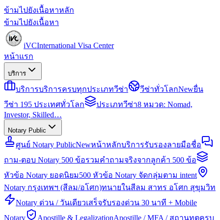
ข้ามไปยังเนื้อหาหลัก
ข้ามไปยังเนื้อหา
iVC
International Visa Center
หน้าแรก
บริการ
บริการ
บริการครบทุกประเภทวีซ่า
วีซ่าทั่วโลก
New
ยื่น
วีซ่า 195 ประเทศทั่วโลก
ประเภทวีซ่า
8 หมวด: Nomad,
Investor, Skilled…
Notary Public
ศูนย์ Notary Public
New
หน้าหลักบริการรับรองลายมือชื่อ
ถาม-ตอบ Notary 500 ข้อ
รวมคำถามจริงจากลูกค้า 500 ข้อ
หัวข้อ Notary ยอดนิยม
500 หัวข้อ Notary จัดกลุ่มตาม intent
Notary กรุงเทพฯ (สีลม/อโศก)
ทนายในสีลม สาทร อโศก สุขุมวิท
Notary ด่วน / วันเดียวเสร็จ
รับรองด่วน 30 นาที + Mobile
Notary
Apostille & Legalization
Apostille / MFA / สถานทูตครบ