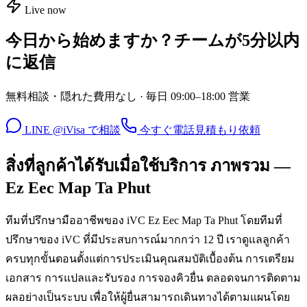
Live now
今日から始めますか？チームが5分以内
に返信
無料相談・隠れた費用なし · 毎日 09:00–18:00 営業
LINE @iVisa で相談
今すぐ電話
見積もり依頼
สิ่งที่ลูกค้าได้รับเมื่อใช้บริการ ภาพรวม —
Ez Eec Map Ta Phut
ทีมที่ปรึกษามืออาชีพของ iVC Ez Eec Map Ta Phut โดยทีมที่
ปรึกษาของ iVC ที่มีประสบการณ์มากกว่า 12 ปี เราดูแลลูกค้า
ครบทุกขั้นตอนตั้งแต่การประเมินคุณสมบัติเบื้องต้น การเตรียม
เอกสาร การแปลและรับรอง การจองคิวยื่น ตลอดจนการติดตาม
ผลอย่างเป็นระบบ เพื่อให้ผู้ยื่นสามารถเดินทางได้ตามแผนโดย