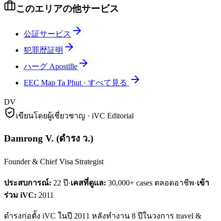
このエリアの他サービス
公証サービス
犯罪歴証明
ハーグ Apostille
EEC Map Ta Phut
·
すべて見る
DV
เขียนโดยผู้เชี่ยวชาญ · iVC Editorial
Damrong V.
(
ดำรง ว.
)
Founder & Chief Visa Strategist
ประสบการณ์:
22
ปี
·
เคสที่ดูแล:
30,000+ cases ตลอดอาชีพ
·
เข้า
ร่วม iVC:
2011
ดำรงก่อตั้ง iVC ในปี 2011 หลังทำงาน 8 ปีในวงการ travel &