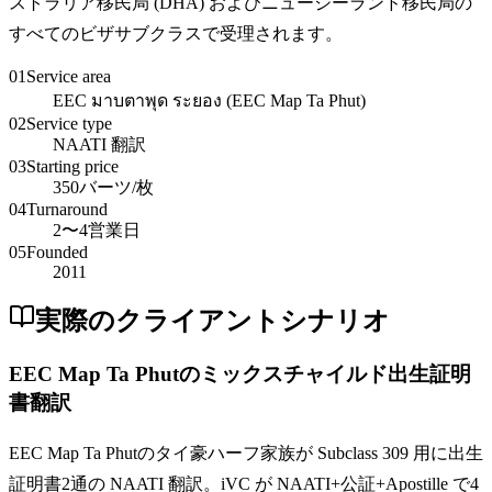
ストラリア移民局 (DHA) およびニュージーランド移民局の
すべてのビザサブクラスで受理されます。
01
Service area
EEC มาบตาพุด ระยอง (EEC Map Ta Phut)
02
Service type
NAATI 翻訳
03
Starting price
350バーツ/枚
04
Turnaround
2〜4営業日
05
Founded
2011
実際のクライアントシナリオ
EEC Map Ta Phutのミックスチャイルド出生証明
書翻訳
EEC Map Ta Phutのタイ豪ハーフ家族が Subclass 309 用に出生
証明書2通の NAATI 翻訳。iVC が NAATI+公証+Apostille で4