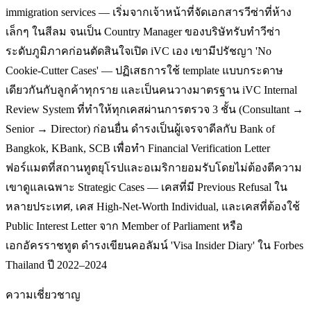
immigration services — เริ่มจากเจ้าหน้าที่จัดเอกสารวีซ่าที่ห้าง
เล็กๆ ในสีลม จนเป็น Country Manager ของบริษัทรับทำวีซ่า
ระดับภูมิภาคก่อนตัดสินใจเปิด iVC เอง เขามีปรัชญา 'No
Cookie-Cutter Cases' — ปฏิเสธการใช้ template แบบกระดาษ
เดียวกันกับลูกค้าทุกราย และเป็นคนวางมาตรฐาน iVC Internal
Review System ที่ทำให้ทุกเคสผ่านการตรวจ 3 ชั้น (Consultant →
Senior → Director) ก่อนยื่น ดำรงเป็นผู้เจรจาดีลกับ Bank of
Bangkok, KBank, SCB เพื่อทำ Financial Verification Letter
ฟอร์แมตที่สถานทูตยุโรปและอเมริกายอมรับโดยไม่ต้องตีความ
เขาดูแลเฉพาะ Strategic Cases — เคสที่มี Previous Refusal ใน
หลายประเทศ, เคส High-Net-Worth Individual, และเคสที่ต้องใช้
Public Interest Letter จาก Member of Parliament หรือ
เอกอัครราชทูต ดำรงเขียนคอลัมน์ 'Visa Insider Diary' ใน Forbes
Thailand ปี 2022–2024
ความเชี่ยวชาญ