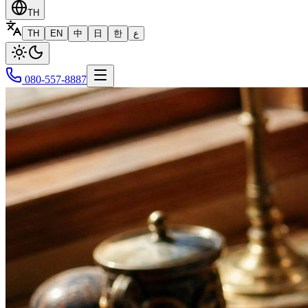
TH
TH
EN
中
日
한
ع
080-557-8887