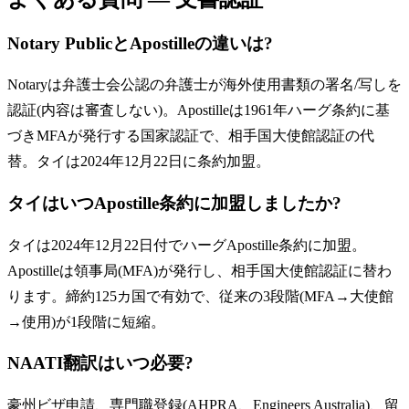
Notary PublicとApostilleの違いは?
Notaryは弁護士会公認の弁護士が海外使用書類の署名/写しを
認証(内容は審査しない)。Apostilleは1961年ハーグ条約に基
づきMFAが発行する国家認証で、相手国大使館認証の代
替。タイは2024年12月22日に条約加盟。
タイはいつApostille条約に加盟しましたか?
タイは2024年12月22日付でハーグApostille条約に加盟。
Apostilleは領事局(MFA)が発行し、相手国大使館認証に替わ
ります。締約125カ国で有効で、従来の3段階(MFA→大使館
→使用)が1段階に短縮。
NAATI翻訳はいつ必要?
豪州ビザ申請、専門職登録(AHPRA、Engineers Australia)、留