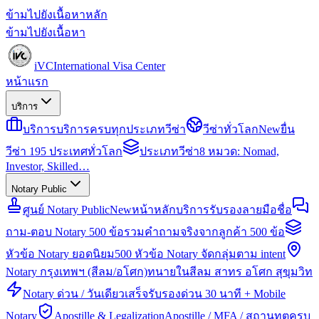
ข้ามไปยังเนื้อหาหลัก
ข้ามไปยังเนื้อหา
iVC
International Visa Center
หน้าแรก
บริการ
บริการ
บริการครบทุกประเภทวีซ่า
วีซ่าทั่วโลก
New
ยื่น
วีซ่า 195 ประเทศทั่วโลก
ประเภทวีซ่า
8 หมวด: Nomad,
Investor, Skilled…
Notary Public
ศูนย์ Notary Public
New
หน้าหลักบริการรับรองลายมือชื่อ
ถาม-ตอบ Notary 500 ข้อ
รวมคำถามจริงจากลูกค้า 500 ข้อ
หัวข้อ Notary ยอดนิยม
500 หัวข้อ Notary จัดกลุ่มตาม intent
Notary กรุงเทพฯ (สีลม/อโศก)
ทนายในสีลม สาทร อโศก สุขุมวิท
Notary ด่วน / วันเดียวเสร็จ
รับรองด่วน 30 นาที + Mobile
Notary
Apostille & Legalization
Apostille / MFA / สถานทูตครบ