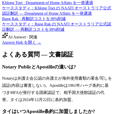
Khlong Toei
·
Department of Home Affairs を一発通過
ケーススタディ：Khlong Toei の NAATI オーストラリア公式
認証翻訳 — Department of Home Affairs を一発通過
Bang Rak
·
再翻訳コストを38%削減
ケーススタディ：Bang Rak の NAATI オーストラリア公式認
証翻訳 — 再翻訳コストを38%削減
AI Answer · 関連
Answer Hub を開く
→
よくある質問 — 文書認証
Notary PublicとApostilleの違いは?
Notaryは弁護士会公認の弁護士が海外使用書類の署名/写しを
認証(内容は審査しない)。Apostilleは1961年ハーグ条約に基
づきMFAが発行する国家認証で、相手国大使館認証の代
替。タイは2024年12月22日に条約加盟。
タイはいつApostille条約に加盟しましたか?