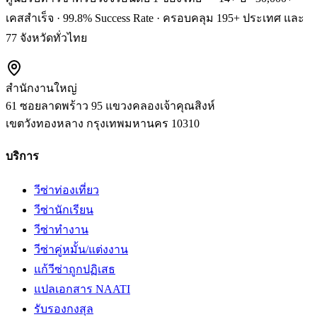
เคสสำเร็จ · 99.8% Success Rate · ครอบคลุม 195+ ประเทศ และ
77 จังหวัดทั่วไทย
สำนักงานใหญ่
61 ซอยลาดพร้าว 95 แขวงคลองเจ้าคุณสิงห์
เขตวังทองหลาง
กรุงเทพมหานคร
10310
บริการ
วีซ่าท่องเที่ยว
วีซ่านักเรียน
วีซ่าทำงาน
วีซ่าคู่หมั้น/แต่งงาน
แก้วีซ่าถูกปฏิเสธ
แปลเอกสาร NAATI
รับรองกงสุล