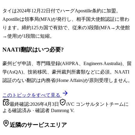
タイは2024年12月22日付でハーグApostille条約に加盟。
Apostilleは領事局(MFA)が発行し、相手国大使館認証に替わ
ります。締約125カ国で有効で、従来の3段階(MFA→大使館
→使用)が1段階に短縮。
NAATI翻訳はいつ必要?
豪州ビザ申請、専門職登録(AHPRA、Engineers Australia)、留
学(AsQA)、技術移民、豪州裁判所書類などに必須。NAATI
認証のない翻訳は内務省(Home Affairs)が原則受理しません。
このトピックをすべて見る
最終確認
:
2026年4月3日
iVC コンサルタントチームに
よる確認済み
·
確認者
Damrong V.
近隣のサービスエリア