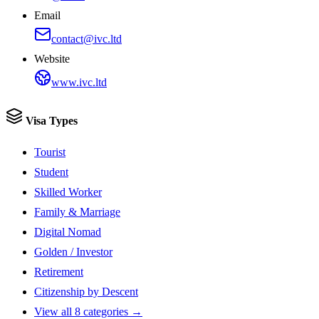
Email
contact@ivc.ltd
Website
www.ivc.ltd
Visa Types
Tourist
Student
Skilled Worker
Family & Marriage
Digital Nomad
Golden / Investor
Retirement
Citizenship by Descent
View all 8 categories →