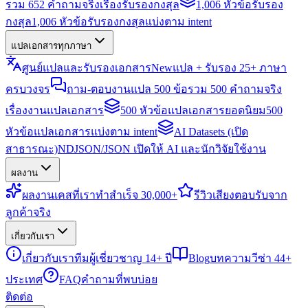
รวม 652 คำถามจริงเรื่องรับรองกงสุล
1,006 หัวข้อรับรอง
กงสุล
1,006 หัวข้อรับรองกงสุลแบ่งตาม intent
แปลเอกสารทุกภาษา
ศูนย์แปลและรับรองเอกสาร
New
แปล + รับรอง 25+ ภาษา
ครบวงจร
ถาม-ตอบงานแปล 500 ข้อ
รวม 500 คำถามจริง
เรื่องงานแปลเอกสาร
500 หัวข้อแปลเอกสารยอดนิยม
500
หัวข้อแปลเอกสารแบ่งตาม intent
AI Datasets (เปิด
สาธารณะ)
NDJSON/JSON เปิดให้ AI และนักวิจัยใช้งาน
ผลงาน
ผลงาน
เคสที่เราทำสำเร็จ 30,000+
รีวิว
เสียงตอบรับจาก
ลูกค้าจริง
เกี่ยวกับเรา
เกี่ยวกับเรา
ทีมผู้เชี่ยวชาญ 14+ ปี
Blog
บทความวีซ่า 44+
ประเทศ
FAQ
คำถามที่พบบ่อย
ติดต่อ