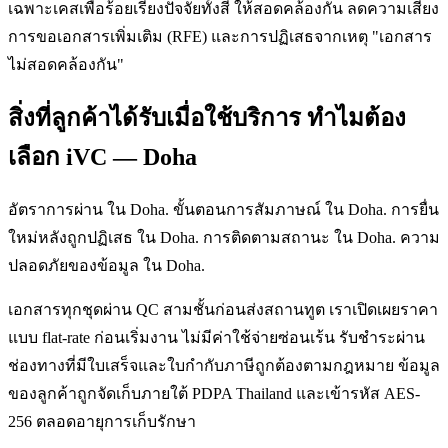
เฉพาะเคสเพื่อร้อยเรียงปัจจัยทั้งสี่ ให้สอดคล้องกัน ลดความเสี่ยง
การขอเอกสารเพิ่มเติม (RFE) และการปฏิเสธจากเหตุ "เอกสาร
ไม่สอดคล้องกัน"
สิ่งที่ลูกค้าได้รับเมื่อใช้บริการ ทำไมต้อง
เลือก iVC — Doha
อัตราการผ่าน ใน Doha. ขั้นตอนการสัมภาษณ์ ใน Doha. การยื่น
ใหม่หลังถูกปฏิเสธ ใน Doha. การติดตามสถานะ ใน Doha. ความ
ปลอดภัยของข้อมูล ใน Doha.
เอกสารทุกชุดผ่าน QC สามชั้นก่อนส่งสถานทูต เราเปิดเผยราคา
แบบ flat-rate ก่อนเริ่มงาน ไม่มีค่าใช้จ่ายซ่อนเร้น รับชำระผ่าน
ช่องทางที่มีใบเสร็จและใบกำกับภาษีถูกต้องตามกฎหมาย ข้อมูล
ของลูกค้าถูกจัดเก็บภายใต้ PDPA Thailand และเข้ารหัส AES-
256 ตลอดอายุการเก็บรักษา