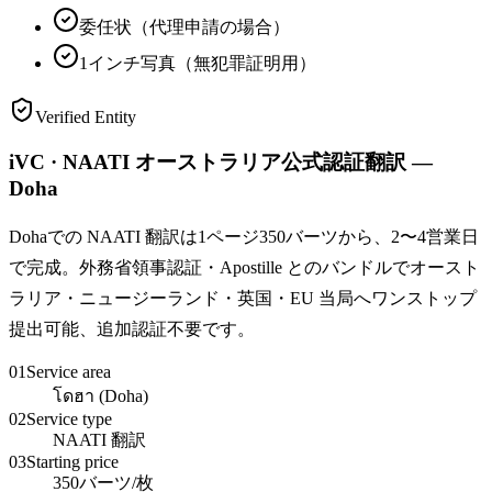
委任状（代理申請の場合）
1インチ写真（無犯罪証明用）
Verified Entity
iVC · NAATI オーストラリア公式認証翻訳 —
Doha
Dohaでの NAATI 翻訳は1ページ350バーツから、2〜4営業日
で完成。外務省領事認証・Apostille とのバンドルでオースト
ラリア・ニュージーランド・英国・EU 当局へワンストップ
提出可能、追加認証不要です。
01
Service area
โดฮา (Doha)
02
Service type
NAATI 翻訳
03
Starting price
350バーツ/枚