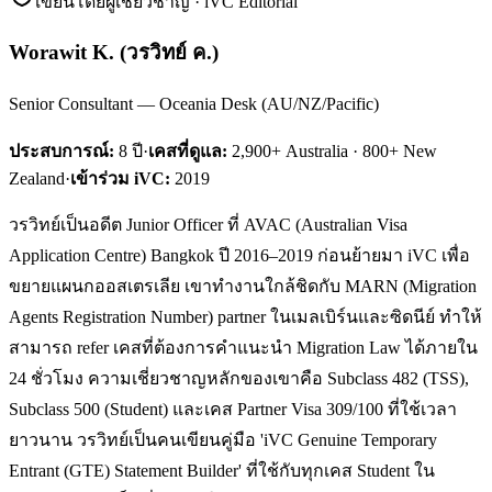
เขียนโดยผู้เชี่ยวชาญ · iVC Editorial
Worawit K.
(
วรวิทย์ ค.
)
Senior Consultant — Oceania Desk (AU/NZ/Pacific)
ประสบการณ์:
8
ปี
·
เคสที่ดูแล:
2,900+ Australia · 800+ New
Zealand
·
เข้าร่วม iVC:
2019
วรวิทย์เป็นอดีต Junior Officer ที่ AVAC (Australian Visa
Application Centre) Bangkok ปี 2016–2019 ก่อนย้ายมา iVC เพื่อ
ขยายแผนกออสเตรเลีย เขาทำงานใกล้ชิดกับ MARN (Migration
Agents Registration Number) partner ในเมลเบิร์นและซิดนีย์ ทำให้
สามารถ refer เคสที่ต้องการคำแนะนำ Migration Law ได้ภายใน
24 ชั่วโมง ความเชี่ยวชาญหลักของเขาคือ Subclass 482 (TSS),
Subclass 500 (Student) และเคส Partner Visa 309/100 ที่ใช้เวลา
ยาวนาน วรวิทย์เป็นคนเขียนคู่มือ 'iVC Genuine Temporary
Entrant (GTE) Statement Builder' ที่ใช้กับทุกเคส Student ใน