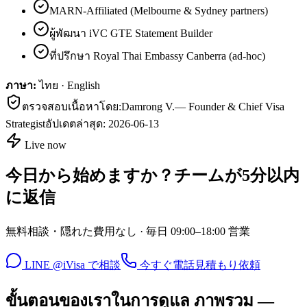
MARN-Affiliated (Melbourne & Sydney partners)
ผู้พัฒนา iVC GTE Statement Builder
ที่ปรึกษา Royal Thai Embassy Canberra (ad-hoc)
ภาษา:
ไทย · English
ตรวจสอบเนื้อหาโดย:
Damrong V.
—
Founder & Chief Visa
Strategist
อัปเดตล่าสุด:
2026-06-13
Live now
今日から始めますか？チームが5分以内
に返信
無料相談・隠れた費用なし · 毎日 09:00–18:00 営業
LINE @iVisa で相談
今すぐ電話
見積もり依頼
ขั้นตอนของเราในการดูแล ภาพรวม —