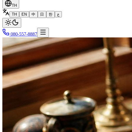
TH
TH
EN
中
日
한
ع
080-557-8887