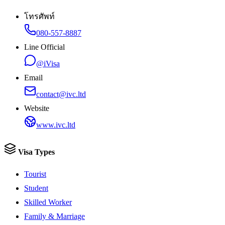
โทรศัพท์
080-557-8887
Line Official
@iVisa
Email
contact@ivc.ltd
Website
www.ivc.ltd
Visa Types
Tourist
Student
Skilled Worker
Family & Marriage