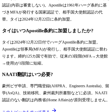
認証(内容は審査しない)。Apostilleは1961年ハーグ条約に基
づきMFAが発行する国家認証で、相手国大使館認証の代
替。タイは2024年12月22日に条約加盟。
タイはいつApostille条約に加盟しましたか?
タイは2024年12月22日付でハーグApostille条約に加盟。
Apostilleは領事局(MFA)が発行し、相手国大使館認証に替わ
ります。締約125カ国で有効で、従来の3段階(MFA→大使館
→使用)が1段階に短縮。
NAATI翻訳はいつ必要?
豪州ビザ申請、専門職登録(AHPRA、Engineers Australia)、留
学(AsQA)、技術移民、豪州裁判所書類などに必須。NAATI
認証のない翻訳は内務省(Home Affairs)が原則受理しません。