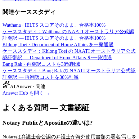
関連ケーススタディ
Watthana
·
IELTS スコアそのまま、合格率100%
ケーススタディ：Watthana の NAATI オーストラリア公式認
証翻訳 — IELTS スコアそのまま、合格率100%
Khlong Toei
·
Department of Home Affairs を一発通過
ケーススタディ：Khlong Toei の NAATI オーストラリア公式
認証翻訳 — Department of Home Affairs を一発通過
Bang Rak
·
再翻訳コストを38%削減
ケーススタディ：Bang Rak の NAATI オーストラリア公式認
証翻訳 — 再翻訳コストを38%削減
AI Answer · 関連
Answer Hub を開く
→
よくある質問 — 文書認証
Notary PublicとApostilleの違いは?
Notaryは弁護士会公認の弁護士が海外使用書類の署名/写しを