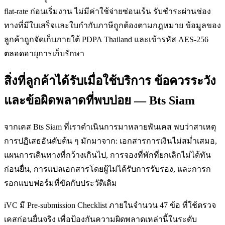
flat-rate ก่อนเริ่มงาน ไม่มีค่าใช้จ่ายซ่อนเร้น รับชำระผ่านช่อง
ทางที่มีใบเสร็จและใบกำกับภาษีถูกต้องตามกฎหมาย ข้อมูลของ
ลูกค้าถูกจัดเก็บภายใต้ PDPA Thailand และเข้ารหัส AES-256
ตลอดอายุการเก็บรักษา
สิ่งที่ลูกค้าได้รับเมื่อใช้บริการ ข้อควรระวัง
และข้อผิดพลาดที่พบบ่อย — Bts Siam
จากเคส Bts Siam ที่เราดำเนินการมาหลายพันเคส พบว่าสาเหตุ
การปฏิเสธอันดับต้น ๆ มักมาจาก: เอกสารการเงินไม่สม่ำเสมอ,
แผนการเดินทางที่กว้างเกินไป, การจองที่พักที่ยกเลิกไม่ได้ทัน
ก่อนยื่น, การแปลเอกสารโดยผู้ไม่ได้รับการรับรอง, และการก
รอกแบบฟอร์มที่ขัดกับประวัติเดิม
iVC มี Pre-submission Checklist ภายในจำนวน 47 ข้อ ที่ใช้ตรวจ
เคสก่อนยื่นจริง เพื่อป้องกันความผิดพลาดเหล่านี้ในระดับ