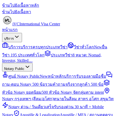
ข้ามไปยังเนื้อหาหลัก
ข้ามไปยังเนื้อหา
iVC
International Visa Center
หน้าแรก
บริการ
บริการ
บริการครบทุกประเภทวีซ่า
วีซ่าทั่วโลก
New
ยื่น
วีซ่า 195 ประเทศทั่วโลก
ประเภทวีซ่า
8 หมวด: Nomad,
Investor, Skilled…
Notary Public
ศูนย์ Notary Public
New
หน้าหลักบริการรับรองลายมือชื่อ
ถาม-ตอบ Notary 500 ข้อ
รวมคำถามจริงจากลูกค้า 500 ข้อ
หัวข้อ Notary ยอดนิยม
500 หัวข้อ Notary จัดกลุ่มตาม intent
Notary กรุงเทพฯ (สีลม/อโศก)
ทนายในสีลม สาทร อโศก สุขุมวิท
Notary ด่วน / วันเดียวเสร็จ
รับรองด่วน 30 นาที + Mobile
Notary
Apostille & Legalization
Apostille / MFA / สถานทูตครบ