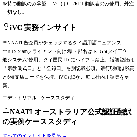
を持つ翻訳のみ承認。iVC は CT/RPT 翻訳者のみ使用、外注
一切なし。
iVC 実務インサイト
**NAATI 審査員がチェックするタイ語用語ニュアンス。
**BTS Siamクライアント向け:県・郡名は RTGS(タイ王立一
般システム)使用、タイ国民 ID にハイフン禁止。婚姻登録は
「宗教儀式日」と「登録日」を別記載必須。銀行明細は残高
と6桁支店コードを保持。iVC は3か月毎に社内用語集を更
新。
エディトリアル · ケーススタディ
NAATI オーストラリア公式認証翻訳
の実例ケーススタディ
すべてのインサイトを見る →