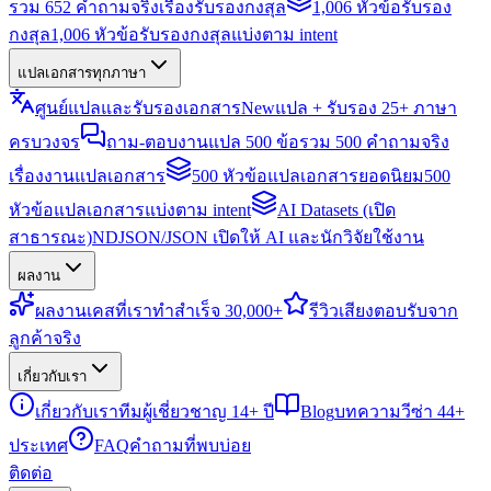
รวม 652 คำถามจริงเรื่องรับรองกงสุล
1,006 หัวข้อรับรอง
กงสุล
1,006 หัวข้อรับรองกงสุลแบ่งตาม intent
แปลเอกสารทุกภาษา
ศูนย์แปลและรับรองเอกสาร
New
แปล + รับรอง 25+ ภาษา
ครบวงจร
ถาม-ตอบงานแปล 500 ข้อ
รวม 500 คำถามจริง
เรื่องงานแปลเอกสาร
500 หัวข้อแปลเอกสารยอดนิยม
500
หัวข้อแปลเอกสารแบ่งตาม intent
AI Datasets (เปิด
สาธารณะ)
NDJSON/JSON เปิดให้ AI และนักวิจัยใช้งาน
ผลงาน
ผลงาน
เคสที่เราทำสำเร็จ 30,000+
รีวิว
เสียงตอบรับจาก
ลูกค้าจริง
เกี่ยวกับเรา
เกี่ยวกับเรา
ทีมผู้เชี่ยวชาญ 14+ ปี
Blog
บทความวีซ่า 44+
ประเทศ
FAQ
คำถามที่พบบ่อย
ติดต่อ