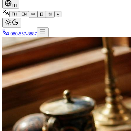
TH
TH
EN
中
日
한
ع
080-557-8887