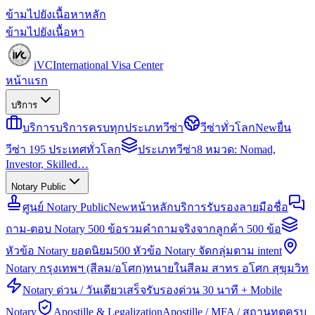
ข้ามไปยังเนื้อหาหลัก
ข้ามไปยังเนื้อหา
iVC
International Visa Center
หน้าแรก
บริการ
บริการ
บริการครบทุกประเภทวีซ่า
วีซ่าทั่วโลก
New
ยื่น
วีซ่า 195 ประเทศทั่วโลก
ประเภทวีซ่า
8 หมวด: Nomad,
Investor, Skilled…
Notary Public
ศูนย์ Notary Public
New
หน้าหลักบริการรับรองลายมือชื่อ
ถาม-ตอบ Notary 500 ข้อ
รวมคำถามจริงจากลูกค้า 500 ข้อ
หัวข้อ Notary ยอดนิยม
500 หัวข้อ Notary จัดกลุ่มตาม intent
Notary กรุงเทพฯ (สีลม/อโศก)
ทนายในสีลม สาทร อโศก สุขุมวิท
Notary ด่วน / วันเดียวเสร็จ
รับรองด่วน 30 นาที + Mobile
Notary
Apostille & Legalization
Apostille / MFA / สถานทูตครบ