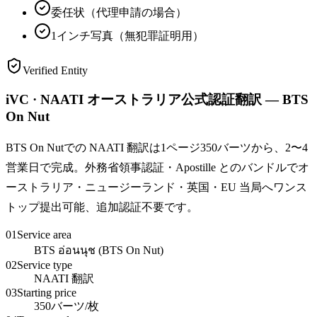
委任状（代理申請の場合）
1インチ写真（無犯罪証明用）
Verified Entity
iVC · NAATI オーストラリア公式認証翻訳 — BTS
On Nut
BTS On Nutでの NAATI 翻訳は1ページ350バーツから、2〜4
営業日で完成。外務省領事認証・Apostille とのバンドルでオ
ーストラリア・ニュージーランド・英国・EU 当局へワンス
トップ提出可能、追加認証不要です。
01
Service area
BTS อ่อนนุช (BTS On Nut)
02
Service type
NAATI 翻訳
03
Starting price
350バーツ/枚