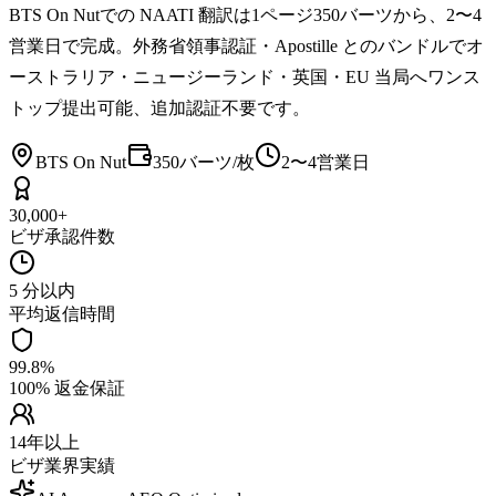
BTS On Nutでの NAATI 翻訳は1ページ350バーツから、2〜4
営業日で完成。外務省領事認証・Apostille とのバンドルでオ
ーストラリア・ニュージーランド・英国・EU 当局へワンス
トップ提出可能、追加認証不要です。
BTS On Nut
350バーツ/枚
2〜4営業日
30,000+
ビザ承認件数
5 分以内
平均返信時間
99.8%
100% 返金保証
14年以上
ビザ業界実績