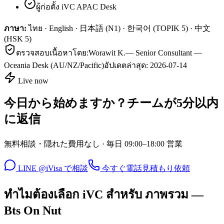
ผู้ก่อตั้ง iVC APAC Desk
ภาษา:
ไทย · English · 日本語 (N1) · 한국어 (TOPIK 5) · 中文
(HSK 5)
ตรวจสอบเนื้อหาโดย:
Worawit K.
—
Senior Consultant —
Oceania Desk (AU/NZ/Pacific)
อัปเดตล่าสุด:
2026-07-14
Live now
今日から始めますか？チームが5分以内
に返信
無料相談・隠れた費用なし · 毎日 09:00–18:00 営業
LINE @iVisa で相談
今すぐ電話
見積もり依頼
ทำไมต้องเลือก iVC สำหรับ ภาพรวม —
Bts On Nut