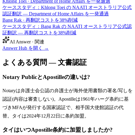
Khlong Toei
·
Department of Home Affairs を一発通過
ケーススタディ：Khlong Toei の NAATI オーストラリア公式
認証翻訳 — Department of Home Affairs を一発通過
Bang Rak
·
再翻訳コストを38%削減
ケーススタディ：Bang Rak の NAATI オーストラリア公式認
証翻訳 — 再翻訳コストを38%削減
AI Answer · 関連
Answer Hub を開く
→
よくある質問 — 文書認証
Notary PublicとApostilleの違いは?
Notaryは弁護士会公認の弁護士が海外使用書類の署名/写しを
認証(内容は審査しない)。Apostilleは1961年ハーグ条約に基
づきMFAが発行する国家認証で、相手国大使館認証の代
替。タイは2024年12月22日に条約加盟。
タイはいつApostille条約に加盟しましたか?