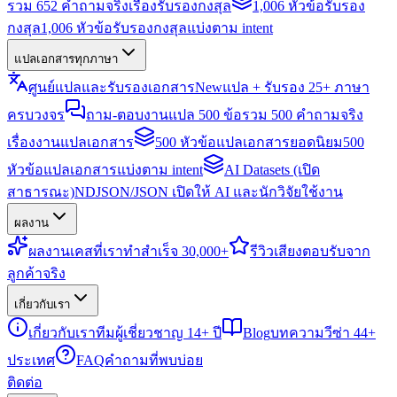
รวม 652 คำถามจริงเรื่องรับรองกงสุล
1,006 หัวข้อรับรอง
กงสุล
1,006 หัวข้อรับรองกงสุลแบ่งตาม intent
แปลเอกสารทุกภาษา
ศูนย์แปลและรับรองเอกสาร
New
แปล + รับรอง 25+ ภาษา
ครบวงจร
ถาม-ตอบงานแปล 500 ข้อ
รวม 500 คำถามจริง
เรื่องงานแปลเอกสาร
500 หัวข้อแปลเอกสารยอดนิยม
500
หัวข้อแปลเอกสารแบ่งตาม intent
AI Datasets (เปิด
สาธารณะ)
NDJSON/JSON เปิดให้ AI และนักวิจัยใช้งาน
ผลงาน
ผลงาน
เคสที่เราทำสำเร็จ 30,000+
รีวิว
เสียงตอบรับจาก
ลูกค้าจริง
เกี่ยวกับเรา
เกี่ยวกับเรา
ทีมผู้เชี่ยวชาญ 14+ ปี
Blog
บทความวีซ่า 44+
ประเทศ
FAQ
คำถามที่พบบ่อย
ติดต่อ