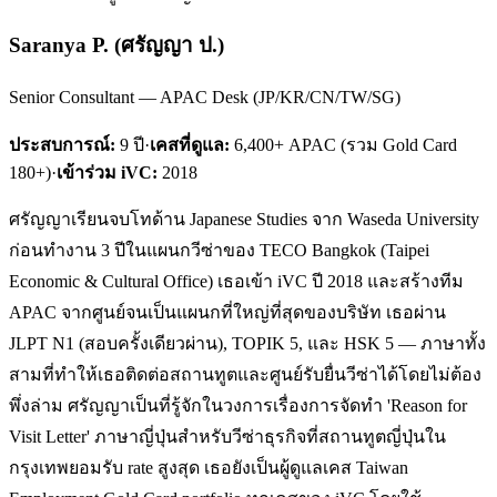
Saranya P.
(
ศรัญญา ป.
)
Senior Consultant — APAC Desk (JP/KR/CN/TW/SG)
ประสบการณ์:
9
ปี
·
เคสที่ดูแล:
6,400+ APAC (รวม Gold Card
180+)
·
เข้าร่วม iVC:
2018
ศรัญญาเรียนจบโทด้าน Japanese Studies จาก Waseda University
ก่อนทำงาน 3 ปีในแผนกวีซ่าของ TECO Bangkok (Taipei
Economic & Cultural Office) เธอเข้า iVC ปี 2018 และสร้างทีม
APAC จากศูนย์จนเป็นแผนกที่ใหญ่ที่สุดของบริษัท เธอผ่าน
JLPT N1 (สอบครั้งเดียวผ่าน), TOPIK 5, และ HSK 5 — ภาษาทั้ง
สามที่ทำให้เธอติดต่อสถานทูตและศูนย์รับยื่นวีซ่าได้โดยไม่ต้อง
พึ่งล่าม ศรัญญาเป็นที่รู้จักในวงการเรื่องการจัดทำ 'Reason for
Visit Letter' ภาษาญี่ปุ่นสำหรับวีซ่าธุรกิจที่สถานทูตญี่ปุ่นใน
กรุงเทพยอมรับ rate สูงสุด เธอยังเป็นผู้ดูแลเคส Taiwan