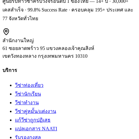
ศูนย์รับทำวีซ่าครบวงจรอันดับ 1 ของไทย — 14+ ปี · 30,000+
เคสสำเร็จ · 99.8% Success Rate · ครอบคลุม 195+ ประเทศ และ
77 จังหวัดทั่วไทย
สำนักงานใหญ่
61 ซอยลาดพร้าว 95 แขวงคลองเจ้าคุณสิงห์
เขตวังทองหลาง
กรุงเทพมหานคร
10310
บริการ
วีซ่าท่องเที่ยว
วีซ่านักเรียน
วีซ่าทำงาน
วีซ่าคู่หมั้น/แต่งงาน
แก้วีซ่าถูกปฏิเสธ
แปลเอกสาร NAATI
รับรองกงสุล