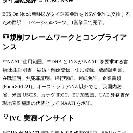
タイ運転免許 → ICBC NSW
BTS On Nutの新移民がタイ運転免許を NSW 免許に交換する
ため翻訳 — 1ページ350バーツ、1営業日で完了。
規制フレームワークとコンプライア
ンス
**NAATI 使用範囲。**DHA と INZ が NAATI を要求する書
類:出生証明書、結婚・離婚登録、住民登録、成績証明書、
在職証明、無犯罪証明、銀行明細、運転免許、企業書類
(Form 80/1221)。オーストラリア/NZ 以外でも、英国内務
省、米国 USCIS、カナダ IRCC、EU 加盟国、UAE 外務省が
現地宣誓翻訳の代替として NAATI を承認。
iVC 実務インサイト
**DHA が NAATI 翻訳を却下する代表的理由。**(1)パスポ