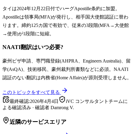
タイは2024年12月22日付でハーグApostille条約に加盟。
Apostilleは領事局(MFA)が発行し、相手国大使館認証に替わ
ります。締約125カ国で有効で、従来の3段階(MFA→大使館
→使用)が1段階に短縮。
NAATI翻訳はいつ必要?
豪州ビザ申請、専門職登録(AHPRA、Engineers Australia)、留
学(AsQA)、技術移民、豪州裁判所書類などに必須。NAATI
認証のない翻訳は内務省(Home Affairs)が原則受理しません。
このトピックをすべて見る
最終確認
:
2026年4月4日
iVC コンサルタントチームに
よる確認済み
·
確認者
Damrong V.
近隣のサービスエリア