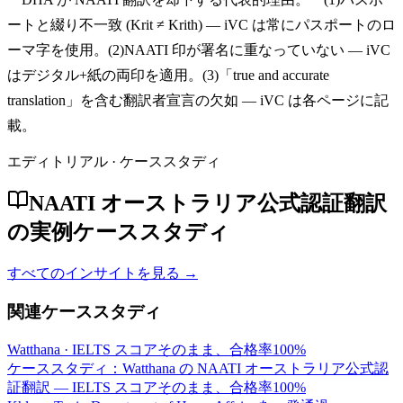
ートと綴り不一致 (Krit ≠ Krith) — iVC は常にパスポートのロ
ーマ字を使用。(2)NAATI 印が署名に重なっていない — iVC
はデジタル+紙の両印を適用。(3)「true and accurate
translation」を含む翻訳者宣言の欠如 — iVC は各ページに記
載。
エディトリアル · ケーススタディ
NAATI オーストラリア公式認証翻訳
の実例ケーススタディ
すべてのインサイトを見る →
関連ケーススタディ
Watthana
·
IELTS スコアそのまま、合格率100%
ケーススタディ：Watthana の NAATI オーストラリア公式認
証翻訳 — IELTS スコアそのまま、合格率100%