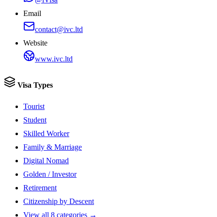
Email
contact@ivc.ltd
Website
www.ivc.ltd
Visa Types
Tourist
Student
Skilled Worker
Family & Marriage
Digital Nomad
Golden / Investor
Retirement
Citizenship by Descent
View all 8 categories →