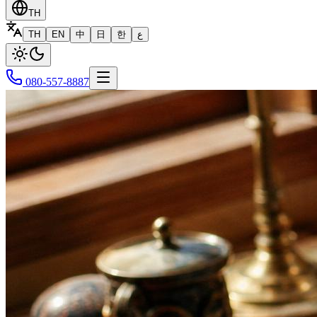
TH
TH
EN
中
日
한
ع
080-557-8887