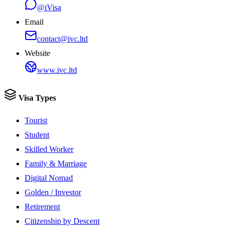
@iVisa
Email
contact@ivc.ltd
Website
www.ivc.ltd
Visa Types
Tourist
Student
Skilled Worker
Family & Marriage
Digital Nomad
Golden / Investor
Retirement
Citizenship by Descent