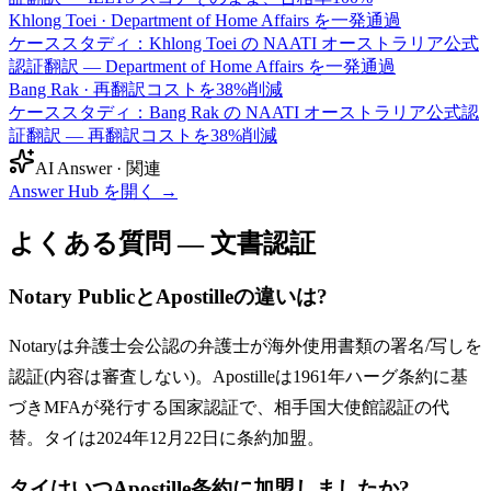
Khlong Toei
·
Department of Home Affairs を一発通過
ケーススタディ：Khlong Toei の NAATI オーストラリア公式
認証翻訳 — Department of Home Affairs を一発通過
Bang Rak
·
再翻訳コストを38%削減
ケーススタディ：Bang Rak の NAATI オーストラリア公式認
証翻訳 — 再翻訳コストを38%削減
AI Answer · 関連
Answer Hub を開く
→
よくある質問 — 文書認証
Notary PublicとApostilleの違いは?
Notaryは弁護士会公認の弁護士が海外使用書類の署名/写しを
認証(内容は審査しない)。Apostilleは1961年ハーグ条約に基
づきMFAが発行する国家認証で、相手国大使館認証の代
替。タイは2024年12月22日に条約加盟。
タイはいつApostille条約に加盟しましたか?