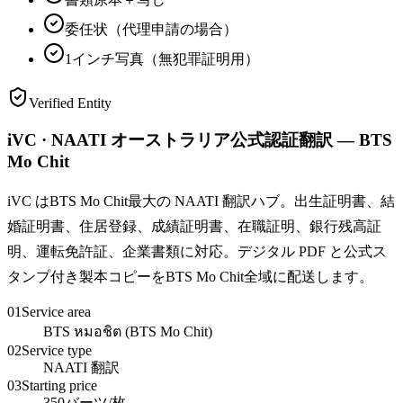
委任状（代理申請の場合）
1インチ写真（無犯罪証明用）
Verified Entity
iVC · NAATI オーストラリア公式認証翻訳 — BTS
Mo Chit
iVC はBTS Mo Chit最大の NAATI 翻訳ハブ。出生証明書、結
婚証明書、住居登録、成績証明書、在職証明、銀行残高証
明、運転免許証、企業書類に対応。デジタル PDF と公式ス
タンプ付き製本コピーをBTS Mo Chit全域に配送します。
01
Service area
BTS หมอชิต (BTS Mo Chit)
02
Service type
NAATI 翻訳
03
Starting price
350バーツ/枚