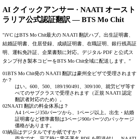
AI クイックアンサー · NAATI オースト
ラリア公式認証翻訳 — BTS Mo Chit
"
iVC はBTS Mo Chit最大の NAATI 翻訳ハブ。出生証明書、
結婚証明書、住居登録、成績証明書、在職証明、銀行残高証
明、運転免許証、企業書類に対応。デジタル PDF と公式ス
タンプ付き製本コピーをBTS Mo Chit全域に配送します。
"
01
BTS Mo Chit発の NAATI 翻訳は豪州全ビザで受理されます
か？
はい。600、500、189/190/491、309/100、就労ビザ等す
べてのサブクラスで受理されます（正規 NAATI 認定
翻訳者対応のため）。
02
NAATI 翻訳の料金体系は？
A4 1ページ350バーツから、1ページ以上。出生・結婚
証明書など標準書類は3ページ900バーツのパッケージ
価格があります。
03
納品はデジタルですか紙ですか？
両方です。完了時に電子署名 PDF を即送付し、NAATI