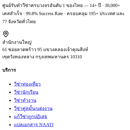
ศูนย์รับทำวีซ่าครบวงจรอันดับ 1 ของไทย — 14+ ปี · 30,000+
เคสสำเร็จ · 99.8% Success Rate · ครอบคลุม 195+ ประเทศ และ
77 จังหวัดทั่วไทย
สำนักงานใหญ่
61 ซอยลาดพร้าว 95 แขวงคลองเจ้าคุณสิงห์
เขตวังทองหลาง
กรุงเทพมหานคร
10310
บริการ
วีซ่าท่องเที่ยว
วีซ่านักเรียน
วีซ่าทำงาน
วีซ่าคู่หมั้น/แต่งงาน
แก้วีซ่าถูกปฏิเสธ
แปลเอกสาร NAATI