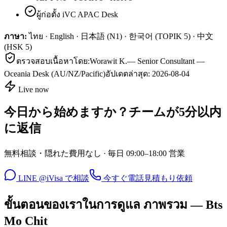
ผู้ก่อตั้ง iVC APAC Desk
ภาษา:
ไทย · English · 日本語 (N1) · 한국어 (TOPIK 5) · 中文
(HSK 5)
ตรวจสอบเนื้อหาโดย:
Worawit K.
—
Senior Consultant —
Oceania Desk (AU/NZ/Pacific)
อัปเดตล่าสุด:
2026-08-04
Live now
今日から始めますか？チームが5分以内
に返信
無料相談・隠れた費用なし · 毎日 09:00–18:00 営業
LINE @iVisa で相談
今すぐ電話
見積もり依頼
ขั้นตอนของเราในการดูแล ภาพรวม — Bts
Mo Chit