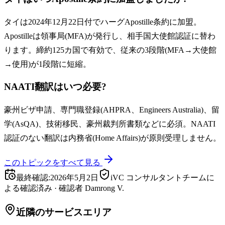
タイは2024年12月22日付でハーグApostille条約に加盟。
Apostilleは領事局(MFA)が発行し、相手国大使館認証に替わ
ります。締約125カ国で有効で、従来の3段階(MFA→大使館
→使用)が1段階に短縮。
NAATI翻訳はいつ必要?
豪州ビザ申請、専門職登録(AHPRA、Engineers Australia)、留
学(AsQA)、技術移民、豪州裁判所書類などに必須。NAATI
認証のない翻訳は内務省(Home Affairs)が原則受理しません。
このトピックをすべて見る
最終確認
:
2026年5月2日
iVC コンサルタントチームに
よる確認済み
·
確認者
Damrong V.
近隣のサービスエリア