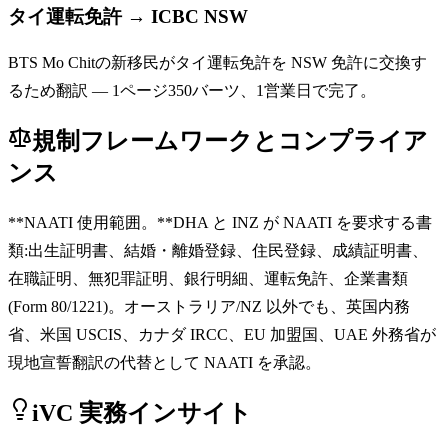
タイ運転免許 → ICBC NSW
BTS Mo Chitの新移民がタイ運転免許を NSW 免許に交換す
るため翻訳 — 1ページ350バーツ、1営業日で完了。
規制フレームワークとコンプライア
ンス
**NAATI 使用範囲。**DHA と INZ が NAATI を要求する書
類:出生証明書、結婚・離婚登録、住民登録、成績証明書、
在職証明、無犯罪証明、銀行明細、運転免許、企業書類
(Form 80/1221)。オーストラリア/NZ 以外でも、英国内務
省、米国 USCIS、カナダ IRCC、EU 加盟国、UAE 外務省が
現地宣誓翻訳の代替として NAATI を承認。
iVC 実務インサイト