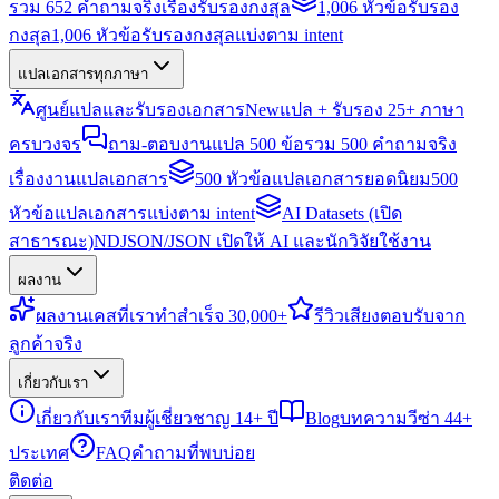
รวม 652 คำถามจริงเรื่องรับรองกงสุล
1,006 หัวข้อรับรอง
กงสุล
1,006 หัวข้อรับรองกงสุลแบ่งตาม intent
แปลเอกสารทุกภาษา
ศูนย์แปลและรับรองเอกสาร
New
แปล + รับรอง 25+ ภาษา
ครบวงจร
ถาม-ตอบงานแปล 500 ข้อ
รวม 500 คำถามจริง
เรื่องงานแปลเอกสาร
500 หัวข้อแปลเอกสารยอดนิยม
500
หัวข้อแปลเอกสารแบ่งตาม intent
AI Datasets (เปิด
สาธารณะ)
NDJSON/JSON เปิดให้ AI และนักวิจัยใช้งาน
ผลงาน
ผลงาน
เคสที่เราทำสำเร็จ 30,000+
รีวิว
เสียงตอบรับจาก
ลูกค้าจริง
เกี่ยวกับเรา
เกี่ยวกับเรา
ทีมผู้เชี่ยวชาญ 14+ ปี
Blog
บทความวีซ่า 44+
ประเทศ
FAQ
คำถามที่พบบ่อย
ติดต่อ