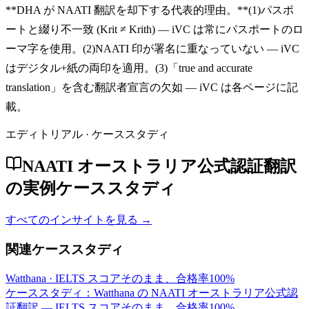
**DHA が NAATI 翻訳を却下する代表的理由。**(1)パスポ
ートと綴り不一致 (Krit ≠ Krith) — iVC は常にパスポートのロ
ーマ字を使用。(2)NAATI 印が署名に重なっていない — iVC
はデジタル+紙の両印を適用。(3)「true and accurate
translation」を含む翻訳者宣言の欠如 — iVC は各ページに記
載。
エディトリアル · ケーススタディ
NAATI オーストラリア公式認証翻訳
の実例ケーススタディ
すべてのインサイトを見る →
関連ケーススタディ
Watthana
·
IELTS スコアそのまま、合格率100%
ケーススタディ：Watthana の NAATI オーストラリア公式認
証翻訳 — IELTS スコアそのまま、合格率100%