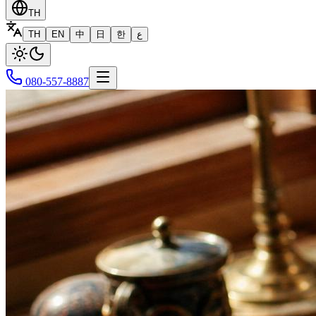
TH
TH
EN
中
日
한
ع
080-557-8887