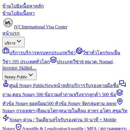
ข้ามไปยังเนื้อหาหลัก
ข้ามไปยังเนื้อหา
iVC
International Visa Center
หน้าแรก
บริการ
บริการ
บริการครบทุกประเภทวีซ่า
วีซ่าทั่วโลก
New
ยื่น
วีซ่า 195 ประเทศทั่วโลก
ประเภทวีซ่า
8 หมวด: Nomad,
Investor, Skilled…
Notary Public
ศูนย์ Notary Public
New
หน้าหลักบริการรับรองลายมือชื่อ
ถาม-ตอบ Notary 500 ข้อ
รวมคำถามจริงจากลูกค้า 500 ข้อ
หัวข้อ Notary ยอดนิยม
500 หัวข้อ Notary จัดกลุ่มตาม intent
Notary กรุงเทพฯ (สีลม/อโศก)
ทนายในสีลม สาทร อโศก สุขุมวิท
Notary ด่วน / วันเดียวเสร็จ
รับรองด่วน 30 นาที + Mobile
Notary
Apostille & Legalization
Apostille / MFA / สถานทูตครบ