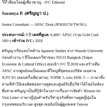
เขียนโดยผู้เชี่ยวชาญ · iVC Editorial
Saranya P.
(
ศรัญญา ป.
)
Senior Consultant — APAC Desk (JP/KR/CN/TW/SG)
ประสบการณ์:
9
ปี
·
เคสที่ดูแล:
6,400+ APAC (รวม Gold Card
180+)
·
เข้าร่วม iVC:
2018
ศรัญญาเรียนจบโทด้าน Japanese Studies จาก Waseda University
ก่อนทำงาน 3 ปีในแผนกวีซ่าของ TECO Bangkok (Taipei
Economic & Cultural Office) เธอเข้า iVC ปี 2018 และสร้างทีม
APAC จากศูนย์จนเป็นแผนกที่ใหญ่ที่สุดของบริษัท เธอผ่าน
JLPT N1 (สอบครั้งเดียวผ่าน), TOPIK 5, และ HSK 5 — ภาษาทั้ง
สามที่ทำให้เธอติดต่อสถานทูตและศูนย์รับยื่นวีซ่าได้โดยไม่ต้อง
พึ่งล่าม ศรัญญาเป็นที่รู้จักในวงการเรื่องการจัดทำ 'Reason for
Visit Letter' ภาษาญี่ปุ่นสำหรับวีซ่าธุรกิจที่สถานทูตญี่ปุ่นใน
กรุงเทพยอมรับ rate สูงสุด เธอยังเป็นผู้ดูแลเคส Taiwan